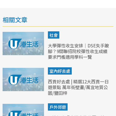
相關文章
社會
大學彈性收生安排｜DSE失手跛
腳？9間聯招院校彈性收生成績
要求門檻適用學科一覽
室內好去處
西貢好去處 | 精選12大西貢一日
遊景點 萬年街壁畫/萬宜地質公
園/鹽田梓
戶外郊遊