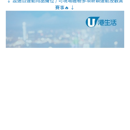
↓ 設過百運動用品攤位 / 可現場體驗多項新穎運動及觀賞
賽事🔥 ↓