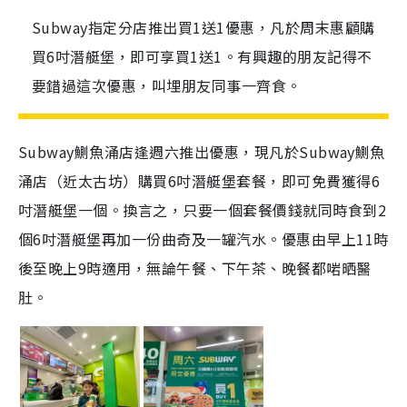
Subway指定分店推出買1送1優惠，凡於周末惠顧購
買6吋潛艇堡，即可享買1送1。有興趣的朋友記得不
要錯過這次優惠，叫埋朋友同事一齊食。
Subway鰂魚涌店逢週六推出優惠，現凡於Subway鰂魚
涌店（近太古坊）購買6吋潛艇堡套餐，即可免費獲得6
吋潛艇堡一個。換言之，只要一個套餐價錢就同時食到2
個6吋潛艇堡再加一份曲奇及一罐汽水。優惠由早上11時
後至晚上9時適用，無論午餐、下午茶、晚餐都啱晒醫
肚。