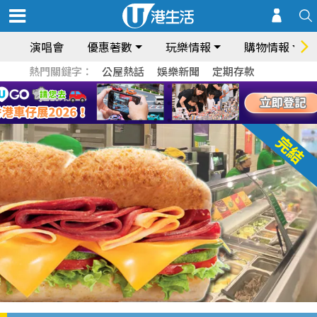
演唱會
優惠著數
玩樂情報
購物情報
熱門關鍵字：
公屋熱話
娛樂新聞
定期存款