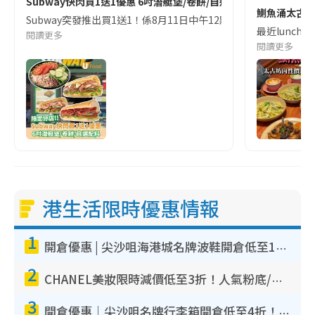
Subway快閃買1送1優惠 6吋潛艇堡/卷餅/自選配料
鰂魚涌太古坊CP
Subway突發推出買1送1！係8月11日中午12點至晚上7點，Sub
最近lunch
閱讀更多
閱讀更多
港生活限時優惠情報
1
開倉優惠 | 尖沙咀海港城名牌波鞋開倉低至1折！On鞋$899起／Joy&Peace鞋履$98起
2
CHANEL美妝限時減價低至3折！人氣粉底/唇膏/精華液低至$275！COCO香水都有平
3
開倉優惠｜尖沙咀名牌行李箱開倉低至4折！一連5日 American Tourister/ace./Hallmark $200起！