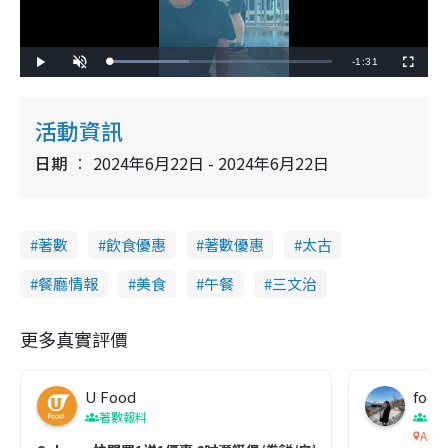
R
-
1:31
L
P
U
F
o
l
n
u
a
a
m
l
e
d
y
u
l
e
t
s
d
e
c
活動資訊
m
:
r
3
e
5
e
a
.
日期
2024年6月22日 - 2024年6月22日
n
6
0
i
%
n
著數
飲食優惠
著數優惠
太古
i
n
餐廳情報
美食
午餐
三文治
g
更多真實評價
T
i
U Food
m
food
著數報料
香
e
Alch