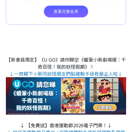
【新會員限定】《U GO》請你睇👹《蠟筆小新劇場版：千
奇百怪！我的妖怪假期》！
↓一齊睇下小新同妖怪朋友們點樣聯手拯救屋企人啦↓
↓ 【免費送】香港運動節2026電子門票！↓