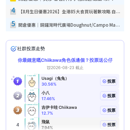
4
【8月生日優惠2026】全港85大食買玩著數攻略 自助餐/火鍋放題同行免費＋誠品/DONKI送現金券
5
開倉優惠｜銅鑼灣時代廣場Doughnut/Campo Marzio開倉低至1折！背囊、書包、手袋劈價$200起