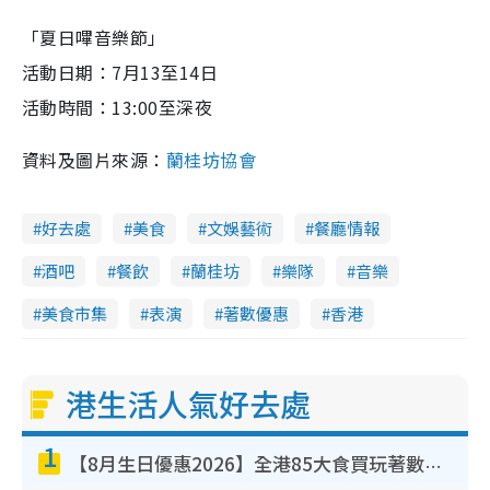
「夏日嗶音樂節」
活動日期：7月13至14日
活動時間：13:00至深夜
資料及圖片來源：
蘭桂坊協會
好去處
美食
文娛藝術
餐廳情報
酒吧
餐飲
蘭桂坊
樂隊
音樂
美食市集
表演
著數優惠
香港
港生活人氣好去處
1
【8月生日優惠2026】全港85大食買玩著數攻略 自助餐/火鍋放題同行免費＋誠品/DONKI送現金券