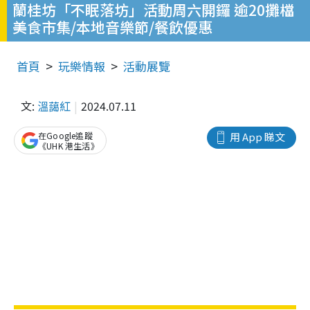
蘭桂坊「不眠落坊」活動周六開鑼 逾20攤檔
美食市集/本地音樂節/餐飲優惠
首頁
玩樂情報
活動展覽
文:
溫藹紅
2024.07.11
在Google追蹤
用 App 睇文
《UHK 港生活》