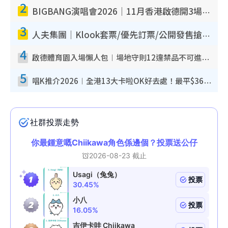
2
BIGBANG演唱會2026｜11月香港啟德開3場！實名制VIP申請、優先購票攻略
3
人夫集團｜Klook套票/優先訂票/公開發售搶飛攻略！附票價.購票連結.場地座位表
4
啟德體育園入場懶人包︱場地守則12違禁品不可進場准帶細水樽但全場禁樽蓋！應援牌有限制！
5
唱K推介2026︱全港13大卡啦OK好去處！最平$36起 日文K都有！(附地址+收費詳情)