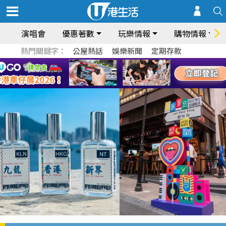
演唱會
優惠著數
玩樂情報
購物情報
熱門關鍵字：
公屋熱話
娛樂新聞
定期存款