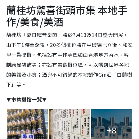
蘭桂坊驚喜街頭市集 本地手
作/美食/美酒
蘭桂坊「夏日嗶音樂節」將於7月13及14日盛大開展，
由下午1時至深夜，20多個攤位將在中環德己立街、和安
里一帶擺攤，包括設有手作專區如由香港地方香水、客
制麻雀裝飾等；亦設有美食攤位區，可以嚐到世界各地
的美饌及小食；酒鬼不可錯過的本地製作Gin酒「白蘭樹
下」等。
▼市集攤檔一覽▼
+8