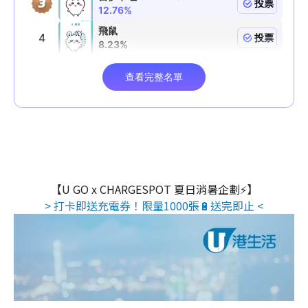
【U GO x CHARGESPOT 夏日消暑企劃⚡】
> 打卡即送充電券！限量1000張🔋送完即止 <