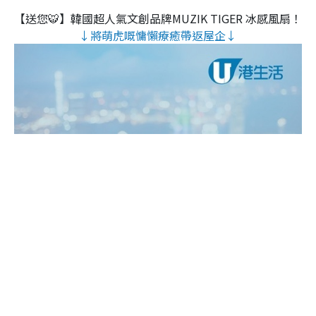
【送您🐯】韓國超人氣文創品牌MUZIK TIGER 冰感風扇！
↓將萌虎嘅慵懶療癒帶返屋企↓