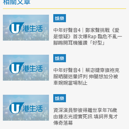
相關文章
娛樂
中年好聲音4｜鄭家聲挑戰《愛
是懷疑》首次爆Rap 臨危不亂一
腳踢開耳機獲讚「好型」
娛樂
中年好聲音4｜蔡宓婕穿旗袍克
服晒腿迷暈評判 伸腿想加分被
車婉婉當場制止
娛樂
資深演員黎彼得離世享年76歲
由鍾志光證實死訊 填詞界鬼才
傳奇落幕