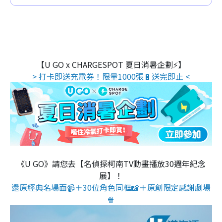
【U GO x CHARGESPOT 夏日消暑企劃⚡】
> 打卡即送充電券！限量1000張🔋送完即止 <
《U GO》請您去【名偵探柯南TV動畫播放30週年紀念
展】！
還原經典名場面📹＋30位角色同框📸＋原創限定感謝劇場
🍿