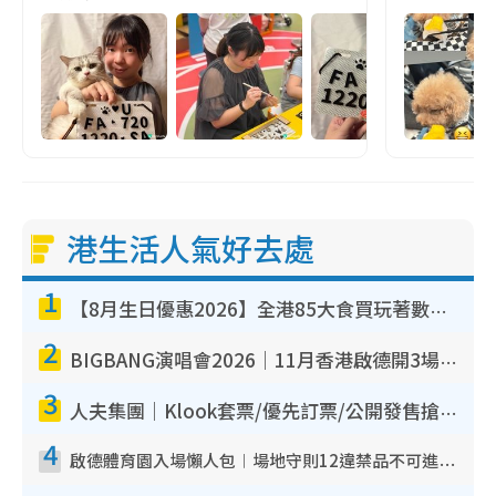
港生活人氣好去處
1
【8月生日優惠2026】全港85大食買玩著數攻略 自助餐/火鍋放題同行免費＋誠品/DONKI送現金券
2
BIGBANG演唱會2026｜11月香港啟德開3場！實名制VIP申請、優先購票攻略
3
人夫集團｜Klook套票/優先訂票/公開發售搶飛攻略！附票價.購票連結.場地座位表
4
啟德體育園入場懶人包︱場地守則12違禁品不可進場准帶細水樽但全場禁樽蓋！應援牌有限制！