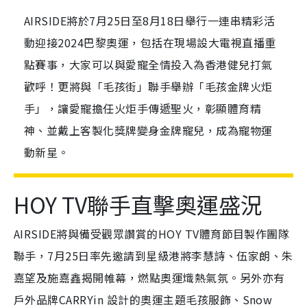
AIRSIDE將於7月25日至8月18日舉行一連串精彩活
動迎接2024巴黎奧運，包括在現場設大電視直播重
點賽事，大家可以與愛寵全情投入為香港健兒打氣
歡呼！更將與「毛孩街」聯手舉辦「毛孩金牌火炬
手」，讓愛寵擔任火炬手傳遞聖火，彰顯體育精
神、並戴上客製化獎牌變身金牌寵兒，成為寵物運
動新星。
HOY TV聯手直擊奧運盛況
AIRSIDE將與備受觀眾讚賞的HOY TV體育節目製作團隊
聯手，7月25日率先邀請到星級港將李慧詩、伍家朗、朱
嘉望及施嘉鑫揭開帷幕，燃點奧運熾熱氣氛。另外亦有
戶外品牌CARRYin 設計的奧運主題毛孩服飾、Snow