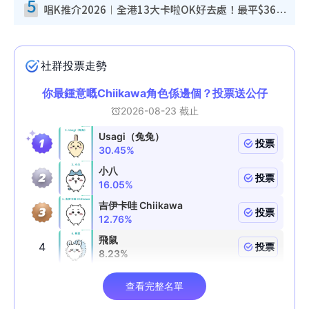
5
唱K推介2026︱全港13大卡啦OK好去處！最平$36起 日文K都有！(附地址+收費詳情)