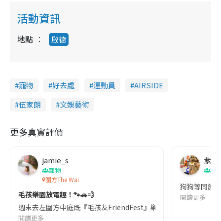
活動資訊
地點
啟德
寵物
好去處
運動員
AIRSIDE
伍家朗
文娛藝術
更多真實評價
jamie_s
紫藍
寵物
寵
圍方The Wai
狗狗等同於家
毛孩樂園放電趣！🐾🚗💨
閱讀更多
週末去左圍方中庭既『毛孩友FriendFest』樂園玩,毛孩友Frien
閱讀更多