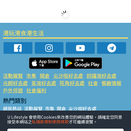
港玩港食港生活
活動展覽
市集
開倉
尖沙咀好去處
銅鑼灣好去處
元朗好去處
荃灣好去處
旺角好去處
社會
餐廳情報
戶外郊遊
社會福利
熱門類別
網民熱話
活動展覽
市集
開倉
尖沙咀好去處
銅鑼灣好去處
元朗好去處
荃灣好去處
旺角好去處
社會
U Lifestyle 會使用Cookies來改善您的網站體驗，請確定您同意
接受本網站之
私隱政策和使用條款
才可繼續瀏覽。
餐廳情報
戶外郊遊