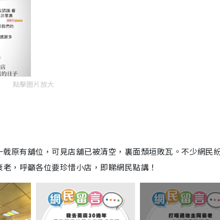
點擊圖片放大
場又一戟原有舖位，可見店舖已被清空，裏面頹垣敗瓦。不少網民
衰老，呼籲各位要珍惜小店，即睇網民點講！