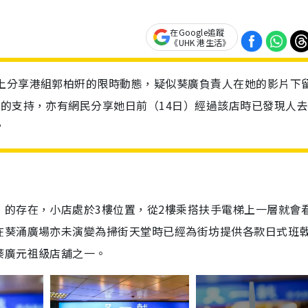
在Google追蹤
《UHK 港生活》
組上分享港組郭柏姸的限時動態，疑似葵廣負責人在她的影片下
位的支持，亦有網民分享她日前（14日）經過該店時已發現人
？
」的存在，小店處於3樓位置，從2樓乘搭扶手電梯上一層就會
在葵涌廣場亦未演變為掃街天堂時已經為街坊提供各款日式班
葵廣元祖級店舖之一。