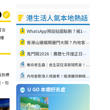
港生活人氣本地熱話
1
留言
WhatsApp預設貼圖點刪？揭1招「反向操作」還原簡潔介面 附3步實測教學
去樓
2
香港山邊鐵閘邊門大開？內地客困惑意義何在！網民神回覆：呢種叫法理性防禦
3
鬼門開2026｜農曆七月撞正日全食特別邪？專家警告切忌做一事！揭4大禁忌+2招保平安
4
奪命寄生蟲｜食生菜狂瀉首現死者！疫潮惡化錄1.8萬宗病例 揭洗菜3大謬誤
5
看到標
內地客歎港人唔識老！揭港鐵保鮮級冷氣 港人求放過：咪投訴
戟，包
U GO 本週好去處