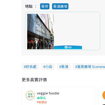
地點
葵芳
葵涌廣場
好去處
小店
葵涌
滙景廣場 Scenewa
更多真實評價
veggie foodie
甜品
蕉積妹