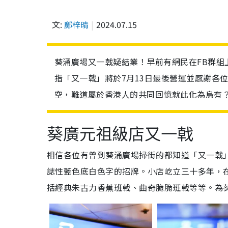
文:
鄺梓晴
2024.07.15
葵涌廣場又一戟疑結業！早前有網民在FB群
指「又一戟」將於7月13日最後營運並感謝各
空，難道屬於香港人的共同回憶就此化為烏有
葵廣元祖級店又一戟
相信各位有曾到葵涌廣場掃街的都知道「又一戟
誌性藍色底白色字的招牌。小店屹立三十多年，
括經典朱古力香蕉班戟、曲奇脆脆班戟等等。為