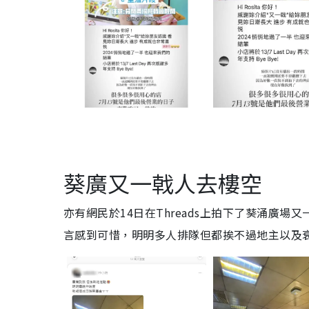
葵廣又一戟人去樓空
亦有網民於14日在Threads上拍下了葵涌廣
言感到可惜，明明多人排隊但都挨不過地主以及