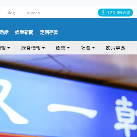
Blog
e-zone
U GO搵好去處
熱話
娛樂新聞
定期存款
情報
飲食情報
娛樂
社會
影片專區