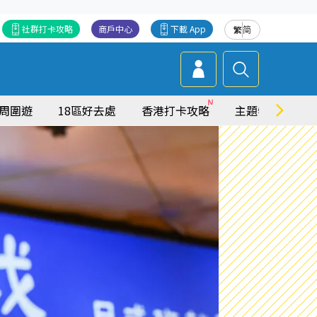
社群打卡攻略
商戶中心
下載 App
繁
简
周圍遊
18區好去處
香港打卡攻略
主題特集