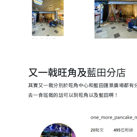
又一戟旺角及
藍田分店
其實又一戟分別於旺角中心和藍田匯景廣場都有分店
去一食班戟的話可以到旺角以及藍田啊！