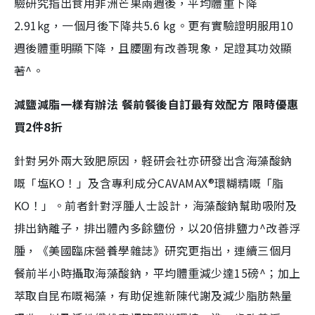
驗研究指出食用非洲芒果兩週後，平均體重下降
2.91kg，一個月後下降共5.6 kg。更有實驗證明服用10
週後體重明顯下降，且腰圍有改善現象，足證其功效顯
著^。
減鹽減脂一樣有辦法 餐前餐後自訂最有效配方 限時優惠
買2件8折
針對另外兩大致肥原因，軽研会社亦研發出含海藻酸鈉
嘅「塩KO！」及含專利成分CAVAMAX®環糊精嘅「脂
KO！」。前者針對浮腫人士設計，海藻酸鈉幫助吸附及
排出鈉離子，排出體內多餘鹽份，以20倍排鹽力^改善浮
腫，《美國臨床營養學雜誌》研究更指出，連續三個月
餐前半小時攝取海藻酸鈉，平均體重減少達15磅^；加上
萃取自昆布嘅褐藻，有助促進新陳代謝及減少脂肪熱量