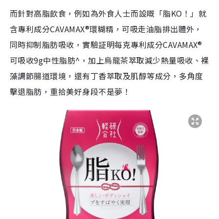
而針對高脂飲食，例如為外食人士而設嘅「脂KO！」就
含專利成分CAVAMAX®環糊精，可吸走油脂排出體外，
同時抑制脂肪吸收，實驗証明每克專利成分CAVAMAX®
可吸收9g中性脂肪^，加上烏龍茶萃取減少熱量吸收、裸
藻調節腸道環境，還有丁香萃取及肌醇等成分，多角度
擊退脂肪，重拾美好身段不是夢！