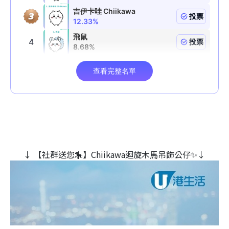
↓ 【社群送您🎠】Chiikawa迴旋木⾺吊飾公仔✨↓