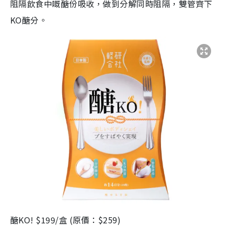
阻隔飲食中嘅醣份吸收，做到分解同時阻隔，雙管齊下
KO醣分。
醣KO! $199/盒 (原價：$259)