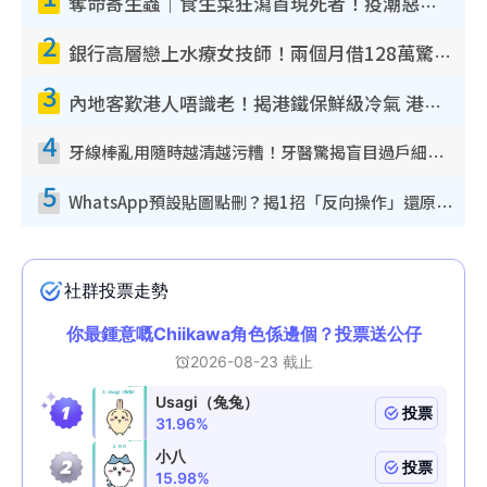
奪命寄生蟲｜食生菜狂瀉首現死者！疫潮惡化錄1.8萬宗病例 揭洗菜3大謬誤
2
銀行高層戀上水療女技師！兩個月借128萬驚覺「沉船」沉落火海 揭背後疑似邪教操控賣淫
3
內地客歎港人唔識老！揭港鐵保鮮級冷氣 港人求放過：咪投訴
4
牙線棒亂用隨時越清越污糟！牙醫驚揭盲目過戶細菌恐致蛀牙：呢種先係日常真保養
5
WhatsApp預設貼圖點刪？揭1招「反向操作」還原簡潔介面 附3步實測教學