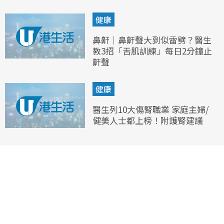
健康
鼻鼾｜鼻鼾聲大到似雷劈？醫生
教3招「舌肌訓練」每日2分鐘止
鼾聲
健康
醫生列10大傷腎職業 家庭主婦/
健美人士都上榜！附護腎建議