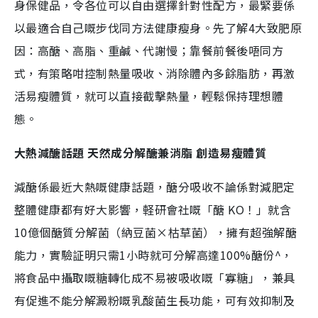
身保健品，令各位可以自由選擇針對性配方，最緊要係
以最適合自己嘅步伐同方法健康瘦身。先了解4大致肥原
因：高醣、高脂、重鹹、代謝慢；靠餐前餐後唔同方
式，有策略咁控制熱量吸收、消除體內多餘脂肪，再激
活易瘦體質，就可以直接截擊熱量，輕鬆保持理想體
態。
大熱減醣話題 天然成分解醣兼消脂 創造易瘦體質
減醣係最近大熱嘅健康話題，醣分吸收不論係對減肥定
整體健康都有好大影響，軽研會社嘅「醣 KO！」就含
10億個醣質分解菌（納豆菌×枯草菌），擁有超強解醣
能力，實驗証明只需1小時就可分解高達100%醣份^，
將食品中攝取嘅糖轉化成不易被吸收嘅「寡糖」，兼具
有促進不能分解澱粉嘅乳酸菌生長功能，可有效抑制及