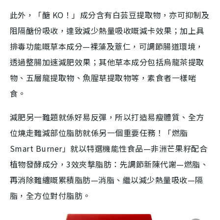
此外，「醣 KO！」成分含有白芸豆提取物，亦可抑制及
阻隔醣份吸收，達致減少熱量吸收嘅減卡效果；加上具
排毒功能嘅草本成分—裸藻及薏仁，可調節腸道環境，
透過整腸加速減肥效果；其他草本成分包括烏龍茶提取
物、五層龍提取物、魚腥草提取物等，素食者一樣啱
食。
減肥另一難題就係好易反彈，所以打造易瘦體質、全方
位燒走難減部位脂肪就係另一個重要任務！「燃脂
Smart Burner」就以特選機能性食品—非洲芒果籽配合
植物發酵成分，3效夾撃脂肪：先調節新陳代謝—燃脂、
再消除難纏嘅累積脂肪—消脂、繼以減少熱量吸收—隔
脂，全方位對付脂肪。