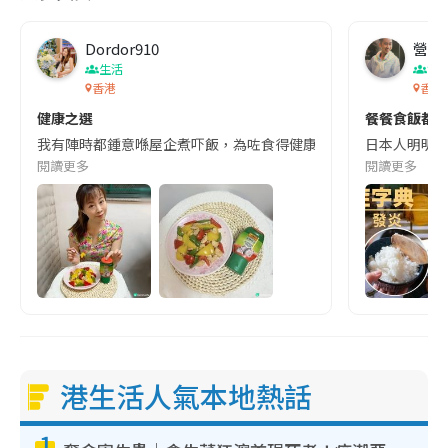
Dordor910
營養教
生活
食
香港
香港
健康之選
餐餐食飯都咁
我有陣時都鍾意喺屋企煮吓飯，為咗食得健康又美味，我最近愛上李錦記減鹽
日本人明明日日
閱讀更多
閱讀更多
港生活人氣本地熱話
1