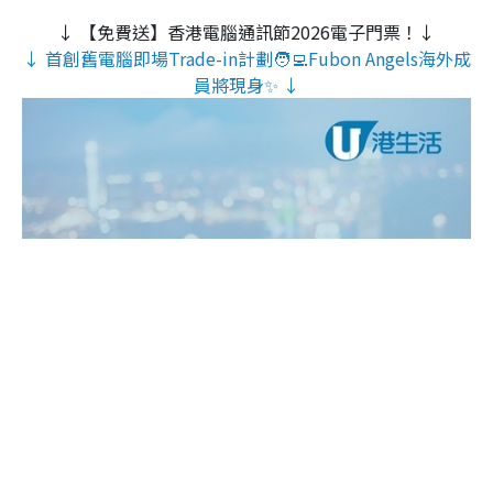
↓ 【免費送】香港電腦通訊節2026電子門票！↓
↓ 首創舊電腦即場Trade-in計劃🧑‍💻Fubon Angels海外成
員將現身✨ ↓