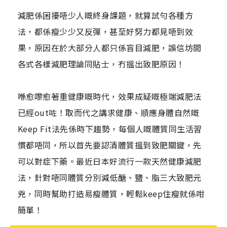
減肥係困擾唔少人嘅終身課題，就算試勻各種方
法，都係瘦少少又反彈，甚至好努力都見唔到效
果，原因在於大部分人都只係盲目減肥，誤信坊間
各式各樣減肥理論同貼士，冇搵出致肥原因！
喺愈嚟愈著重健康嘅時代，效果成疑嘅極端減肥法
已經out咗！取而代之講求健康、順應身體自然嘅
Keep Fit法先係時下趨勢，每個人嘅體質同生活習
慣都唔同，所以首先要認清體質搵到致肥關鍵，先
可以對症下藥。最近日本好流行一款天然健康減肥
法，針對唔同體質分別減低醣、鹽、脂三大致肥元
兇，同時幫助打造易瘦體質，輕鬆keep住瘦就係咁
簡單！