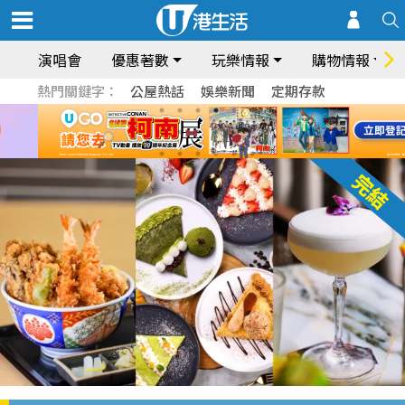
演唱會
優惠著數
玩樂情報
購物情報
熱門關鍵字：
公屋熱話
娛樂新聞
定期存款