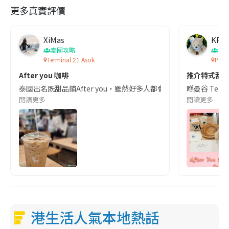
更多真實評價
XiMas
KF33
泰國攻略
曼
Terminal 21 Asok
Pier 
After you 咖啡
推介特式甜品@曼
泰國出名既甜品鋪After you，雖然好多人都會選擇食刨冰，但
喺曼谷 Term
閱讀更多
閱讀更多
港生活人氣本地熱話