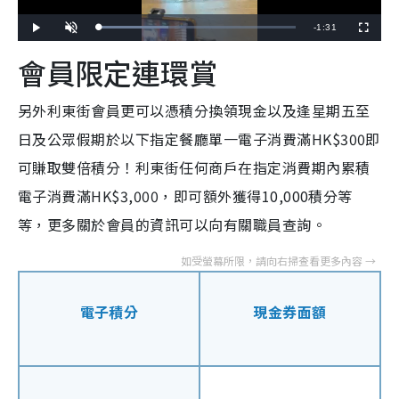
R
-
1:31
L
P
U
F
o
l
n
u
a
a
m
l
e
會員限定連環賞
d
y
u
l
e
t
s
d
e
c
m
:
r
3
e
5
e
另外利東街會員更可以憑積分換領現金以及逢星期五至
a
.
n
6
0
日及公眾假期於以下指定餐廳單一電子消費滿HK$300即
i
%
n
可賺取雙倍積分！利東街任何商戶在指定消費期內累積
i
電子消費滿HK$3,000，即可額外獲得10,000積分等
n
等，更多關於會員的資訊可以向有關職員查詢。
g
T
i
電子積分
現金券面額
m
e