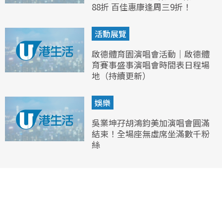
88折 百佳惠康逢周三9折！
活動展覽
啟德體育園演唱會活動｜啟德體
育賽事盛事演唱會時間表日程場
地（持續更新）
娛樂
吳業坤孖胡鴻鈞美加演唱會圓滿
結束！全場座無虛席坐滿數千粉
絲