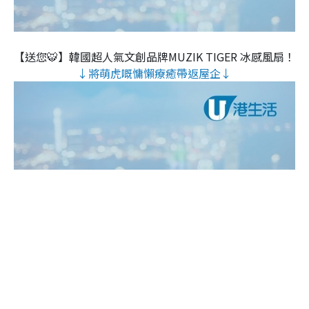
【送您🐯】韓國超人氣文創品牌MUZIK TIGER 冰感風扇！
↓將萌虎嘅慵懶療癒帶返屋企↓