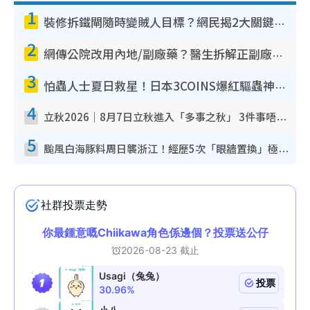
1
裝修拆鐵閘隨時變賊人目標？網民揭2大關鍵用途：裝新式等於白裝？附新舊鐵閘分別
2
網傳公院改用內地/副廠藥？醫生拆解正副廠分別 揭4類人換藥隨時出事
3
怕蟲人士夏日救星！日本3COINS爆紅驅蟲神器$45起 1招「全程免觸碰」輕鬆搞定小強
4
立秋2026｜8月7日立秋進入「多事之秋」 3件事唔做得！專家教6招開運 清枱頭／銀包納氣接好運
5
颱風白海豚料周日襲浙江！經歷5次「眼牆置換」極罕見 成登陸內地最長途颱風