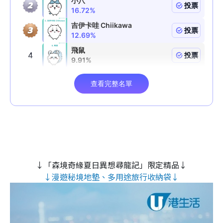
↓「森境奇緣夏日異想尋龍記」限定精品↓
↓漫遊秘境地墊、多用途旅行收納袋↓