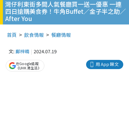
灣仔利東街多間人氣餐廳買一送一優惠 一連
四日搶購美食券！牛角Buffet／金子半之助／
After You
首頁
飲食情報
餐廳情報
文:
鄺梓晴
2024.07.19
在Google追蹤
用 App 睇文
《UHK 港生活》