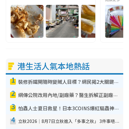
港生活人氣本地熱話
1
裝修拆鐵閘隨時變賊人目標？網民揭2大關鍵用途：裝新式等於白裝？附新舊鐵閘分別
2
網傳公院改用內地/副廠藥？醫生拆解正副廠分別 揭4類人換藥隨時出事
3
怕蟲人士夏日救星！日本3COINS爆紅驅蟲神器$45起 1招「全程免觸碰」輕鬆搞定小強
4
立秋2026｜8月7日立秋進入「多事之秋」 3件事唔做得！專家教6招開運 清枱頭／銀包納氣接好運