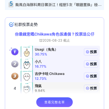
5
颱風白海豚料周日襲浙江！經歷5次「眼牆置換」極罕見 成登陸內地最長途颱風