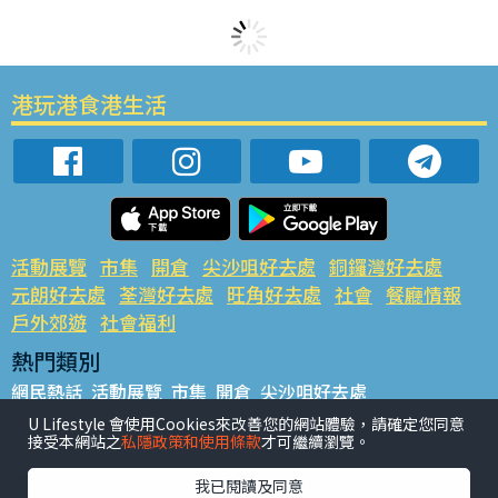
港玩港食港生活
活動展覽
市集
開倉
尖沙咀好去處
銅鑼灣好去處
元朗好去處
荃灣好去處
旺角好去處
社會
餐廳情報
戶外郊遊
社會福利
熱門類別
網民熱話
活動展覽
市集
開倉
尖沙咀好去處
銅鑼灣好去處
元朗好去處
荃灣好去處
旺角好去處
社會
U Lifestyle 會使用Cookies來改善您的網站體驗，請確定您同意
接受本網站之
私隱政策和使用條款
才可繼續瀏覽。
餐廳情報
戶外郊遊
熱門標籤
我已閱讀及同意