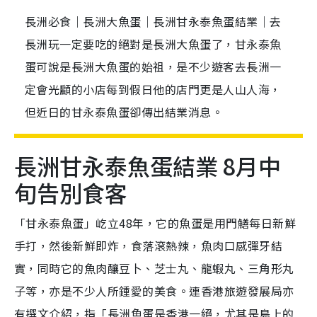
長洲必食｜長洲大魚蛋｜長洲甘永泰魚蛋結業｜去
長洲玩一定要吃的絕對是長洲大魚蛋了，甘永泰魚
蛋可說是長洲大魚蛋的始祖，是不少遊客去長洲一
定會光顧的小店每到假日他的店門更是人山人海，
但近日的甘永泰魚蛋卻傳出結業消息。
長洲甘永泰魚蛋結業 8月中
旬告別食客
「甘永泰魚蛋」屹立48年，它的魚蛋是用門鱔每日新鮮
手打，然後新鮮即炸，食落滾熱辣，魚肉口感彈牙結
實，同時它的魚肉釀豆卜、芝士丸、龍蝦丸、三角形丸
子等，亦是不少人所鍾愛的美食。連香港旅遊發展局亦
有撰文介紹，指「長洲魚蛋是香港一絕，尤其是島上的