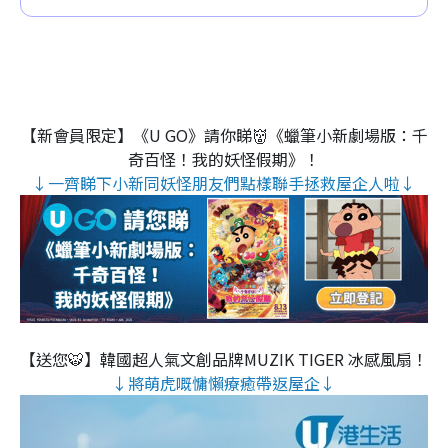
【新會員限定】《U GO》請你睇👹《蠟筆小新劇場版：千
奇百怪！我的妖怪假期》！
↓一齊睇下小新同妖怪朋友們點樣聯手拯救屋企人啦↓
【送您🐯】韓國超人氣文創品牌MUZIK TIGER 冰感風扇！
↓將萌虎嘅慵懶療癒帶返屋企↓