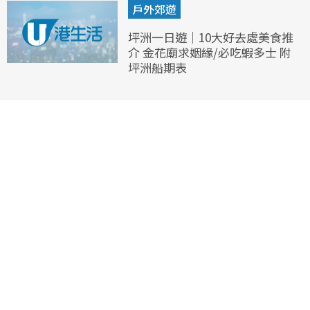
戶外郊遊
坪洲一日遊｜10大好去處美食推
介 金花廟求姻緣/必吃蝦多士 附
坪洲船期表