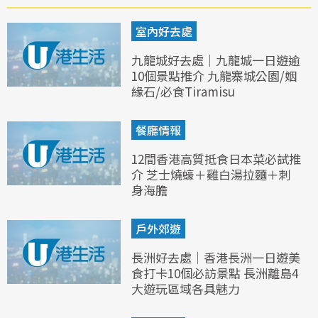
室內好去處
九龍城好去處｜九龍城一日遊逾
10個景點推介 九龍寨城公園/姻
緣石/必食Tiramisu
餐廳情報
12間香港高質抵食日本菜必試推
介 芝士燒蠔＋雞白湯拉麵＋刺
身海膽
戶外郊遊
長洲好去處｜香港長洲一日遊美
食打卡10個必訪景點 長洲離島4
大遊玩區域各具魅力