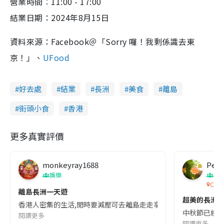
營業時間︰11:00 - 17:00
結業日期：2024年8月15日
資料來源：Facebook＠「Sorry 囉！我剩係識去東
京！」、
UFood
好去處
結業
長洲
美食
離島
街頭小食
香港
更多真實評價
monkeyray1688
Pete
娛樂
節
Cheu
離島長洲一天遊
超美的長洲花
香港人密集的生活,閒時要減壓可去離島走走享受一下陽光,放鬆心情. 
中秋節已經過
閱讀更多
閱讀更多