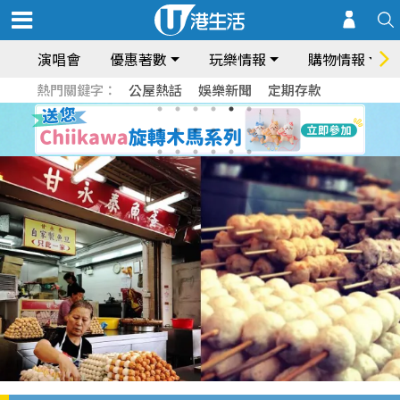
演唱會
優惠著數
玩樂情報
購物情報
熱門關鍵字：
公屋熱話
娛樂新聞
定期存款