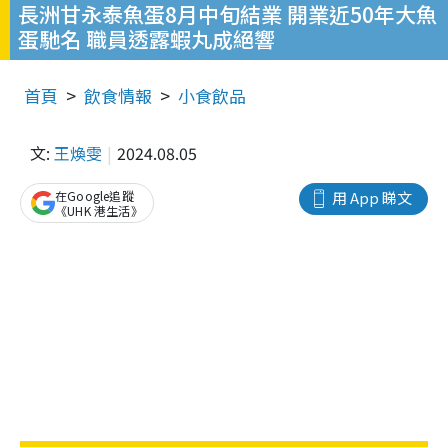
長洲甘永泰魚蛋8月中旬結業 開業近50年大魚
蛋馳名 職員透露蝦丸成絕響
首頁
飲食情報
小食飲品
文:
王煥雯
2024.08.05
在Google追蹤
用 App 睇文
《UHK 港生活》