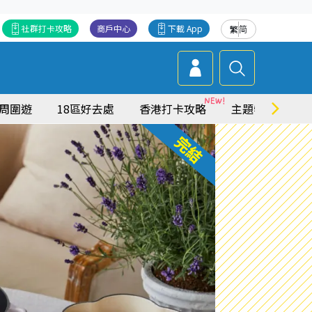
社群打卡攻略
商戶中心
下載 App
繁
简
周圍遊
18區好去處
香港打卡攻略
主題特集