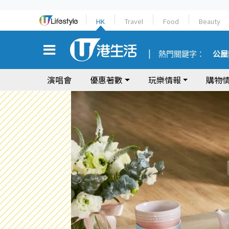
HK
Travel
Food
Beauty
熱門關鍵字：
公屋
演唱會
優惠著數
玩樂情報
購物