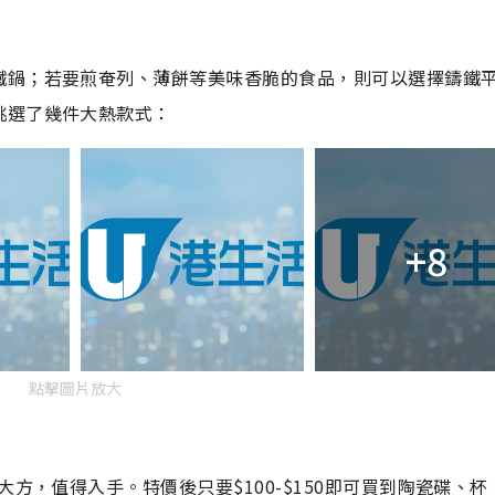
鐵鍋；若要煎奄列、薄餅等美味香脆的食品，則可以選擇鑄鐵
挑選了幾件大熱款式：
+8
點擊圖片放大
大方，值得入手。特價後只要$100-$150即可買到陶瓷碟、杯