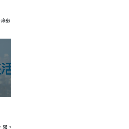
平底煎
、盤。