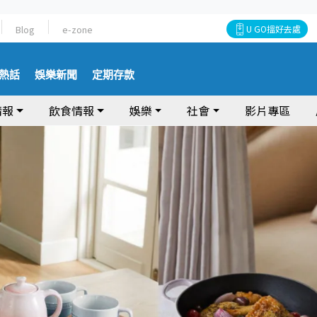
Blog
e-zone
U GO搵好去處
熱話
娛樂新聞
定期存款
情報
飲食情報
娛樂
社會
影片專區