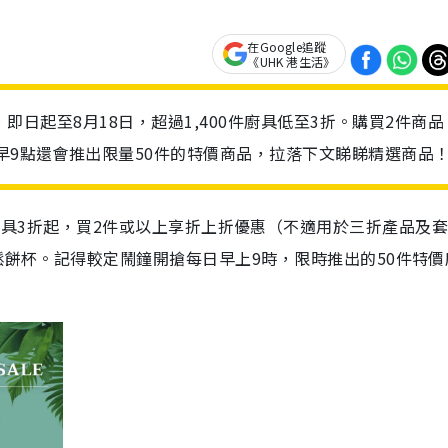
在Google追蹤
《UHK 港生活》
賣，即日起至8月18日，超過1,400件廚具低至3折。購買2件商品
朝早9點還會推出限量50件的特價商品，拉落下文睇睇精選商品
開鑼，各式特價廚具3折起，買2件或以上享折上折優惠（不適用於三折產品及
鬆餅杯。記得較定鬧鐘開搶每日早上9時，限時推出的50件特價