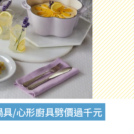
鐵鍋具/心形廚具劈價過千元