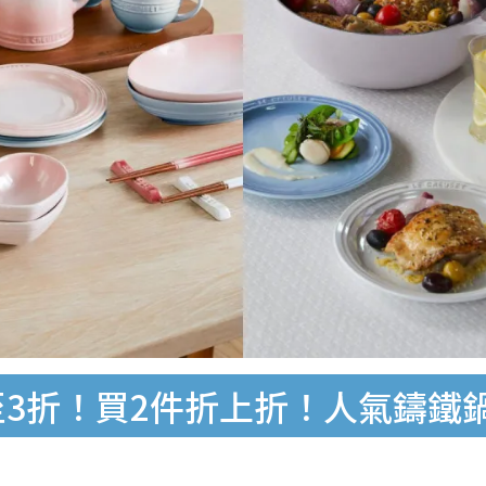
開倉低至3折！買2件折上折！人氣鑄