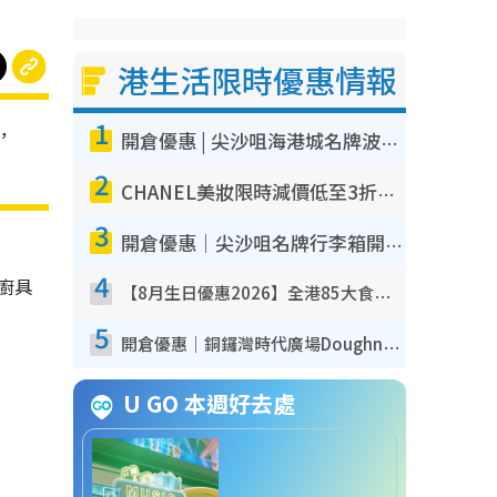
港生活限時優惠情報
1
，
開倉優惠 | 尖沙咀海港城名牌波鞋開倉低至1折！On鞋$899起／Joy&Peace鞋履$98起
！
2
CHANEL美妝限時減價低至3折！人氣粉底/唇膏/精華液低至$275！COCO香水都有平
3
開倉優惠｜尖沙咀名牌行李箱開倉低至4折！一連5日 American Tourister/ace./Hallmark $200起！
套
4
廚具
【8月生日優惠2026】全港85大食買玩著數攻略 自助餐/火鍋放題同行免費＋誠品/DONKI送現金券
5
開倉優惠｜銅鑼灣時代廣場Doughnut/Campo Marzio開倉低至1折！背囊、書包、手袋劈價$200起
U GO 本週好去處