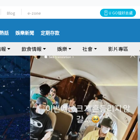
Blog
e-zone
U GO搵好去處
熱話
娛樂新聞
定期存款
情報
飲食情報
娛樂
社會
影片專區