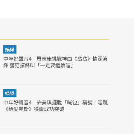
娛樂
中年好聲音4｜周志康挑戰神曲《蜚蜚》情深演
繹 獲范振鋒叫「一定要繼續唱」
娛樂
中年好聲音4｜許美琪擺脫「喊包」稱號！唱跳
《給愛麗斯》獲讚成功突破