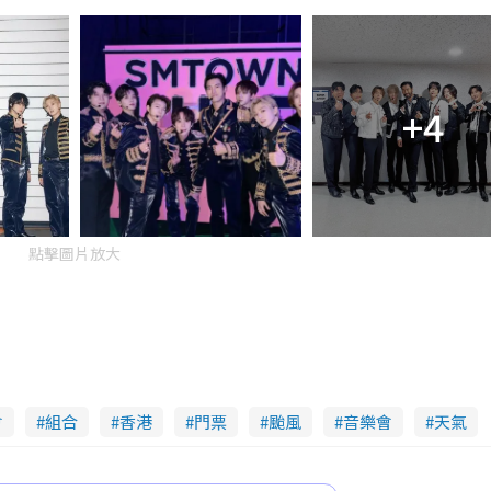
+4
點擊圖片放大
會
組合
香港
門票
颱風
音樂會
天氣