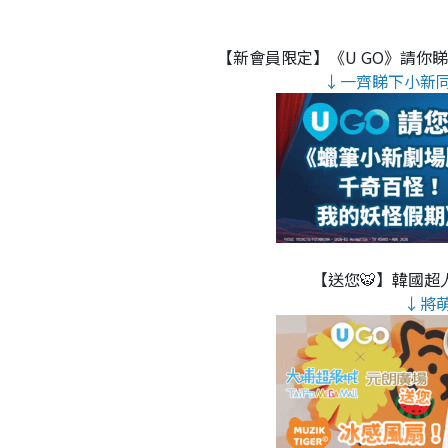
【新會員限定】《U GO》請你
↓一齊睇下小新
【送您🐯】韓國超人
↓將