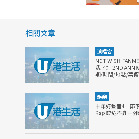
相關文章
演唱會
NCT WISH FA
我？》 2ND ANN
期/時間/地點/票
娛樂
中年好聲音4｜鄭
Rap 臨危不亂一