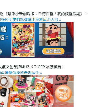
睇👹《蠟筆小新劇場版：千奇百怪！我的妖怪假期》！
同妖怪朋友們點樣聯手拯救屋企人啦↓
氣文創品牌MUZIK TIGER 冰感風扇！
萌虎嘅慵懶療癒帶返屋企↓