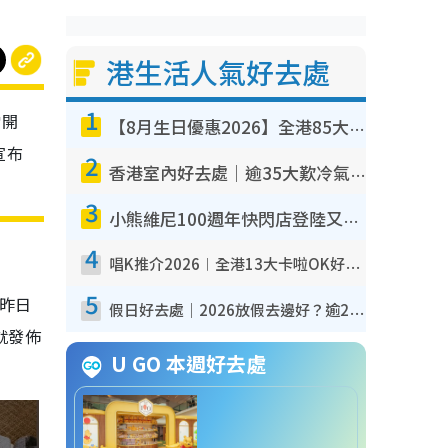
港生活人氣好去處
1
常開
【8月生日優惠2026】全港85大食買玩著數攻略 自助餐/火鍋放題同行免費＋誠品/DONKI送現金券
宣布
2
香港室內好去處｜逾35大歎冷氣室內好去處推介 室內活動免費避雨無懼落雨
3
小熊維尼100週年快閃店登陸又一城 重現百畝森林經典場景／獨家限定盲盒登場／專屬DIY香水
4
唱K推介2026︱全港13大卡啦OK好去處！最平$36起 日文K都有！(附地址+收費詳情)
5
定昨日
假日好去處｜2026放假去邊好？逾20放假好去處郊外/秘景 休閒半日或一日遊
就發佈
U GO 本週好去處