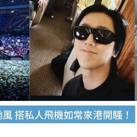
r無懼颱風 搭私人飛機如常來港開騷！