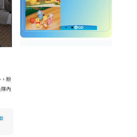
外，粉
是隊內
斷