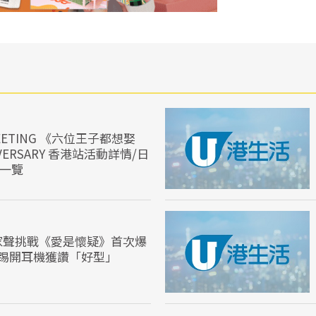
NMEETING 《六位王子都想娶
IVERSARY 香港站活動詳情/日
價一覽
家聲挑戰《愛是懷疑》首次爆
腳踢開耳機獲讚「好型」