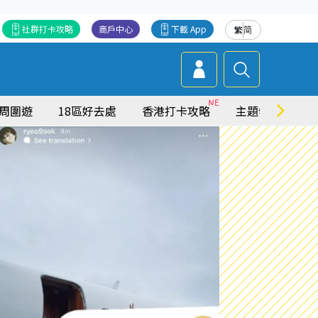
社群打卡攻略
商戶中心
下載 App
繁
简
周圍遊
18區好去處
香港打卡攻略
主題特集