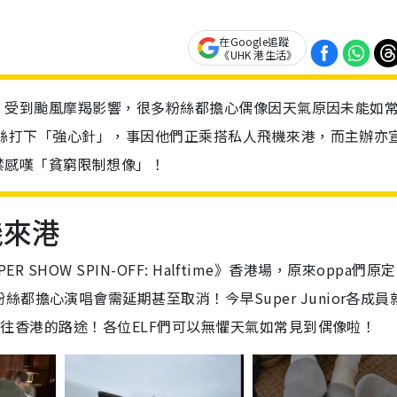
在Google追蹤
《UHK 港生活》
開演唱會，受到颱風摩羯影響，很多粉絲都擔心偶像因天氣原因未能如
各位粉絲打下「強心針」，事因他們正乘搭私人飛機來港，而主辦亦
禁感嘆「貧窮限制想像」！
飛機來港
ER SHOW SPIN-OFF: Halftime》香港場，原來oppa們原
擔心演唱會需延期甚至取消！今早Super Junior各成員
在前往香港的路途！各位ELF們可以無懼天氣如常見到偶像啦！