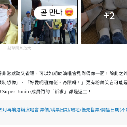
+2
點擊圖片放大
得非常感動又雀躍，可以如期於演唱會見到偶像一面！除此之
限制想像」、「好愛呢班癲佬、奇蹟呀！」更有粉絲笑言可能
per Junior成員們的「訴求」都是返工！
nior 落實9月再襲港辦演唱會 票價/購票日期/場地/優先售票/開售日期(不