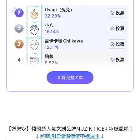
【送您🐯】韓國超人氣文創品牌MUZIK TIGER 冰感風扇！
↓將萌虎嘅慵懶療癒帶返屋企↓