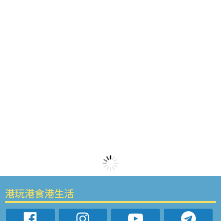
港玩港食港生活