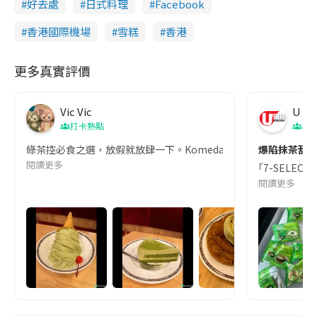
好去處
日式料理
Facebook
香港國際機場
雪糕
香港
更多真實評價
Vic Vic
U Ma
打卡熱點
著
綠茶控必食之選，放假就放肆一下。Komeda 咖啡店?綠茶tirami
爆陷抹茶甜品
閱讀更多
｢7-SELE
閱讀更多