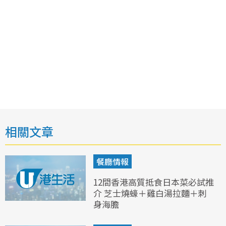
相關文章
餐廳情報
12間香港高質抵食日本菜必試推
介 芝士燒蠔＋雞白湯拉麵＋刺
身海膽