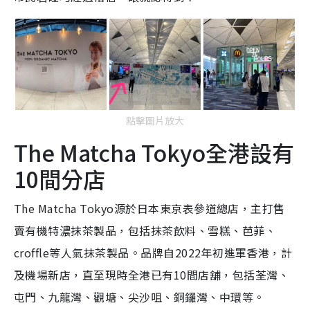
點擊圖片放大
The Matcha Tokyo全港設有
10間分店
The Matcha Tokyo
源於日本東京表參道總店，
主打售
賣有機特濃抹茶製品，包括抹茶飲料、雪糕、芭菲、
croffle等人氣抹茶製品
。品牌自
2022
年初進軍香港，計
及機場新店，直至現時全港已有10
間店舖，包括荃灣、
屯門、九龍灣、觀塘、尖沙咀、銅鑼灣、中環等。