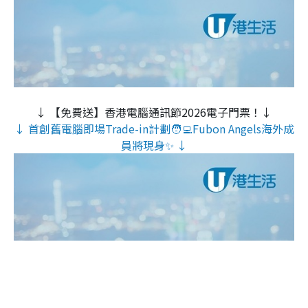
↓ 【免費送】香港電腦通訊節2026電子門票！↓
↓ 首創舊電腦即場Trade-in計劃🧑‍💻Fubon Angels海外成
員將現身✨ ↓