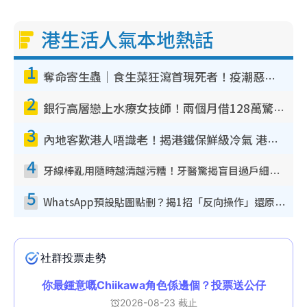
港生活人氣本地熱話
1
奪命寄生蟲｜食生菜狂瀉首現死者！疫潮惡化錄1.8萬宗病例 揭洗菜3大謬誤
2
銀行高層戀上水療女技師！兩個月借128萬驚覺「沉船」沉落火海 揭背後疑似邪教操控賣淫
3
內地客歎港人唔識老！揭港鐵保鮮級冷氣 港人求放過：咪投訴
4
牙線棒亂用隨時越清越污糟！牙醫驚揭盲目過戶細菌恐致蛀牙：呢種先係日常真保養
5
WhatsApp預設貼圖點刪？揭1招「反向操作」還原簡潔介面 附3步實測教學