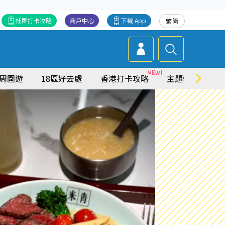
社群打卡攻略
商戶中心
下載 App
繁
简
周圍遊
18區好去處
香港打卡攻略
主題特集