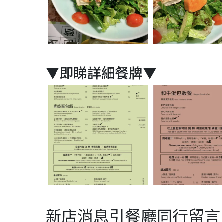
▼即睇詳細餐牌▼
新店消息引餐廳同行留言