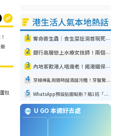
港生活人氣本地熱話
1
業！
奪命寄生蟲｜食生菜狂瀉首現死者！疫潮惡化錄1.8萬宗病例 揭洗菜3大謬誤
全新
2
銀行高層戀上水療女技師！兩個月借128萬驚覺「沉船」沉落火海 揭背後疑似邪教操控賣淫
3
內地客歎港人唔識老！揭港鐵保鮮級冷氣 港人求放過：咪投訴
4
牙線棒亂用隨時越清越污糟！牙醫驚揭盲目過戶細菌恐致蛀牙：呢種先係日常真保養
5
蛋包
WhatsApp預設貼圖點刪？揭1招「反向操作」還原簡潔介面 附3步實測教學
U GO 本週好去處