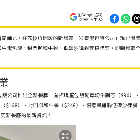
在Google追蹤
《UHK 港生活》
番茄師兄，在荔枝角開設的新餐廳「米青蛋包飯公司」現已開
和牛蛋包飯、封門柳和牛餐、低碳沙律餐等招牌菜。即睇餐廳
業
飯公司推出全新餐牌，有招牌蛋包飯配厚切牛脷芯（$96）、
（$168）、封門柳和牛餐（$248）、慢煮嫩雞胸低碳沙律餐
台更新餐廳的最新資訊！