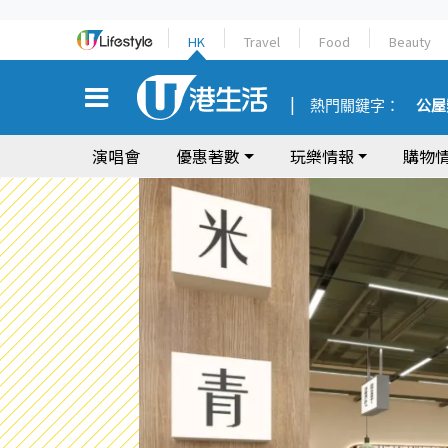
HK
Travel
Food
Beauty
熱門關鍵字：
公屋
演唱會
優惠著數
玩樂情報
購物