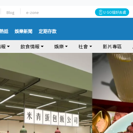
Blog
e-zone
U GO搵好去處
熱話
娛樂新聞
定期存款
情報
飲食情報
娛樂
社會
影片專區