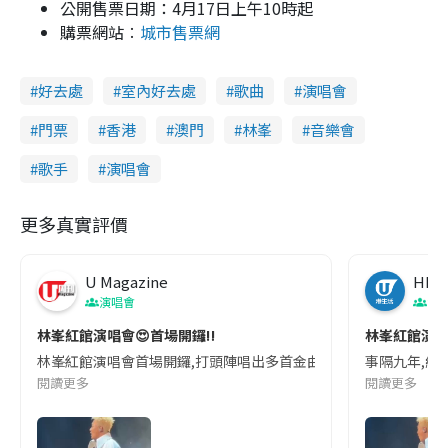
公開售票日期：4月17日上午10時起
購票網站︰
城市售票網
好去處
室內好去處
歌曲
演唱會
門票
香港
澳門
林峯
音樂會
歌手
演唱會
更多真實評價
U Magazine
HK
演唱會
演
林峯紅館演唱會😍首場開鑼‼️
林峯紅館演唱會
林峯紅館演唱會首場開鑼,打頭陣唱出多首金曲,包括《愛在記憶中找你》､《N
事隔九年,終
閱讀更多
閱讀更多