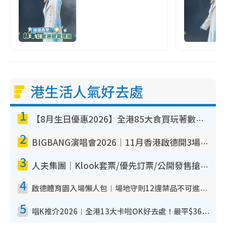
港生活人氣好去處
1
【8月生日優惠2026】全港85大食買玩著數攻略 自助餐/火鍋放題同行免費＋誠品/DONKI送現金券
2
BIGBANG演唱會2026｜11月香港啟德開3場！實名制VIP申請、優先購票攻略
3
人夫集團｜Klook套票/優先訂票/公開發售搶飛攻略！附票價.購票連結.場地座位表
4
啟德體育園入場懶人包︱場地守則12違禁品不可進場准帶細水樽但全場禁樽蓋！應援牌有限制！
5
唱K推介2026︱全港13大卡啦OK好去處！最平$36起 日文K都有！(附地址+收費詳情)