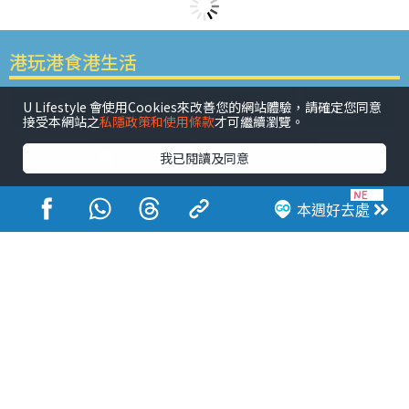
港玩港食港生活
U Lifestyle 會使用Cookies來改善您的網站體驗，請確定您同意
接受本網站之
私隱政策和使用條款
才可繼續瀏覽。
我已閱讀及同意
活動展覽
市集
開倉
尖沙咀好去處
銅鑼灣好去處
本週好去處
元朗好去處
荃灣好去處
旺角好去處
社會
餐廳情報
戶外郊遊
社會福利
熱門類別
網民熱話
活動展覽
市集
開倉
尖沙咀好去處
銅鑼灣好去處
元朗好去處
荃灣好去處
旺角好去處
社會
餐廳情報
戶外郊遊
熱門標籤
#UGO搵好去處
#人氣活動推介
#美食社群熱話