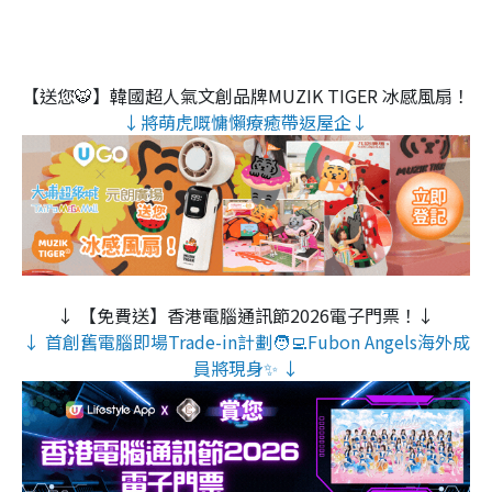
【送您🐯】韓國超人氣文創品牌MUZIK TIGER 冰感風扇！
↓將萌虎嘅慵懶療癒帶返屋企↓
↓ 【免費送】香港電腦通訊節2026電子門票！↓
↓ 首創舊電腦即場Trade-in計劃🧑‍💻Fubon Angels海外成
員將現身✨ ↓