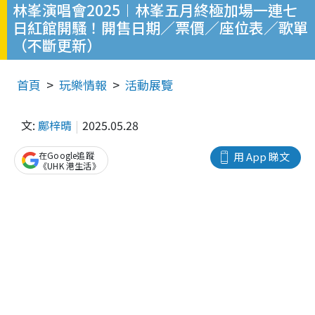
林峯演唱會2025︱林峯五月終極加場一連七
日紅館開騷！開售日期／票價／座位表／歌單
（不斷更新）
首頁
玩樂情報
活動展覽
文:
鄺梓晴
2025.05.28
在Google追蹤
用 App 睇文
《UHK 港生活》