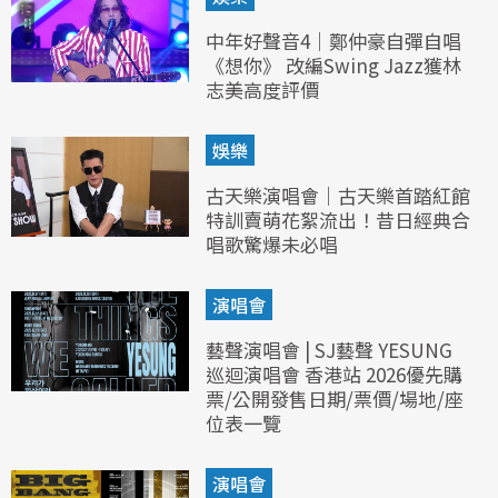
中年好聲音4｜鄭仲豪自彈自唱
《想你》 改編Swing Jazz獲林
志美高度評價
娛樂
古天樂演唱會｜古天樂首踏紅館
特訓賣萌花絮流出！昔日經典合
唱歌驚爆未必唱
演唱會
藝聲演唱會 | SJ藝聲 YESUNG
巡迴演唱會 香港站 2026優先購
票/公開發售日期/票價/場地/座
位表一覽
演唱會