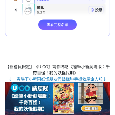
【新會員限定】《U GO》請你睇👹《蠟筆小新劇場版：千
奇百怪！我的妖怪假期》！
↓一齊睇下小新同妖怪朋友們點樣聯手拯救屋企人啦↓