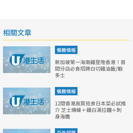
相關文章
餐廳情報
新加坡第一海南雞登陸香港！首
間分店必食招牌白切雞油飯/蝦
多士
餐廳情報
12間香港高質抵食日本菜必試推
介 芝士燒蠔＋雞白湯拉麵＋刺
身海膽
戶外郊遊