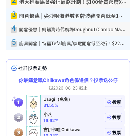
港大推賽馬會強化骨骼計劃！$100骨質密度X光檢查 完成免費運動訓練送超市禮券！附參加資格
3
開倉優惠 | 尖沙咀海港城名牌波鞋開倉低至1折！On鞋$899起／Joy&Peace鞋履$98起
4
開倉優惠｜銅鑼灣時代廣場Doughnut/Campo Marzio開倉低至1折！背囊、書包、手袋劈價$200起
5
廚具開倉｜特福Tefal廚具/家電開倉低至3折！$220起買平底鍋/炒鑊/湯煲！電飯煲/吸塵機/燙斗$418起