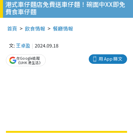
港式車仔麵店免費送車仔麵！碗面中XX即免
費食車仔麵
首頁
飲食情報
餐廳情報
文:
王卓盈
2024.09.18
在Google追蹤
用 App 睇文
《UHK 港生活》