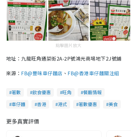
點擊圖片放大
地址：九龍旺角通菜街2A-2P號鴻光商埸地下2J號鋪
來源：
FB@豐味車仔麵店
、
FB@香港車仔麵關注組
著數
飲食優惠
旺角
餐廳情報
車仔麵
香港
港式
著數優惠
美食
更多真實評價