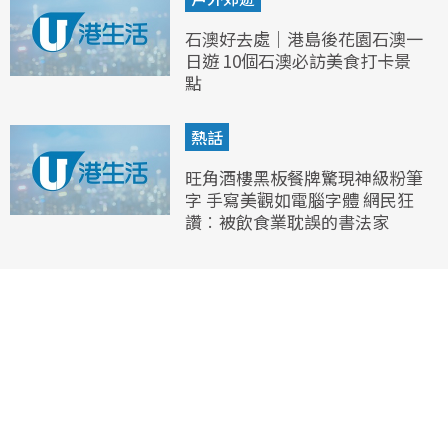
石澳好去處｜港島後花園石澳一
日遊 10個石澳必訪美食打卡景
點
熱話
旺角酒樓黑板餐牌驚現神級粉筆
字 手寫美觀如電腦字體 網民狂
讚︰被飲食業耽誤的書法家