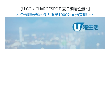
【U GO x CHARGESPOT 夏日消暑企劃⚡】
> 打卡即送充電券！限量1000張🔋送完即止 <