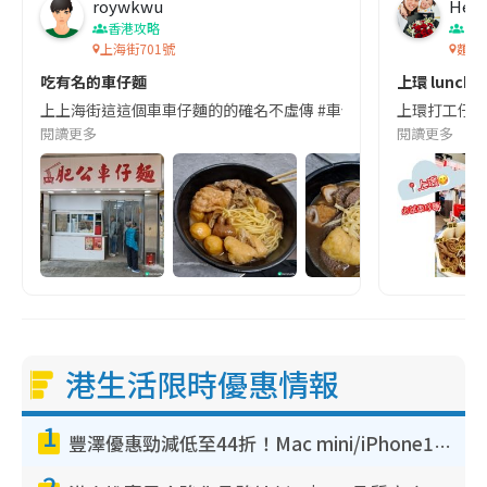
roywkwu
Heih
香港攻略
香
上海街701號
麵尊 
吃有名的車仔麵
上環 lunch
上上海街這這個車車仔麵的的確名不虛傳 #車仔麵關注組
上環打工仔嘅午
閱讀更多
閱讀更多
港生活限時優惠情報
1
豐澤優惠勁減低至44折！Mac mini/iPhone17Pro大減價！廚房家電$220起
2