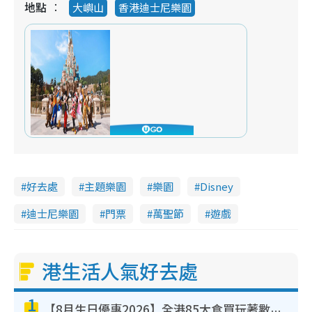
地點
大嶼山
香港迪士尼樂園
好去處
主題樂園
樂園
Disney
迪士尼樂園
門票
萬聖節
遊戲
港生活人氣好去處
1
【8月生日優惠2026】全港85大食買玩著數攻略 自助餐/火鍋放題同行免費＋誠品/DONKI送現金券