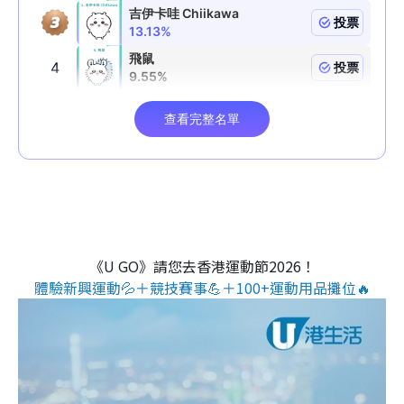
《U GO》請您去香港運動節2026！
體驗新興運動💦＋競技賽事💪＋100+運動用品攤位🔥