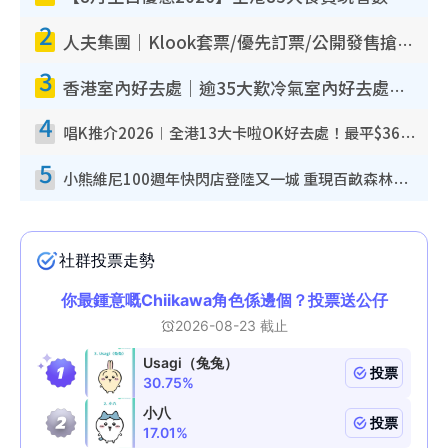
2
人夫集團｜Klook套票/優先訂票/公開發售搶飛攻略！附票價.購票連結.場地座位表
3
香港室內好去處｜逾35大歎冷氣室內好去處推介 室內活動免費避雨無懼落雨
4
唱K推介2026︱全港13大卡啦OK好去處！最平$36起 日文K都有！(附地址+收費詳情)
5
小熊維尼100週年快閃店登陸又一城 重現百畝森林經典場景／獨家限定盲盒登場／專屬DIY香水