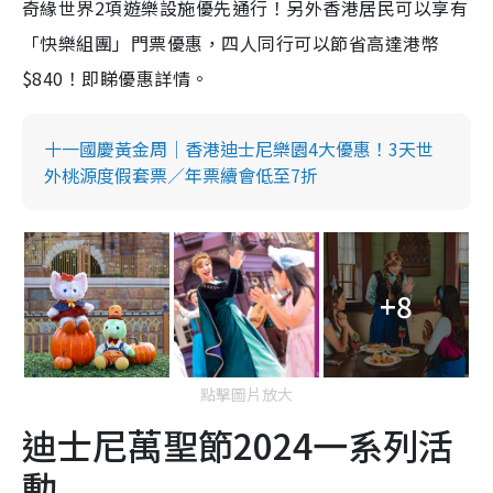
奇緣世界2項遊樂設施優先通行！另外香港居民可以享有
「快樂組團」門票優惠，四人同行可以節省高達港幣
$840！即睇優惠詳情。
十一國慶黃金周｜香港迪士尼樂園4大優惠！3天世
外桃源度假套票／年票續會低至7折
+8
點擊圖片放大
迪士尼萬聖節2024一系列活
動