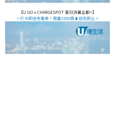
【U GO x CHARGESPOT 夏日消暑企劃⚡】
> 打卡即送充電券！限量1000張🔋送完即止 <