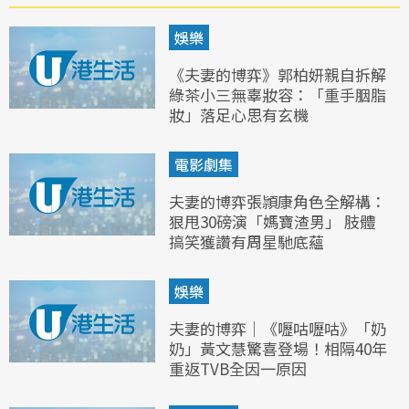
娛樂
《夫妻的博弈》郭柏妍親自拆解
綠茶小三無辜妝容：「重手胭脂
妝」落足心思有玄機
電影劇集
夫妻的博弈張頴康角色全解構：
狠甩30磅演「媽寶渣男」 肢體
搞笑獲讚有周星馳底蘊
娛樂
夫妻的博弈｜《嚦咕嚦咕》「奶
奶」黃文慧驚喜登場！相隔40年
重返TVB全因一原因