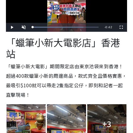
R
-
0:42
L
P
U
F
o
l
n
u
a
a
m
l
e
「蠟筆小新大電影店」香港
d
y
u
l
e
t
s
d
e
c
m
:
r
站
7
e
7
e
a
.
n
1
4
i
%
「蠟筆小新大電影」期間限定店由東京池袋來到香港！
n
超過400款蠟筆小新的周邊商品，款式齊全且價格實惠，
i
最吸引$100就可以帶走2隻指定公仔，即刻和記者一起
n
直擊現場！
g
T
i
+3
m