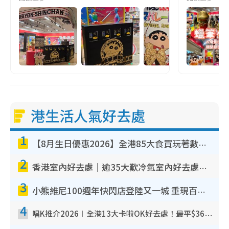
港生活人氣好去處
1
【8月生日優惠2026】全港85大食買玩著數攻略 自助餐/火鍋放題同行免費＋誠品/DONKI送現金券
2
香港室內好去處｜逾35大歎冷氣室內好去處推介 室內活動免費避雨無懼落雨
3
小熊維尼100週年快閃店登陸又一城 重現百畝森林經典場景／獨家限定盲盒登場／專屬DIY香水
4
唱K推介2026︱全港13大卡啦OK好去處！最平$36起 日文K都有！(附地址+收費詳情)