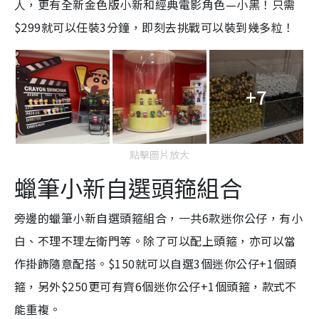
人，更有全新金色版小新和經典電影角色—小黑！只需
$299就可以任裝3分鐘，即刻去挑戰可以裝到幾多粒！
+7
點擊圖片放大
蠟筆小新自選頭箍組合
旁邊的蠟筆小新自選頭箍組合，一共6款迷你公仔，有小
白、不理不理左衛門等。除了可以配上頭箍，亦可以當
作掛飾隨意配搭。$150就可以自選3個迷你公仔+1個頭
箍，另外$250更可有齊6個迷你公仔+1個頭箍，款式不
能重複。