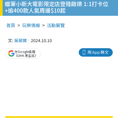
蠟筆小新大電影限定店登陸啟德 1:1打卡位
+逾400款人氣周邊$10起
首頁
玩樂情報
活動展覽
文:
吳穎寶
2024.10.10
在Google追蹤
用 App 睇文
《UHK 港生活》