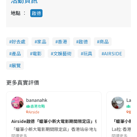
地點
啟德
好去處
家品
香港
啟德
商品
產品
電影
文娛藝術
玩具
AIRSIDE
展覽
更多真實評價
bananahk
La粒
香港攻略
潮
Airside
蠟筆
Airside啟德「蠟筆小新大電影期間限定店」香港站
「蠟筆小新大
「蠟筆小新大電影期間限定店」香港站🤩 地址：啟德 AIRSIDE 
La粒: 香港首
閱讀更多
閱讀更多