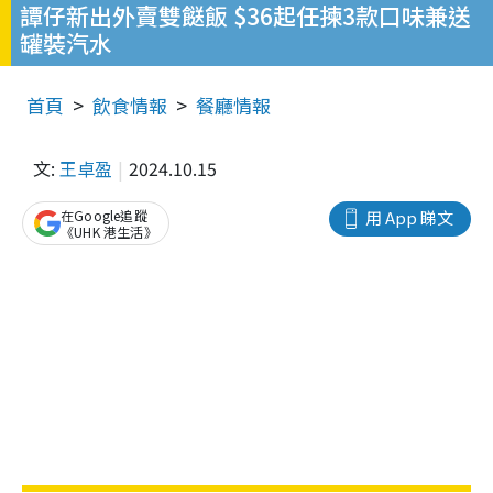
譚仔新出外賣雙餸飯 $36起任揀3款口味兼送
罐裝汽水
首頁
飲食情報
餐廳情報
文:
王卓盈
2024.10.15
在Google追蹤
用 App 睇文
《UHK 港生活》