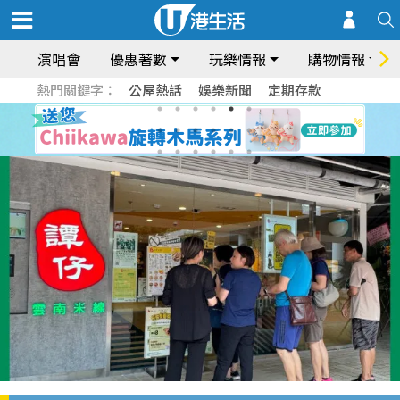
演唱會
優惠著數
玩樂情報
購物情報
熱門關鍵字：
公屋熱話
娛樂新聞
定期存款