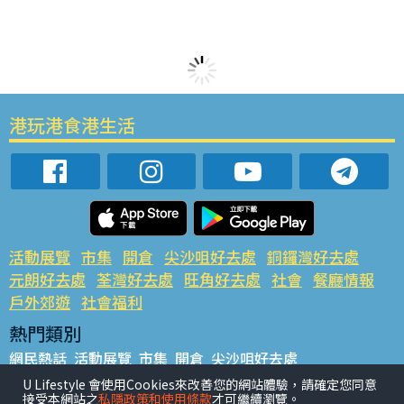
港玩港食港生活
活動展覽
市集
開倉
尖沙咀好去處
銅鑼灣好去處
元朗好去處
荃灣好去處
旺角好去處
社會
餐廳情報
戶外郊遊
社會福利
熱門類別
網民熱話
活動展覽
市集
開倉
尖沙咀好去處
銅鑼灣好去處
元朗好去處
荃灣好去處
旺角好去處
社會
U Lifestyle 會使用Cookies來改善您的網站體驗，請確定您同意
接受本網站之
私隱政策和使用條款
才可繼續瀏覽。
餐廳情報
戶外郊遊