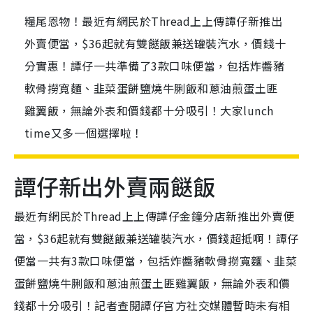
糧尾恩物！最近有網民於Thread上上傳譚仔新推出
外賣便當，$36起就有雙餸飯兼送罐裝汽水，價錢十
分實惠！譚仔一共準備了3款口味便當，包括炸醬豬
軟骨撈寬麵、韭菜蛋餅鹽燒牛脷飯和蔥油煎蛋土匪
雞翼飯，無論外表和價錢都十分吸引！大家lunch
time又多一個選擇啦！
譚仔新出外賣兩餸飯
最近有網民於Thread上上傳譚仔金鐘分店新推出外賣便
當，$36起就有雙餸飯兼送罐裝汽水，價錢超抵啊！譚仔
便當一共有3款口味便當，包括炸醬豬軟骨撈寬麵、韭菜
蛋餅鹽燒牛脷飯和蔥油煎蛋土匪雞翼飯，無論外表和價
錢都十分吸引！記者查閱譚仔官方社交媒體暫時未有相