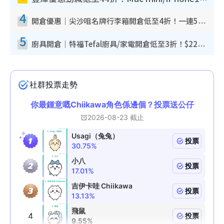
4
開倉優惠｜尖沙咀名牌行李箱開倉低至4折！一連5日 American Tourister/ace./Hallmark $200起！
5
廚具開倉｜特福Tefal廚具/家電開倉低至3折！$220起買平底鍋/炒鑊/湯煲！電飯煲/吸塵機/燙斗$418起