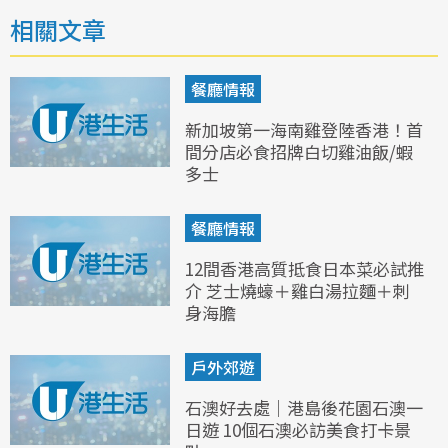
相關文章
餐廳情報
新加坡第一海南雞登陸香港！首
間分店必食招牌白切雞油飯/蝦
多士
餐廳情報
12間香港高質抵食日本菜必試推
介 芝士燒蠔＋雞白湯拉麵＋刺
身海膽
戶外郊遊
石澳好去處｜港島後花園石澳一
日遊 10個石澳必訪美食打卡景