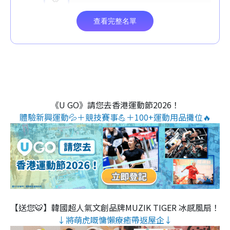
《U GO》請您去香港運動節2026！
體驗新興運動💦＋競技賽事💪＋100+運動用品攤位🔥
【送您🐯】韓國超人氣文創品牌MUZIK TIGER 冰感風扇！
↓將萌虎嘅慵懶療癒帶返屋企↓