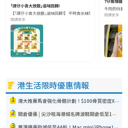
7仔醬燒鹽蒜
｢譚仔小食大放餸｣滋味回歸!
牛肉的份量不
【｢譚仔小食大放餸｣滋味回歸!】 平時食米線想加小食,但又想慳💰?譚仔姐
閱讀更多
閱讀更多
港生活限時優惠情報
1
港大推賽馬會強化骨骼計劃！$100骨質密度X光檢查 完成免費運動訓練送超市禮券！附參加資格
2
開倉優惠 | 尖沙咀海港城名牌波鞋開倉低至1折！On鞋$899起／Joy&Peace鞋履$98起
3
豐澤優惠勁減低至44折！Mac mini/iPhone17Pro大減價！廚房家電$220起