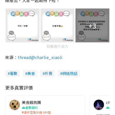
線推出，大家一起期待下啦！
+3
點擊圖片放大
來源：
thread@
charlie_xiaoli
著數
美食
外賣
網絡熱話
更多真實評價
美食餓狗團
char
著數報料
胃
譚仔雲南米線 (中環)