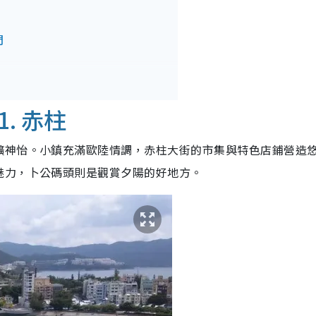
門
. 赤柱
曠神怡。小鎮充滿歐陸情調，赤柱大街的市集與特色店鋪營造
魅力，卜公碼頭則是觀賞夕陽的好地方。