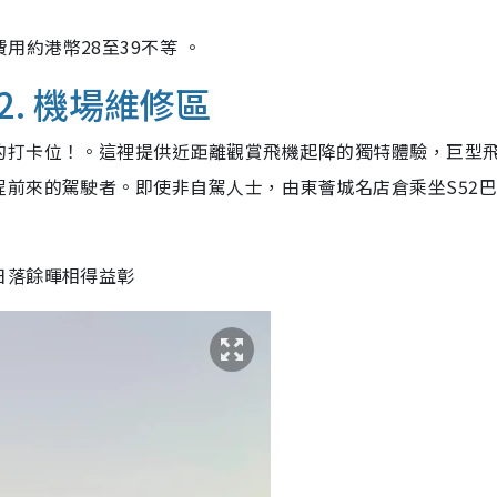
費用約港幣
28
至
39不等 。
. 機場維修區
的打卡位！。這裡提供近距離觀賞飛機起降的獨特體驗，巨型
前來的駕駛者。即使非自駕人士，由東薈城名店倉乘坐S52
日落餘暉相得益彰