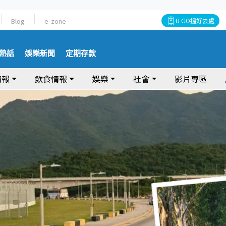
Blog
e-zone
U GO搵好去處
熱話
娛樂新聞
定期存款
情報
飲食情報
娛樂
社會
影片專區