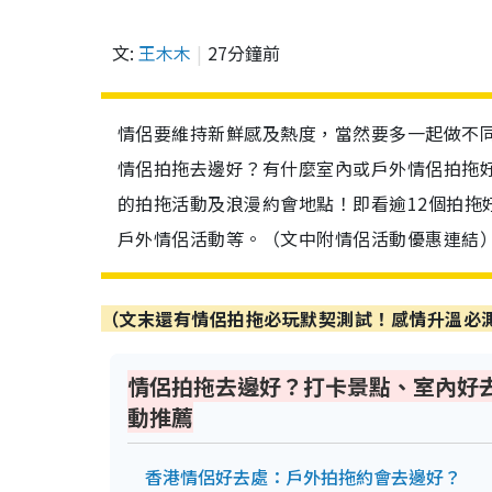
文:
王木木
27分鐘前
情侶要維持新鮮感及熱度，當然要多一起做不
情侶拍拖去邊好？有什麼室內或戶外情侶拍拖
的拍拖活動及浪漫約會地點！即看逾12個拍拖
戶外情侶活動等。（文中附情侶活動優惠連結
（文末還有情侶拍拖必玩默契測試！感情升溫必
情侶拍拖去邊好？打卡景點、室內好
動推薦
香港情侶好去處：戶外拍拖約會去邊好？