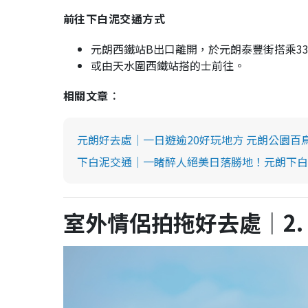
前往下白泥交通方式
元朗西鐵站B出口離開，於元朗泰豐街搭乘3
或由天水圍西鐵站搭的士前往。
相關文章︰
元朗好去處｜一日遊逾20好玩地方 元朗公園百
下白泥交通｜一睹醉人絕美日落勝地！元朗下白
室外情侶拍拖好去處｜2.