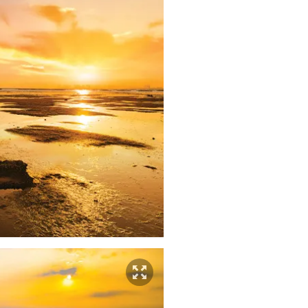
焙工作坊
室內滾軸溜冰場
助畫室
愛試卷》