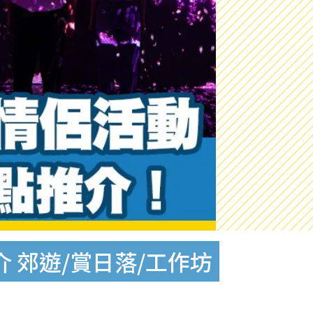
 郊遊/賞日落/工作坊