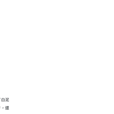
下白泥
好，還