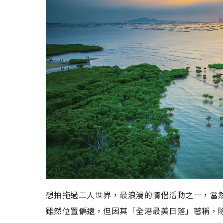
想拍拖過二人世界，最浪漫的情侶活動之一，當
雖然位置偏遠，但因其「全港最美日落」著稱，