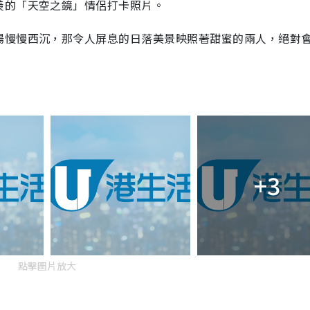
羨的「天空之鏡」情侶打卡照片。
陽慢慢西沉，那令人屏息的日落美景映照著甜蜜的兩人，絕對
+3
點擊圖片放大