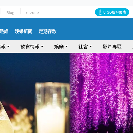
Blog
e-zone
U GO搵好去處
熱話
娛樂新聞
定期存款
情報
飲食情報
娛樂
社會
影片專區