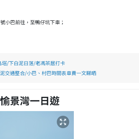
3號小巴前往，至鴨仔坑下車；
鳥塔/下白泥日落/老馮茶居打卡
泥交通整合/小巴、村巴時間表車費一文睇晒
 愉景灣一日遊