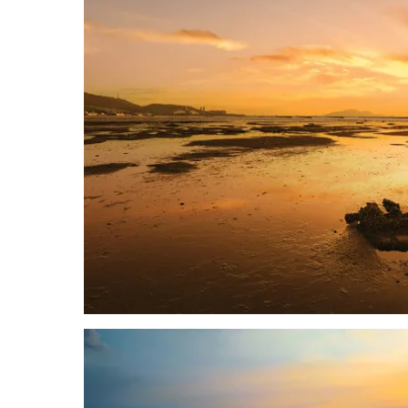
室內情侶拍拖好去處｜10. 蛋糕工作坊／烘
室內情侶拍拖好去處｜11. Bun’s 2020 
室內情侶拍拖好去處｜12. Art Jamming 自
同場加映情侶拍拖必答：情侶默契測試《戀