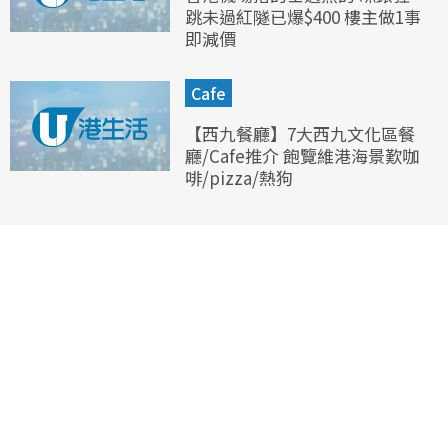
跳未過紅隧已爆$400 樓主做1事
即減價
Cafe
【西九餐廳】7大西九文化區餐
廳/Cafe推介 飽覽維港海景歎咖
啡/pizza/熱狗