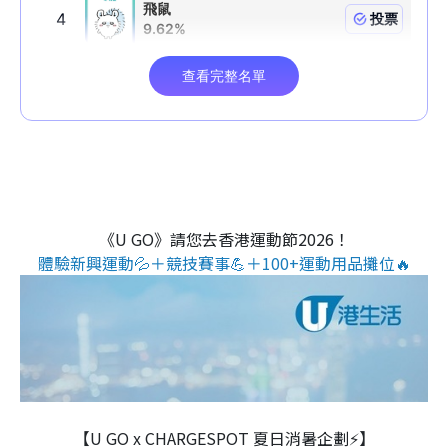
《U GO》請您去香港運動節2026！
體驗新興運動💦＋競技賽事💪＋100+運動用品攤位🔥
【U GO x CHARGESPOT 夏日消暑企劃⚡】