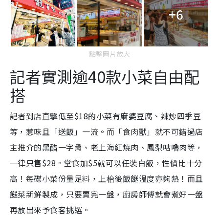
+6
m
e
點擊圖片放大
記者實測逾40款小菜自由配
搭
記者到店直擊低至$18的小菜有麻婆豆腐、辣炒四季豆
等，惹味且「送飯」一流。而「食肉獸」就不可錯過店
主推介的
黑醋一字骨、老上海紅燒肉、鳳梨咕嚕肉等，
一律
只售$28。堂食加$5就可以任裝白飯，性價比十分
高！每碟小菜份量足料，上枱後飯餸溫度亦夠熱！而且
餸菜新鮮製成，只要賣完一盤，廚房師傅就會煮好一盤
再放出來予食客挑選。