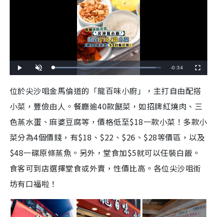
R
-
0:34
L
P
U
F
o
l
n
u
a
a
m
l
e
d
y
u
l
位於尖沙咀
金馬倫道的
「龍百味小廚」，主打自由配搭
e
t
s
d
e
c
m
:
r
小菜，豐儉由人。餐廳逾40款餸菜，如招牌紅燒肉、三
9
e
5
e
a
.
n
2
色蒸水蛋、麻婆豆腐等，價格低至$18一款小菜！多款小
9
i
%
菜分為4個價錢，有$18、$22、$26、$28等價區，以及
n
$48一碟原條蒸魚。另外，堂食加$5就可以任裝白飯。
i
食客可到店選擇堂食或外賣，性價比高。各位尖沙咀街
n
坊有口福啦！
g
T
i