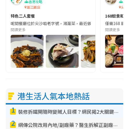
香港攻略
香
滬江飯店
尖沙
特色二人套餐
168蚊食和
呢間餐廳位於尖沙咀老字號，湘滬菜，最近做緊二人套餐“拼桌“電影同
僅需168 能
閱讀更多
閱讀更多
港生活人氣本地熱話
1
裝修拆鐵閘隨時變賊人目標？網民揭2大關鍵用途：裝新式等於白裝？附新舊鐵閘分別
2
網傳公院改用內地/副廠藥？醫生拆解正副廠分別 揭4類人換藥隨時出事