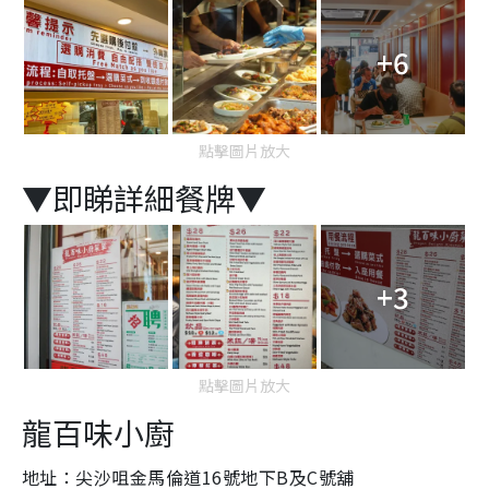
+6
點擊圖片放大
▼即睇詳細餐牌▼
+3
點擊圖片放大
龍百味小廚
地址：尖沙咀金馬倫道16號地下B及C號舖