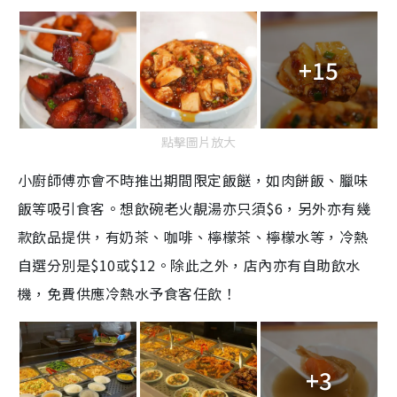
+15
點擊圖片放大
小廚師傅亦會不時推出期間限定飯餸，如肉餅飯、臘味
飯等吸引食客。想飲碗老火靚湯亦只須$6，另外亦有幾
款飲品提供，有奶茶、咖啡、檸檬茶、檸檬水等，冷熱
自選分別是$10或$12。除此之外，店內亦有自助飲水
機，免費供應冷熱水予食客任飲！
+3