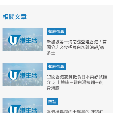
相關文章
餐廳情報
新加坡第一海南雞登陸香港！首
間分店必食招牌白切雞油飯/蝦
多士
餐廳情報
12間香港高質抵食日本菜必試推
介 芝士燒蠔＋雞白湯拉麵＋刺
身海膽
熱話
香港機場搭的士遇黑的 咪錶狂