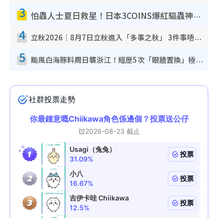
3
怕蟲人士夏日救星！日本3COINS爆紅驅蟲神器$45起 1招「全程免觸碰」輕鬆搞定小強
4
立秋2026｜8月7日立秋進入「多事之秋」 3件事唔做得！專家教6招開運 清枱頭／銀包納氣接好運
5
颱風白海豚料周日襲浙江！經歷5次「眼牆置換」極罕見 成登陸內地最長途颱風