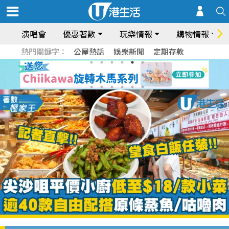
演唱會
優惠著數
玩樂情報
購物情報
熱門關鍵字：
公屋熱話
娛樂新聞
定期存款