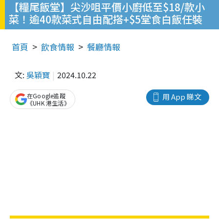
【糧尾飯堂】尖沙咀平價小廚低至$18/款小
菜！逾40款菜式自由配搭+$5堂食白飯任裝
首頁
飲食情報
餐廳情報
文:
吳穎寶
2024.10.22
在Google追蹤
用 App 睇文
《UHK 港生活》