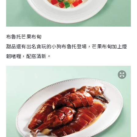
布魯托芒果布甸
甜品還有出名貪玩的小狗布魯托登場，芒果布甸加上煙
韌啫喱，配搭清新。