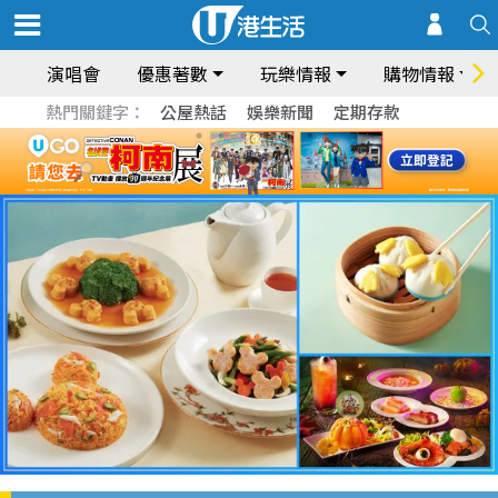
演唱會
優惠著數
玩樂情報
購物情報
熱門關鍵字：
公屋熱話
娛樂新聞
定期存款