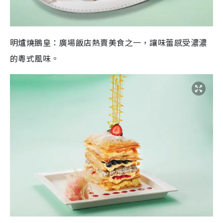
明爐燒鵝皇：廣場飯店熱賣美食之一，讓味蕾感受濃濃
的粵式風味。