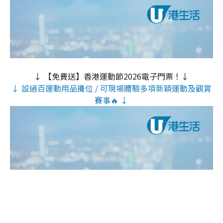
↓ 【免費送】香港運動節2026電子門票！↓
↓ 設過百運動用品攤位 / 可現場體驗多項新穎運動及觀賞
賽事🔥 ↓