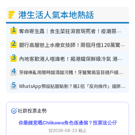
港生活人氣本地熱話
1
奪命寄生蟲｜食生菜狂瀉首現死者！疫潮惡化錄1.8萬宗病例 揭洗菜3大謬誤
2
銀行高層戀上水療女技師！兩個月借128萬驚覺「沉船」沉落火海 揭背後疑似邪教操控賣淫
3
內地客歎港人唔識老！揭港鐵保鮮級冷氣 港人求放過：咪投訴
4
牙線棒亂用隨時越清越污糟！牙醫驚揭盲目過戶細菌恐致蛀牙：呢種先係日常真保養
5
WhatsApp預設貼圖點刪？揭1招「反向操作」還原簡潔介面 附3步實測教學