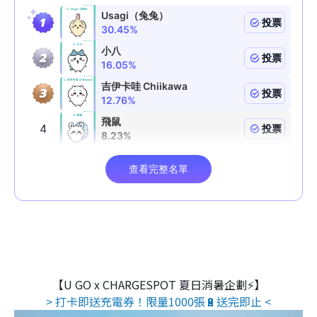
【U GO x CHARGESPOT 夏日消暑企劃⚡】
> 打卡即送充電券！限量1000張🔋送完即止 <