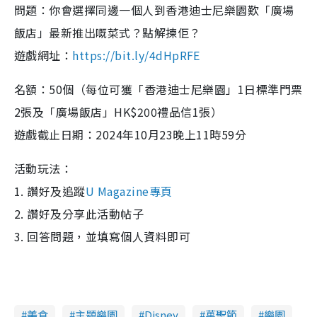
問題：你會選擇同邊一個人到香港迪士尼樂園歎「廣場
飯店」最新推出嘅菜式？點解揀佢？
遊戲網址：
https://bit.ly/4dHpRFE
名額：50個（每位可獲「香港迪士尼樂園」1日標準門票
2張及「廣場飯店」HK$200禮品信1張）
遊戲截止日期：2024年10月23晚上11時59分
活動玩法：
1. 讚好及追蹤
U Magazine專頁
2. 讚好及分享此活動帖子
3. 回答問題，並填寫個人資料即可
美食
主題樂園
Disney
萬聖節
樂園