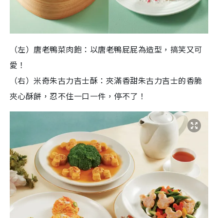
（左）唐老鴨菜肉飽：以唐老鴨屁屁為造型，搞笑又可
愛！
（右）米奇朱古力吉士酥：夾滿香甜朱古力吉士的香脆
夾心酥餅，忍不住一口一件，停不了！