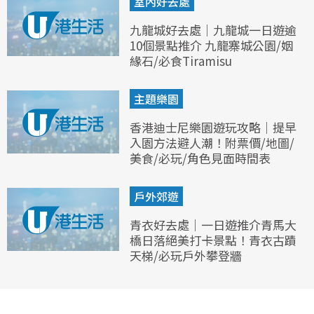
室內好去處
九龍城好去處｜九龍城一日遊逾
10個景點推介 九龍寨城公園/姻
緣石/必食Tiramisu
主題樂園
香港迪士尼樂園遊玩攻略｜提早
入園方法避人潮！附票價/地圖/
美食/必玩/角色見面時間表
戶外郊遊
青衣好去處｜一日遊推介青馬大
橋日落絕美打卡景點！青衣古蹟
天梯/必玩戶外攀登牆