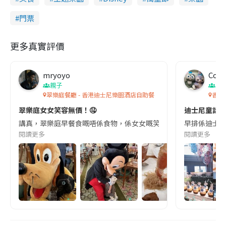
門票
更多真實評價
mryoyo
Coco
親子
香
翠樂庭餐廳 - 香港迪士尼樂園酒店自助餐
香港
翠樂庭女女笑容無價！🤤
迪士尼童話式
講真，翠樂庭早餐食嘅唔係食物，係女女嘅笑容！🥰 即整嘅奄列同米
閱讀更多
閱讀更多