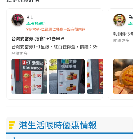
K.L
為食
著數報料
Bur
麥當勞-仁武鳳仁餐廳－設有得來速
呢個係今期至
台灣麥當勞-抵食1+1🍟🍔🥤
閱讀更多
台灣麥當勞1+1星級•紅白任你選，價錢：$50台幣及$69台幣 $5
閱讀更多
港生活限時優惠情報