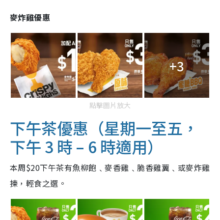
麥炸雞優惠
+3
點擊圖片放大
下午茶優惠（
星期一至五，
下午 3 時 – 6 時適用）
本周$20下午茶有魚柳飽﹑麥香雞﹑脆香雞翼﹑或麥炸雞
揀，輕食之選。