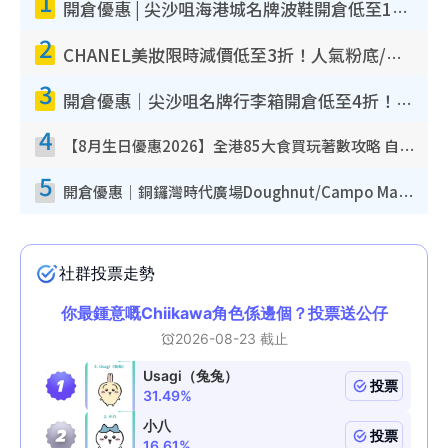
1
開倉優惠 | 尖沙咀海港城名牌波鞋開倉低至1折！On鞋$899起／Joy&Peace鞋履$98起
2
CHANEL美妝限時減價低至3折！人氣粉底/唇膏/精華液低至$275！COCO香水都有平
3
開倉優惠｜尖沙咀名牌行李箱開倉低至4折！一連5日 American Tourister/ace./Hallmark $200起！
4
【8月生日優惠2026】全港85大食買玩著數攻略 自助餐/火鍋放題同行免費＋誠品/DONKI送現金券
5
開倉優惠｜銅鑼灣時代廣場Doughnut/Campo Marzio開倉低至1折！背囊、書包、手袋劈價$200起