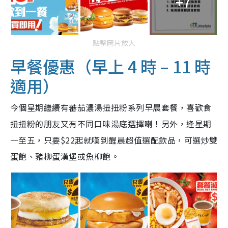
+7
點擊圖片放大
早餐優惠（早上 4 時 – 11 時
適用）
今個星期繼續有蕃茄濃湯扭扭粉系列早晨套餐，喜歡食
扭扭粉的朋友又有不同口味湯底選擇喇！另外，逢星期
一至五，只要$22起就嘆到醒晨超值選配飲品，可選炒雙
蛋飽、豬柳蛋漢堡或魚柳飽。