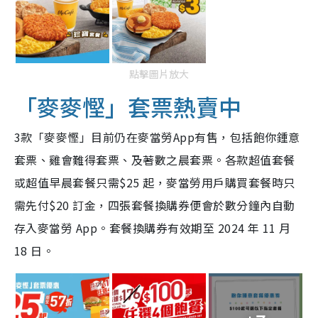
點擊圖片放大
「麥麥慳」套票熱賣中
3款「麥麥慳」目前仍在麥當勞App有售，包括飽你鍾意
套票、雞會難得套票、及著數之晨套票。各款超值套餐
或超值早晨套餐只需$25 起，麥當勞用戶購買套餐時只
需先付$20 訂金，四張套餐換購券便會於數分鐘內自動
存入麥當勞 App。套餐換購券有效期至 2024 年 11 月
18 日。