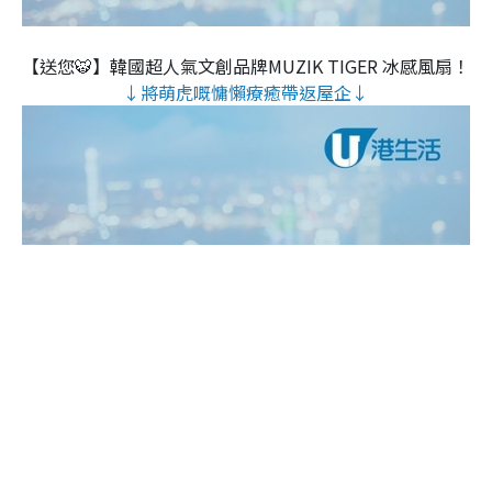
【送您🐯】韓國超人氣文創品牌MUZIK TIGER 冰感風扇！
↓將萌虎嘅慵懶療癒帶返屋企↓