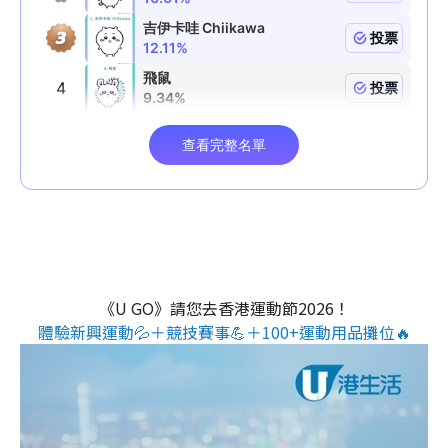
《U GO》請您去香港運動節2026！
體驗新興運動💦＋競技賽事💪＋100+運動用品攤位🔥