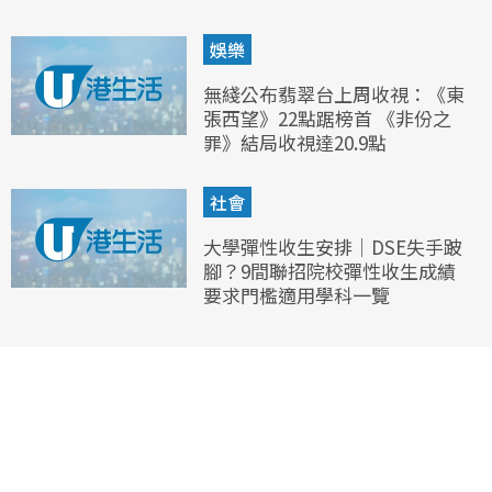
娛樂
無綫公布翡翠台上周收視：《東
張西望》22點踞榜首 《非份之
罪》結局收視達20.9點
社會
大學彈性收生安排｜DSE失手跛
腳？9間聯招院校彈性收生成績
要求門檻適用學科一覽