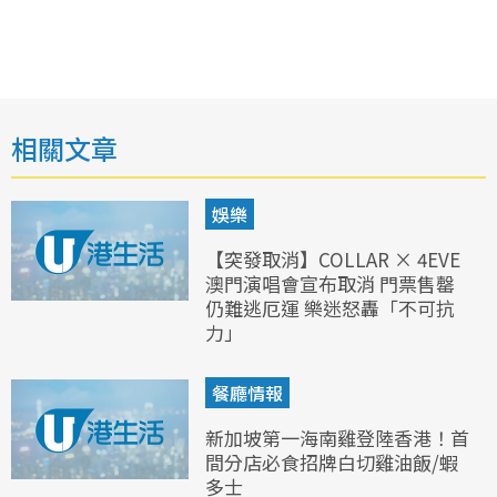
相關文章
娛樂
【突發取消】COLLAR × 4EVE
澳門演唱會宣布取消 門票售罄
仍難逃厄運 樂迷怒轟「不可抗
力」
餐廳情報
新加坡第一海南雞登陸香港！首
間分店必食招牌白切雞油飯/蝦
多士