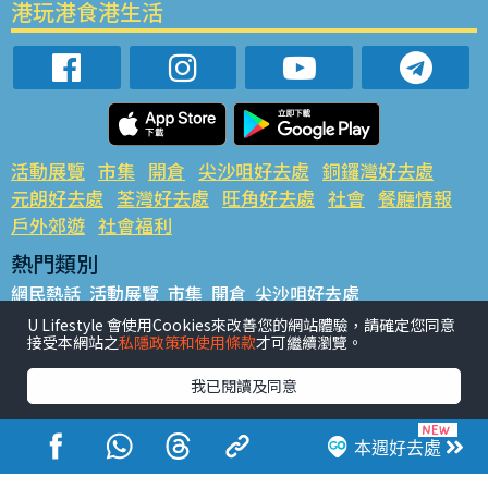
港玩港食港生活
活動展覽
市集
開倉
尖沙咀好去處
銅鑼灣好去處
元朗好去處
荃灣好去處
旺角好去處
社會
餐廳情報
戶外郊遊
社會福利
熱門類別
網民熱話
活動展覽
市集
開倉
尖沙咀好去處
銅鑼灣好去處
元朗好去處
荃灣好去處
旺角好去處
社會
U Lifestyle 會使用Cookies來改善您的網站體驗，請確定您同意
接受本網站之
私隱政策和使用條款
才可繼續瀏覽。
餐廳情報
戶外郊遊
熱門標籤
我已閱讀及同意
#UGO搵好去處
#人氣活動推介
#美食社群熱話
#親子玩樂好去處
#ULifestyle應用程式
#限時搶
本週好去處
#UJetso禮物放送
#ULifestyle商戶中心
#著數
#網絡熱話