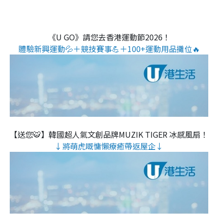
《U GO》請您去香港運動節2026！
體驗新興運動💦＋競技賽事💪＋100+運動用品攤位🔥
【送您🐯】韓國超人氣文創品牌MUZIK TIGER 冰感風扇！
↓將萌虎嘅慵懶療癒帶返屋企↓