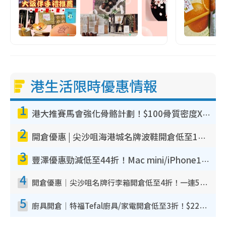
港生活限時優惠情報
1
港大推賽馬會強化骨骼計劃！$100骨質密度X光檢查 完成免費運動訓練送超市禮券！附參加資格
2
開倉優惠 | 尖沙咀海港城名牌波鞋開倉低至1折！On鞋$899起／Joy&Peace鞋履$98起
3
豐澤優惠勁減低至44折！Mac mini/iPhone17Pro大減價！廚房家電$220起
4
開倉優惠｜尖沙咀名牌行李箱開倉低至4折！一連5日 American Tourister/ace./Hallmark $200起！
5
廚具開倉｜特福Tefal廚具/家電開倉低至3折！$220起買平底鍋/炒鑊/湯煲！電飯煲/吸塵機/燙斗$418起