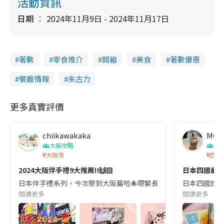
活動資訊
日期
2024年11月9日 - 2024年11月17日
著數
零食推介
開箱
美食
著數優惠
餐廳情報
朱古力
更多真實評價
chiikawakaka
MG
大阪攻略
四
大阪市
四國
2024大阪伴手禮9大推薦‼️🙌🏻
日本四國最
日本伴手禮系列，今次黎到大阪篇啦🐙嚟緊長假期，大家記得save定post到時去日本
日本四國旅遊最
閱讀更多
閱讀更多