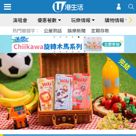
演唱會
優惠著數
玩樂情報
購物情報
熱門關鍵字：
公屋熱話
娛樂新聞
定期存款