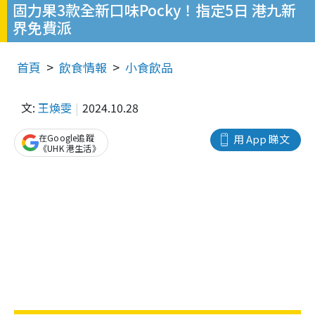
固力果3款全新口味Pocky！指定5日 港九新
界免費派
首頁
飲食情報
小食飲品
文:
王煥雯
2024.10.28
在Google追蹤
用 App 睇文
《UHK 港生活》