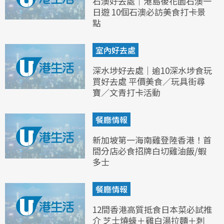
石澳好去處｜港島後花園石澳一
日遊 10個石澳必訪美食打卡景
點
室內好去處
深水埗好去處｜逾10深水埗食玩
買好去處 平價美食／玩具街尋
寶／文青打卡活動
餐廳情報
新加坡第一海南雞登陸香港！首
間分店必食招牌白切雞油飯/蝦
多士
餐廳情報
12間香港高質抵食日本菜必試推
介 芝士燒蠔＋雞白湯拉麵＋刺