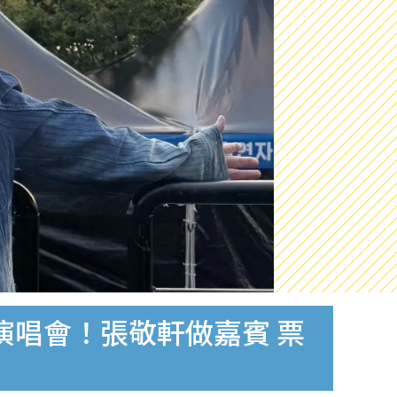
開開演唱會！張敬軒做嘉賓 票