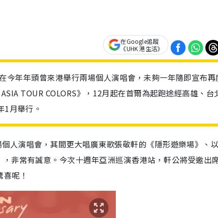
在Google追蹤
《UHK 港生活》
r成員圭賢在今年年頭曾來港舉行兩場個人演唱會，未夠一年隨即宣布再
RY ASIA TOUR COLORS》，12月起在首爾為起跑途經高雄、
年1月舉行。
舉行兩場個人演唱會，其間更大唱廣東歌張敬軒的《隱形遊樂場》、
》，非常有誠意。今次十週年亞洲巡演香港站，軒公將受邀出
新驚喜呢！