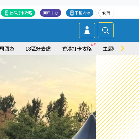
社群打卡攻略
商戶中心
下載 App
繁
简
周圍遊
18區好去處
香港打卡攻略
主題特集