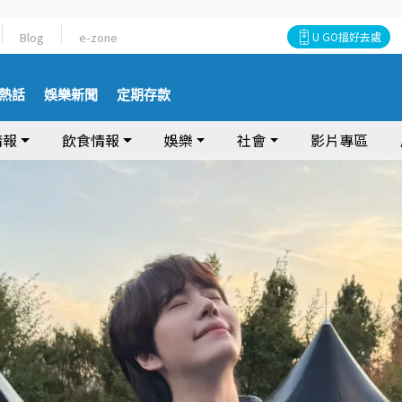
Blog
e-zone
U GO搵好去處
熱話
娛樂新聞
定期存款
情報
飲食情報
娛樂
社會
影片專區