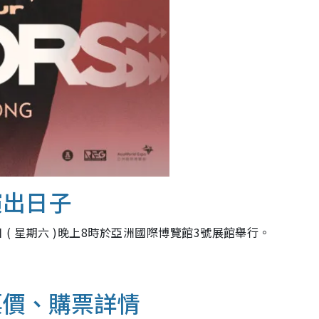
演出日子
日 ( 星期六 )晚上8時於亞洲國際博覽館3號展館舉行。
票價、購票詳情