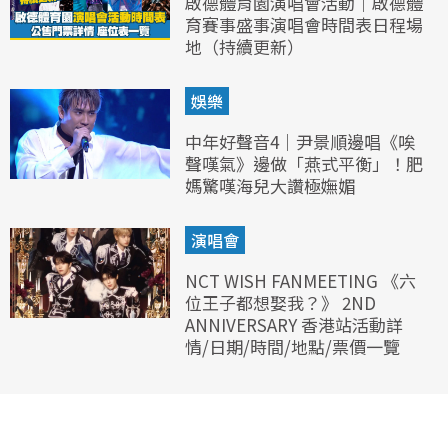
啟德體育園演唱會活動｜啟德體
育賽事盛事演唱會時間表日程場
地（持續更新）
娛樂
中年好聲音4｜尹景順邊唱《唉
聲嘆氣》邊做「燕式平衡」！肥
媽驚嘆海兒大讚極嫵媚
演唱會
NCT WISH FANMEETING 《六
位王子都想娶我？》 2ND
ANNIVERSARY 香港站活動詳
情/日期/時間/地點/票價一覽