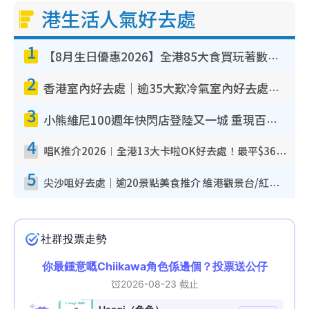
港生活人氣好去處
1
【8月生日優惠2026】全港85大食買玩著數攻略 自助餐/火鍋放題同行免費＋誠品/DONKI送現金券
2
香港室內好去處｜逾35大歎冷氣室內好去處推介 室內活動免費避雨無懼落雨
3
小熊維尼100週年快閃店登陸又一城 重現百畝森林經典場景／獨家限定盲盒登場／專屬DIY香水
4
唱K推介2026︱全港13大卡啦OK好去處！最平$36起 日文K都有！(附地址+收費詳情)
5
尖沙咀好去處｜逾20景點美食推介 維港觀景台/紅磚古蹟/九龍公園/室內遊樂場