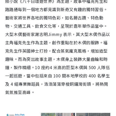
險小說《八十日環遊世界》為主題，故事中福克先生和
路路通每到一個地方都見識到新奇又有趣的獨特習俗。
藝術家將世界各地的獨特色彩，如名勝古蹟、特色動
物、交通工具、飲食文化等，呈現於嘉年華作品當中。
大型木偶藝術家謝志明Jimmy 表示，其大型木偶作品以
主角福克先生作為主題，創作重點在於木偶的服飾。福
克先生作英國紳士打扮，配合蒸氣龐克風格，增加造型
趣味。而為突出故事主題，木偶身上裝飾大量齒輪和時
鐘，製作精細。10 座約4 米高的巨型木偶與 500 人隊伍
一起巡遊，當中包括來自 100 間本地學校的 400 名學生
及 4 組專業舞蹈員，浩浩蕩蕩穿梭銅鑼灣街頭，將熱鬧
氣氛推至高峰。