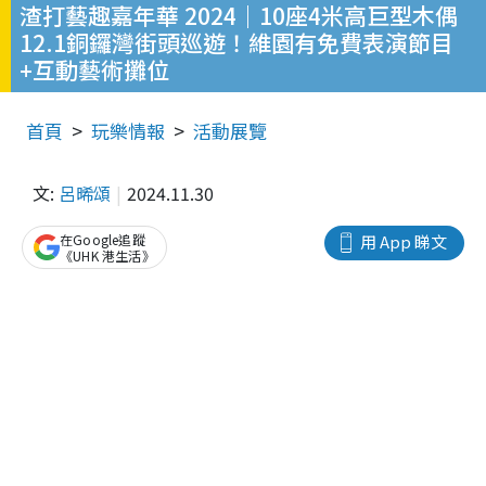
渣打藝趣嘉年華 2024｜10座4米高巨型木偶
12.1銅鑼灣街頭巡遊！維園有免費表演節目
+互動藝術攤位
首頁
玩樂情報
活動展覽
文:
呂晞頌
2024.11.30
在Google追蹤
用 App 睇文
《UHK 港生活》