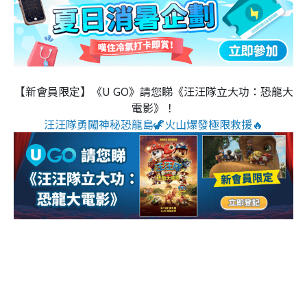
【新會員限定】《U GO》請您睇《汪汪隊立大功：恐龍大
電影》！
汪汪隊勇闖神秘恐龍島🦖火山爆發極限救援🔥