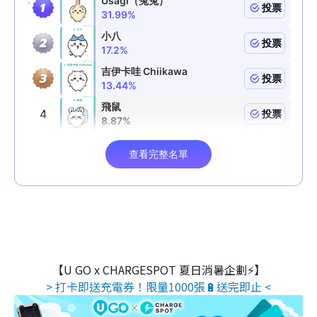
【U GO x CHARGESPOT 夏日消暑企劃⚡】
> 打卡即送充電券！限量1000張🔋送完即止 <