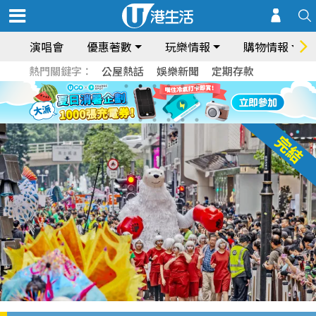
演唱會
優惠著數
玩樂情報
購物情報
熱門關鍵字：
公屋熱話
娛樂新聞
定期存款