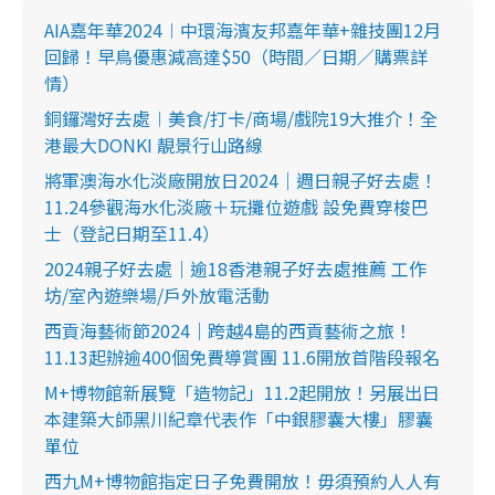
AIA嘉年華2024︱中環海濱友邦嘉年華+雜技團12月
回歸！早鳥優惠減高達$50（時間／日期／購票詳
情）
銅鑼灣好去處︱美食/打卡/商場/戲院19大推介！全
港最大DONKI 靚景行山路線
將軍澳海水化淡廠開放日2024｜週日親子好去處！
11.24參觀海水化淡廠＋玩攤位遊戲 設免費穿梭巴
士（登記日期至11.4）
2024親子好去處｜逾18香港親子好去處推薦 工作
坊/室內遊樂場/戶外放電活動
西貢海藝術節2024｜跨越4島的西貢藝術之旅！
11.13起辦逾400個免費導賞團 11.6開放首階段報名
M+博物館新展覽「造物記」11.2起開放！另展出日
本建築大師黑川紀章代表作「中銀膠囊大樓」膠囊
單位
西九M+博物館指定日子免費開放！毋須預約人人有