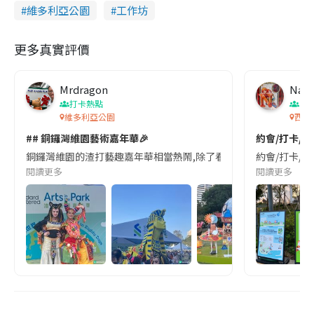
維多利亞公園
工作坊
更多真實評價
Mrdragon
Nay
打卡熱點
香
維多利亞公園
西九家
## 銅鑼灣維園藝術嘉年華🎉
約會/打卡/親
銅鑼灣維園的渣打藝趣嘉年華相當熱鬧,除了看到大型的展品外,還有
約會/打卡/親
閱讀更多
閱讀更多