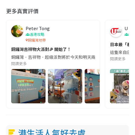
更多真實評價
Peter Tong
U Ma
香港攻略
吹
銅鑼灣地帶
日本最「暴走
銅鑼灣吉祥物大派對🎉 開始了！
這隻來自日本的
銅鑼灣．吉祥物．超級派對將於今天和明天兩由上午11時至晚上8時舉行
閱讀更多
閱讀更多
港生活人氣好去處