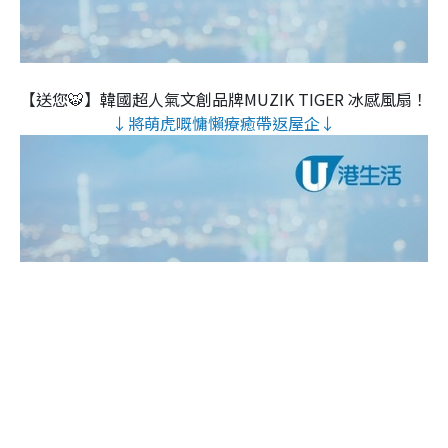
【送您🐯】韓國超人氣文創品牌MUZIK TIGER 冰感風扇！
↓將萌虎嘅慵懶療癒帶返屋企↓