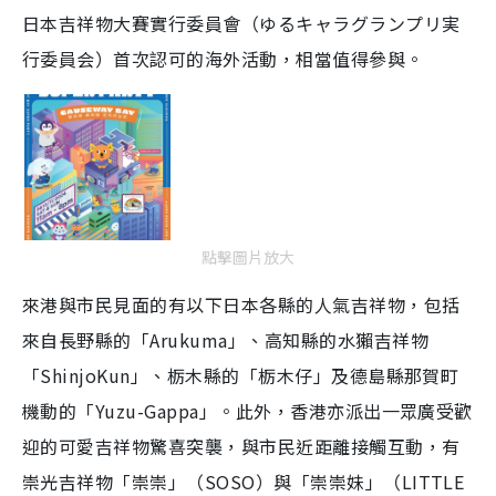
日本吉祥物大賽實行委員會（ゆるキャラグランプリ実
行委員会）首次認可的海外活動，相當值得參與。
點擊圖片放大
來港與市民見面的有以下日本各縣的人氣吉祥物，包括
來自長野縣的「Arukuma」、高知縣的水獺吉祥物
「ShinjoKun」、栃木縣的「栃木仔」及德島縣那賀町
機動的「Yuzu-Gappa」。此外，香港亦派出一眾廣受歡
迎的可愛吉祥物驚喜突襲，與市民近距離接觸互動，有
崇光吉祥物「崇崇」（SOSO）與「崇崇妹」（LITTLE