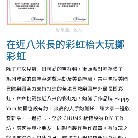
點擊圖片放大
在近八米長的彩虹枱大玩擲
彩虹
除了可以見到一班可愛的吉祥物，街頭派對亦準備了一
系列豐富的嘉年華遊戲活動及美食體驗，當中包括美國
冒險樂園全力支持打造的全港冒險樂園户外最長擲彩
虹，齊齊挑戰接近八米的彩虹枱！鈎織手作品牌 Happy
Yarn 於攤位設有約 1 米高的人手鈎織袋，讓大家一邊欣
賞新品，一邊打卡，至於 CHUMS 就特設的 DIY 工作
坊，讓家長與小朋友一同親自製作手作襟章。有得玩之
餘還有得食，日清食品屆時將提供現場快閃試食活動，