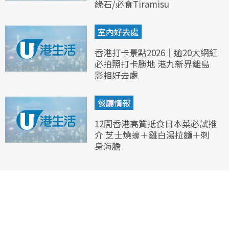
緣石/必食Tiramisu
室內好去處
香港打卡景點2026｜逾20大網紅
必拍照打卡勝地 港九新界離島
影相好去處
餐廳情報
12間香港高質抵食日本菜必試推
介 芝士燒蠔＋雞白湯拉麵＋刺
身海膽