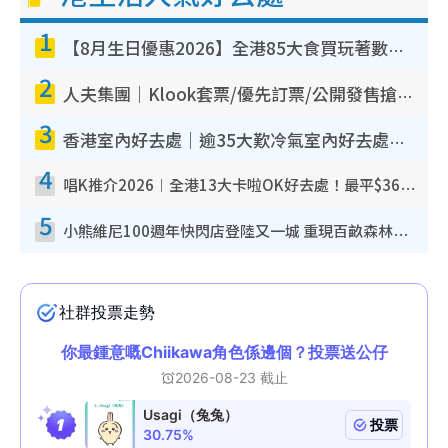
1
【8月生日優惠2026】全港85大食買玩著數攻略 自助餐/火鍋放題同行免費＋誠品/DONKI送現金券
2
人夫集團｜Klook套票/優先訂票/公開發售搶飛攻略！附票價.購票連結.場地座位表
3
香港室內好去處｜逾35大歎冷氣室內好去處推介 室內活動免費避雨無懼落雨
4
唱K推介2026︱全港13大卡啦OK好去處！最平$36起 日文K都有！(附地址+收費詳情)
5
小熊維尼100週年快閃店登陸又一城 重現百畝森林經典場景／獨家限定盲盒登場／專屬DIY香水