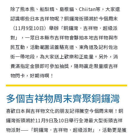
除了熊本熊、船梨精、島根貓、Chiitan等，大家還
認識哪些日本吉祥物呢？銅鑼灣街頭將於今個周末
（11月9至10日）舉辦「銅鑼灣．吉祥物．超級派
對」，一眾日本縣市吉祥物會夥拍本地吉祥物與市
民互動，活動範圍涵蓋駱克道、東角道及記利佐治
街一帶地段，為大家送上歡樂和正能量。另外，消
費滿指定金額即可參加抽獎，隨時贏走限量版吉祥
物閃卡，好期待啊！
多個吉祥物周末齊聚銅鑼灣
喜歡日本與吉祥物文化的朋友記得騰空今個周末喇！銅
鑼灣街頭將於11月9日及10日舉行全港最大型街頭吉祥
物派對——「銅鑼灣．吉祥物．超級派對」，活動更是獲