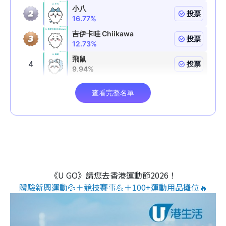
《U GO》請您去香港運動節2026！
體驗新興運動💦＋競技賽事💪＋100+運動用品攤位🔥