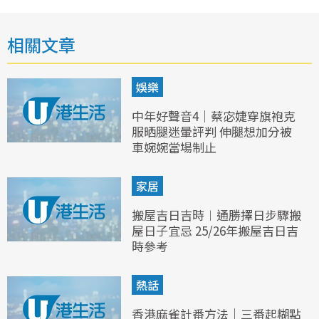
相關文章
娛樂
中年好聲音4｜蔡宓婕穿旗袍克
服晒腿迷暈評判 伸腿想加分被
車婉婉當場制止
家居
搬屋吉日吉時︱通勝擇日步驟搬
屋日子宜忌 25/26年搬屋吉日吉
時參考
熱話
香港麻雀計番方法｜三番起糊點