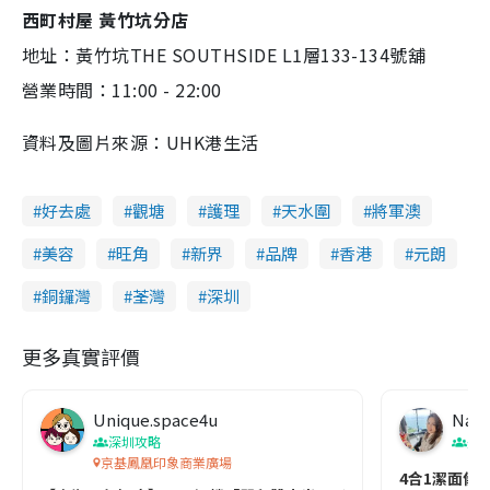
西町村屋 黃竹坑分店
地址：黃竹坑THE SOUTHSIDE L1層133-134號舖
營業時間：11:00 - 22:00
資料及圖片來源：UHK港生活
好去處
觀塘
護理
天水圍
將軍澳
美容
旺角
新界
品牌
香港
元朗
銅鑼灣
荃灣
深圳
更多真實評價
Unique.space4u
Nata
深圳攻略
美
京基鳳凰印象商業廣場
4合1潔面儀