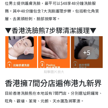
位男士提供護膚洗臉，最平可以$48享48分鐘洗臉服
務。其中48分鐘包含7大洗臉護理步驟，包括軟化角質
層、去黑頭粉刺、臉部按摩等。
▼香港洗臉熊7步驟清潔護理▼
+5
點擊圖片放大
香港擁7間分店遍佈港九新界
目前香港洗臉熊在本地設有7間門店，分別選址銅鑼灣、
旺角、觀塘、荃灣、元朗、天水圍及將軍澳。