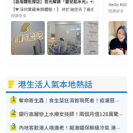
【自淘腰包探店】百元解鎖「嬰兒肌水光」+深層清潔，黑頭bye
Hello K
【💖深圳寶藏美顏體驗！】 終於抽空去了最近小紅書超火的「檸檬洗
閱讀更多
閱讀更多
港生活人氣本地熱話
1
奪命寄生蟲｜食生菜狂瀉首現死者！疫潮惡化錄1.8萬宗病例 揭洗菜3大謬誤
2
銀行高層戀上水療女技師！兩個月借128萬驚覺「沉船」沉落火海 揭背後疑似邪教操控賣淫
3
內地客歎港人唔識老！揭港鐵保鮮級冷氣 港人求放過：咪投訴