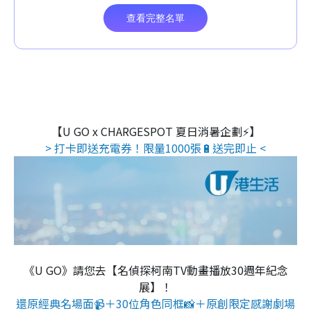
【U GO x CHARGESPOT 夏日消暑企劃⚡】
> 打卡即送充電券！限量1000張🔋送完即止 <
《U GO》請您去【名偵探柯南TV動畫播放30週年紀念
展】！
還原經典名場面📹＋30位角色同框📸＋原創限定感謝劇場