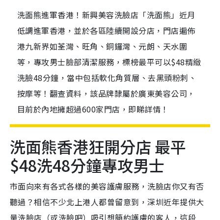
洗面熊進軍香港！新興美容洗臉店「洗面熊」近月
低調進軍香港，並於各區陸續開設分店，門店遍佈
港九新界如荃灣、旺角、銅鑼灣、元朗、天水圍
等，專攻男士臉部清潔服務，標榜最平可以$48精緻
洗臉48分鐘，當中包括軟化角質層、去黑頭粉刺、
按摩等！翻查資料，該品牌隸屬於廣東美容公司，
目前於內地擁超過600家門店，即睇詳情！
洗面熊香港狂開分店 最平
$48洗48分鐘專攻男士
市面向來有各式各樣的美容護膚服務，洗臉店你又有否
聽過？相信不少北上港人都曾留意到，深圳近年提供大
量洗臉店（或洗臉吧）吸引想簡約護膚的客人，這段