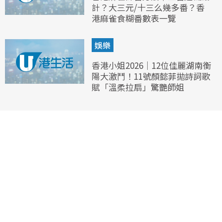
計？大三元/十三么幾多番？香
港麻雀食糊番數表一覽
娛樂
香港小姐2026｜12位佳麗湖南衡
陽大激鬥！11號顏懿菲拋詩詞歌
賦「溫柔拉扇」驚艷師姐