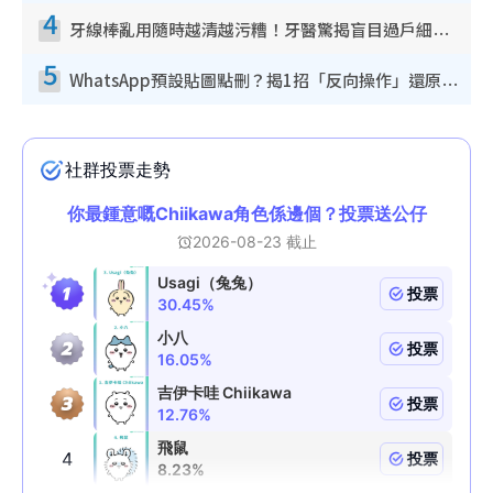
4
牙線棒亂用隨時越清越污糟！牙醫驚揭盲目過戶細菌恐致蛀牙：呢種先係日常真保養
5
WhatsApp預設貼圖點刪？揭1招「反向操作」還原簡潔介面 附3步實測教學