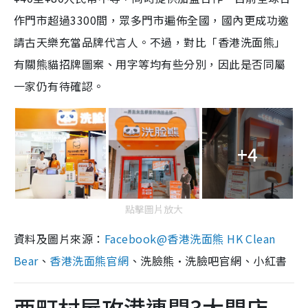
作門市超過3300間，眾多門市遍佈全國，國內更成功邀
請古天樂充當品牌代言人。不過，對比「香港洗面熊」
有關熊貓招牌圖案、用字等均有些分別，因此是否同屬
一家仍有待確認。
+4
點擊圖片放大
資料及圖片來源：
Facebook@香港洗面熊 HK Clean
Bear
、
香港洗面熊官網
、洗臉熊·洗臉吧官網、小紅書
西町村屋攻港連開3大門店