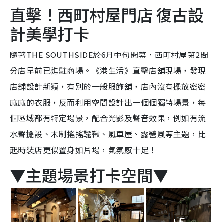
直擊！西町村屋門店 復古設
計美學打卡
隨著THE SOUTHSIDE於6月中旬開幕，西町村屋第2間
分店早前已進駐商場。《港生活》直擊店舖現場，發現
店舖設計新穎，有別於一般服飾舖，店內沒有擺放密密
麻麻的衣服，反而利用空間設計出一個個獨特場景，每
個區域都有特定場景，配合光影及聲音效果，例如有流
水聲擺設、木制搖搖韆鞦、風車屋、露營風等主題，比
起時裝店更似置身如片場，氣氛感十足！
▼主題場景打卡空間▼
+5