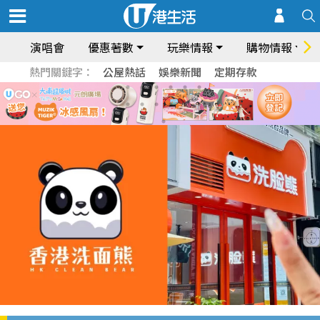
演唱會
優惠著數
玩樂情報
購物情報
熱門關鍵字：
公屋熱話
娛樂新聞
定期存款