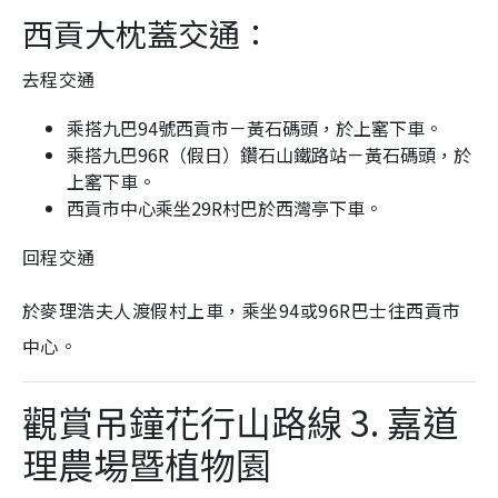
西貢大枕蓋
交通：
去程交通
乘搭九巴94號西貢市－黃石碼頭，於上窰下車。
乘搭九巴96R（假日）鑽石山鐵路站－黃石碼頭，於
上窰下車。
西貢市中心乘坐29R村巴於西灣亭下車。
回程交通
於麥理浩夫人渡假村上車，乘坐94或96R巴士往西貢市
中心。
觀賞吊鐘花行山路線 3. 嘉道
理農場暨植物園