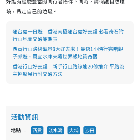
好能有經驗豐富的同行者陪伴。同時，請保護自然環
境，帶走自己的垃圾。
蒲台島一日遊｜香港南極蒲台島好去處 必看奇石附
行山地圖交通船期表
西貢行山路線靚景8大好去處！最快1小時行完啱親
子郊遊、萬宜水庫東壩世界級地質奇觀
香港行山好去處｜新手行山路線逾20條推介 平路為
主輕鬆易行附交通方法
活動資訊
地點
西貢
淺水灣
大埔
沙田