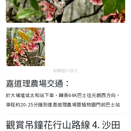
點擊圖片放大
嘉道理農場
交通：
於大埔墟或太和站下車，轉乘64K巴士往元朗西方向，
車程約20-25分鐘到達嘉道理農場暨植物園門前巴士站
觀賞吊鐘花行山路線 4. 沙田