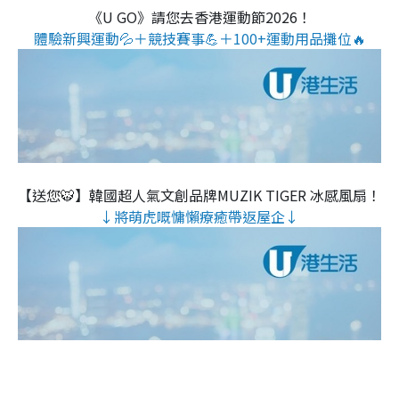
《U GO》請您去香港運動節2026！
體驗新興運動💦＋競技賽事💪＋100+運動用品攤位🔥
【送您🐯】韓國超人氣文創品牌MUZIK TIGER 冰感風扇！
↓將萌虎嘅慵懶療癒帶返屋企↓