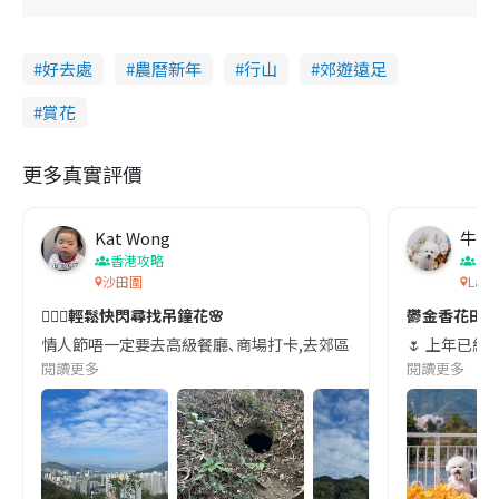
好去處
農曆新年
行山
郊遊遠足
賞花
更多真實評價
Kat Wong
牛角
香港攻略
香
沙田圍
Lake
🚶🏽‍♀️輕鬆快閃尋找吊鐘花🌸
鬱金香花田打卡
情人節唔一定要去高級餐廳､商場打卡,去郊區行山既健康又唔使迫｡ 
閱讀更多
閱讀更多