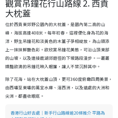
觀賞吊鐘花行山路線 2. 西貢
大枕蓋
位於西貢東郊野公園內的大枕蓋，是園內第二高的山
峰，海拔高達408米。每年初春，這裡便化身為花的海
洋，野生吊鐘花和淡黃色的木薑子爭相綻放，為山頭添
上一抹抹鮮艷色彩。欲欣賞吊鐘花美態，可沿山頂東部
的山坡，以及連接鹿湖郊遊徑的下坡路段漫步。一叢叢
嬌豔欲滴的吊鐘花映入眼簾，讓人不禁沉醉其中。
除了花海，站在大枕蓋山頂，更可360度俯瞰四周美景，
由西壩至東壩的萬宜水庫、滘西洲，以及遠處的大洲和
尖洲，都盡收眼底。
香港行山好去處｜新手行山路線逾20條推介 平路為