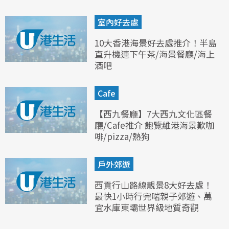
室內好去處
10大香港海景好去處推介！半島
直升機連下午茶/海景餐廳/海上
酒吧
Cafe
【西九餐廳】7大西九文化區餐
廳/Cafe推介 飽覽維港海景歎咖
啡/pizza/熱狗
戶外郊遊
西貢行山路線靚景8大好去處！
最快1小時行完啱親子郊遊、萬
宜水庫東壩世界級地質奇觀