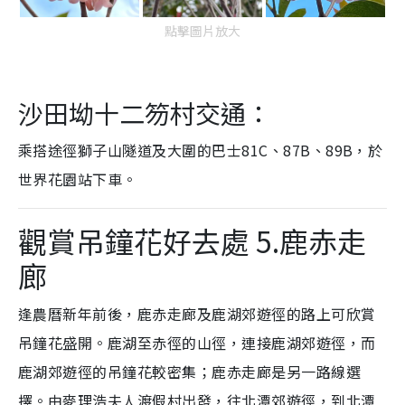
點擊圖片放大
沙田坳十二笏村
交通：
乘搭途徑獅子山隧道及大圍的巴士81C、87B、89B，於
世界花園站下車。
觀賞吊鐘花好去處 5.鹿赤走
廊
逢農曆新年前後，鹿赤走廊及鹿湖郊遊徑的路上可欣賞
吊鐘花盛開。鹿湖至赤徑的山徑，連接鹿湖郊遊徑，而
鹿湖郊遊徑的吊鐘花較密集；鹿赤走廊是另一路線選
擇。由麥理浩夫人渡假村出發，往北潭郊遊徑，到北潭