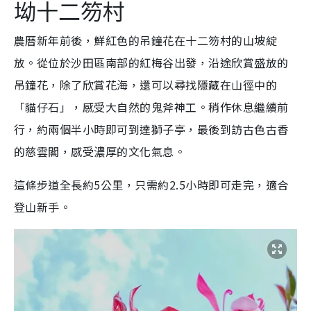
坳十二笏村
農曆新年前後，鮮紅色的吊鐘花在十二笏村的山坡綻
放。從位於沙田區南部的紅梅谷出發，沿途欣賞盛放的
吊鐘花，除了欣賞花海，還可以尋找隱藏在山徑中的
「貓仔石」，感受大自然的鬼斧神工。
稍作休息繼續前
行，約兩個半小時即可到達獅子亭，最後到訪古色古香
的慈雲閣，感受濃厚的文化氣息。
這條步道全長約5公里，只需約2.5小時即可走完，適合
登山新手。