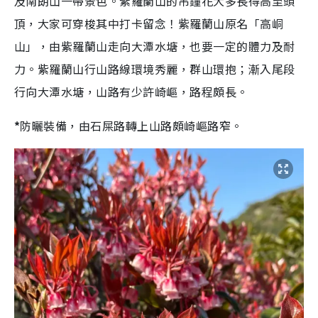
及南朗山一帶景色。紫羅蘭山的吊鐘花大多長得高至頭
頂，大家可穿梭其中打卡留念！
紫羅蘭山原名「高峒
山」，由紫羅蘭山走向大潭水塘，也要一定的體力及耐
力。紫羅蘭山行山路線環境秀麗，群山環抱；漸入尾段
行向大潭水塘，山路有少許崎嶇，路程頗長。
*
防曬裝備，由石屎路轉上山路頗崎嶇路窄。