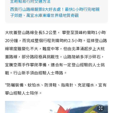
主輕鬆易行附交通方法
西貢行山路線靚景8大好去處！最快1小時行完啱親
子郊遊、萬宜水庫東壩世界級地質奇觀
大枕蓋登山路線全長5.2公里， 攀登至頂峰約需時1小時
20分鐘，而完成整個行程則需時約2.5小時。這條登山路
線坡度雖變化不大，難度中等，但由北潭涌起步上大枕
蓋路線，部分路段極具挑戰性，山路陡峭多浮沙碎石，
宜騰空兩手作攀爬準備，適合有一定登山經驗的人士挑
戰。行山新手須由經驗人士帶路。
*防曬裝備、蚊怕水、防滑鞋、指南針、充足糧水，宜有
攀山經驗人士陪伴。