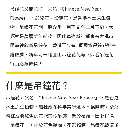
吊鐘花又開花啦！又名「Chinese New Year
Flower」、鈴兒花、燈籠花，是香港本土原生植
物。吊鐘花花期一般介乎一月下旬至二月下旬，大
概就是農曆新年前後，因此每逢新年都會有大批市
民前往欣賞吊鐘花！香港至少有5個觀賞吊鐘花好去
處推薦，新年時一睹漫山吊鐘花花海。即看吊鐘花
行山路線詳情！
什麼是吊鐘花？
吊鐘花，又名「Chinese New Year Flower」，是香港
本土原生植物，屬杜鵑花科半常綠灌木。盛開時，朵朵
粉紅或淡紅色的花冠形似吊鐘，懸於枝頭，因此得名
「吊鐘花」。由於花色艷麗，花形獨特，吊鐘花被賦予