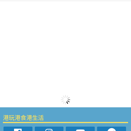
港玩港食港生活