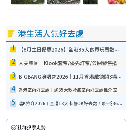
港生活人氣好去處
1
【8月生日優惠2026】全港85大食買玩著數攻略 自助餐/火鍋放題同行免費＋誠品/DONKI送現金券
2
人夫集團｜Klook套票/優先訂票/公開發售搶飛攻略！附票價.購票連結.場地座位表
3
BIGBANG演唱會2026｜11月香港啟德開3場！實名制VIP申請、優先購票攻略
4
香港室內好去處｜逾35大歎冷氣室內好去處推介 室內活動免費避雨無懼落雨
5
唱K推介2026︱全港13大卡啦OK好去處！最平$36起 日文K都有！(附地址+收費詳情)