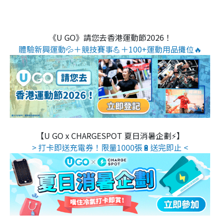
《U GO》請您去香港運動節2026！
體驗新興運動💦＋競技賽事💪＋100+運動用品攤位🔥
【U GO x CHARGESPOT 夏日消暑企劃⚡】
> 打卡即送充電券！限量1000張🔋送完即止 <