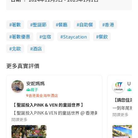
著數
聖誕節
餐廳
自助餐
香港
著數優惠
住宿
Staycation
餐飲
北歐
酒店
更多真實評價
安妮媽媽
U Lif
親子
深
香港黃金海岸酒店
【請您住深圳
【 聖誕投入PINK & VEN 的童話世界 】
一到年尾就想
【 聖誕投入PINK & VEN 的童話世界 @ 香港黃金海岸酒店 】 
閱讀更多
閱讀更多