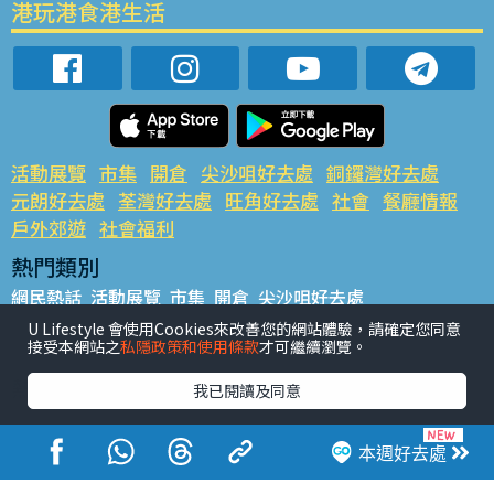
港玩港食港生活
活動展覽
市集
開倉
尖沙咀好去處
銅鑼灣好去處
元朗好去處
荃灣好去處
旺角好去處
社會
餐廳情報
戶外郊遊
社會福利
熱門類別
網民熱話
活動展覽
市集
開倉
尖沙咀好去處
銅鑼灣好去處
元朗好去處
荃灣好去處
旺角好去處
社會
U Lifestyle 會使用Cookies來改善您的網站體驗，請確定您同意
接受本網站之
私隱政策和使用條款
才可繼續瀏覽。
餐廳情報
戶外郊遊
熱門標籤
我已閱讀及同意
#UGO搵好去處
#人氣活動推介
#美食社群熱話
#親子玩樂好去處
#ULifestyle應用程式
#限時搶
本週好去處
#UJetso禮物放送
#ULifestyle商戶中心
#著數
#網絡熱話