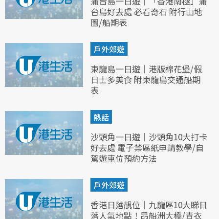
蒲台島一日遊｜「香港南極」蒲
台島好去處 必看奇石 附行山地
圖/船期表
戶外郊遊
東龍島一日遊｜港版棉花堡/假
日士多美食 附東龍島交通船期
表
熱話
沙頭角一日遊｜沙頭角10大打卡
好去處 電子禁區紙申請教學/自
駕遊車位預約方法
戶外郊遊
香港日落靚位｜九龍區10大睇日
落人氣地點！昂船洲大橋/青衣