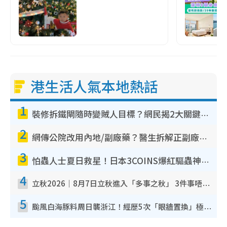
港生活人氣本地熱話
1
裝修拆鐵閘隨時變賊人目標？網民揭2大關鍵用途：裝新式等於白裝？附新舊鐵閘分別
2
網傳公院改用內地/副廠藥？醫生拆解正副廠分別 揭4類人換藥隨時出事
3
怕蟲人士夏日救星！日本3COINS爆紅驅蟲神器$45起 1招「全程免觸碰」輕鬆搞定小強
4
立秋2026｜8月7日立秋進入「多事之秋」 3件事唔做得！專家教6招開運 清枱頭／銀包納氣接好運
5
颱風白海豚料周日襲浙江！經歷5次「眼牆置換」極罕見 成登陸內地最長途颱風