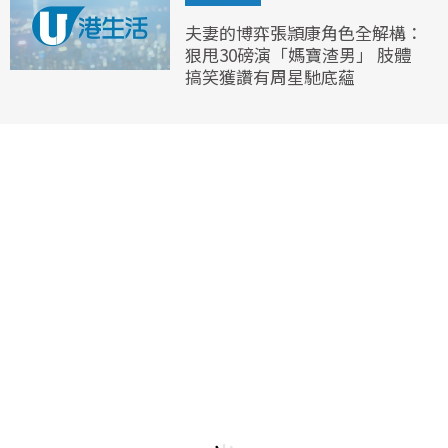
夫妻的博弈張頴康角色全解構：
狠甩30磅演「媽寶渣男」 肢體
搞笑獲讚有周星馳底蘊