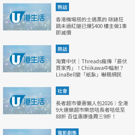
熱話
香港機場搭的士遇黑的 咪錶狂
跳未過紅隧已爆$400 樓主做1事
即減價
熱話
淘寶中伏｜Threads瘋傳「最伏
買家秀」！Chiikawa中輻射？
LinaBell變「紙紮」嚇親網民
社會
長者超市優惠懶人包2026︱全港
9大連鎖超市樂悠咭長者咭低至
88折 百佳惠康逢周三9折！
電影劇集