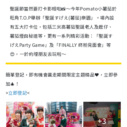
聖誕節當然要打卡影相啦📸～今年Pomato小薯茄於
旺角T.O.P舉辦「聖誕すげえ(薯茄)樂園」。場內設
有五大打卡位，包括三米高薯茄聖誕老人及鹿仔、
薯茄煙囪秘道等，更有一系列精彩活動：「聖誕す
げえParty Game」及「FINALLY 終粉見面會」等
😍，一於約埋朋友去玩啦～
簡單登記，即有機會贏走期間限定主題精品❤️，立即參
加🎄！
>
立即登記
<
+3