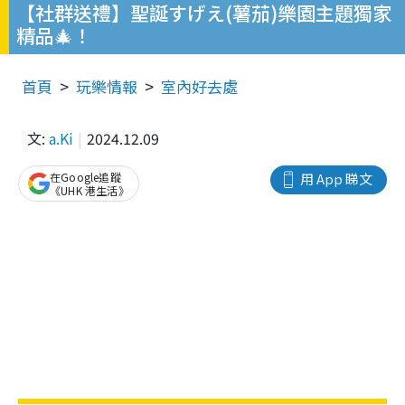
【社群送禮】聖誕すげえ(薯茄)樂園主題獨家
精品🎄！
首頁
玩樂情報
室內好去處
文:
a.Ki
2024.12.09
在Google追蹤
用 App 睇文
《UHK 港生活》