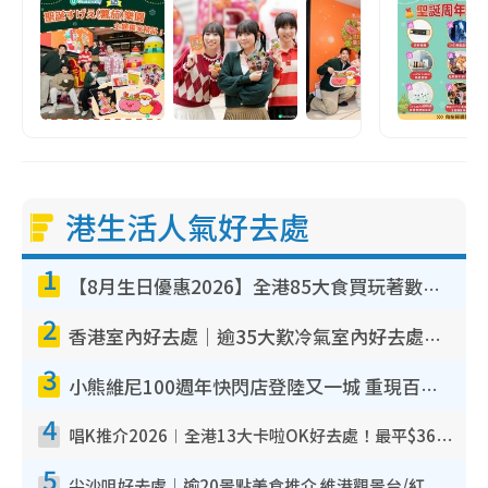
港生活人氣好去處
1
【8月生日優惠2026】全港85大食買玩著數攻略 自助餐/火鍋放題同行免費＋誠品/DONKI送現金券
2
香港室內好去處｜逾35大歎冷氣室內好去處推介 室內活動免費避雨無懼落雨
3
小熊維尼100週年快閃店登陸又一城 重現百畝森林經典場景／獨家限定盲盒登場／專屬DIY香水
4
唱K推介2026︱全港13大卡啦OK好去處！最平$36起 日文K都有！(附地址+收費詳情)
5