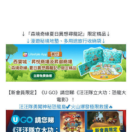
↓「森境奇緣夏日異想尋龍記」限定精品↓
↓漫遊秘境地墊、多用途旅行收納袋↓
【新會員限定】《U GO》請您睇《汪汪隊立大功：恐龍大
電影》！
汪汪隊勇闖神秘恐龍島🦖火山爆發極限救援🔥