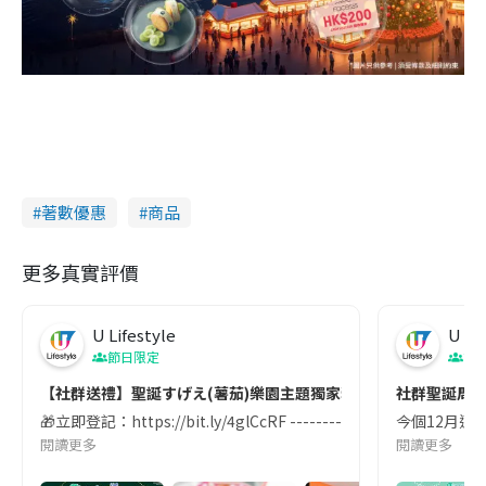
著數優惠
商品
更多真實評價
U Lifestyle
U Lif
節日限定
節
【社群送禮】聖誕すげえ(薯茄)樂園主題獨家精品🎄！
社群聖誕周年
🎁立即登記：https://bit.ly/4glCcRF -------- 聖
今個12月適逢
閱讀更多
閱讀更多