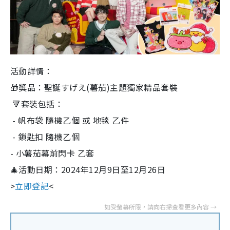
活動詳情：
🎁獎品：聖誕すげえ(薯茄)主題獨家精品套裝
🔻套裝包括：
- 帆布袋 隨機乙個 或 地毯 乙件
- 鎖匙扣 隨機乙個
- 小薯茄幕前閃卡 乙套
🎄活動日期：2024年12月9日至12月26日
>
立即登記
<