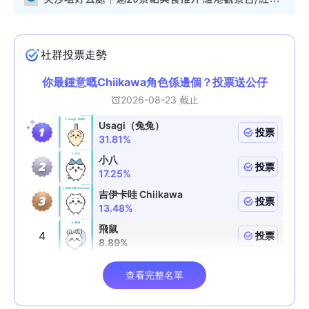
尖沙咀好去處｜逾20景點美食推介 維港觀景台/紅磚古蹟/九龍公園/室內遊樂場