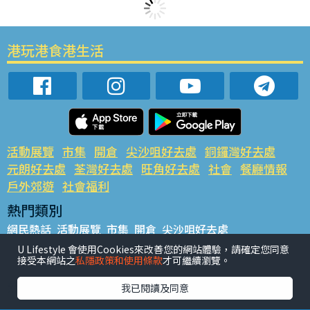
港玩港食港生活
活動展覽
市集
開倉
尖沙咀好去處
銅鑼灣好去處
元朗好去處
荃灣好去處
旺角好去處
社會
餐廳情報
戶外郊遊
社會福利
熱門類別
網民熱話
活動展覽
市集
開倉
尖沙咀好去處
銅鑼灣好去處
元朗好去處
荃灣好去處
旺角好去處
社會
U Lifestyle 會使用Cookies來改善您的網站體驗，請確定您同意
接受本網站之
私隱政策和使用條款
才可繼續瀏覽。
餐廳情報
戶外郊遊
熱門標籤
我已閱讀及同意
#UGO搵好去處
#人氣活動推介
#美食社群熱話