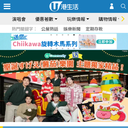
演唱會
優惠著數
玩樂情報
購物情報
熱門關鍵字：
公屋熱話
娛樂新聞
定期存款