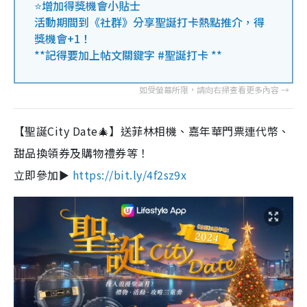
⭐增加得獎機會小貼士
活動期間到《社群》分享聖誕打卡熱點推介，得
獎機會+1！
**記得要加上帖文關鍵字 #聖誕打卡 **
【聖誕City Date🎄】送菲林相機、嘉年華門票連代幣、
甜品換領券及購物禮券等！
立即參加►
https://bit.ly/4f2sz9x