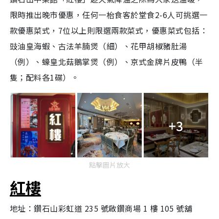
限時推出晚市優惠，任何一枱食客於堂食2-6人可挑選一
款優惠菜式，7位以上則限選兩款菜式，優惠菜式包括：
豉油皇海蝦、古法羊腩煲（細）、花甲胡椒豬肚湯
（例）、蠔皇北菇鵝掌煲（例）、京式金牌片皮鴨（半
隻；配料各1碟）。
+3
點擊圖片放大
紅樓
地址：鑽石山彩虹道 235 號啟鑽商場 1 樓 105 號舖