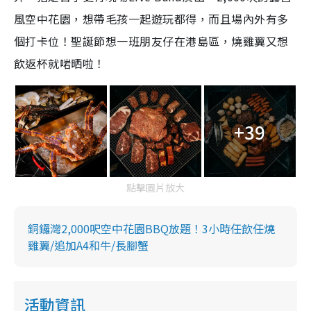
風空中花園，想帶毛孩一起遊玩都得，而且場內外有多
個打卡位！聖誕節想一班朋友仔在港島區，燒雞翼又想
飲返杯就啱晒啦！
+39
點擊圖片放大
銅鑼灣2,000呎空中花園BBQ放題！3小時任飲任燒
雞翼/追加A4和牛/長腳蟹
活動資訊