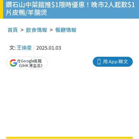
鑽石山中菜館推$1限時優惠！晚市2人起歎$1
片皮鴨/羊腩煲
首頁
飲食情報
餐廳情報
文:
王煥雯
2025.01.03
在Google追蹤
用 App 睇文
《UHK 港生活》