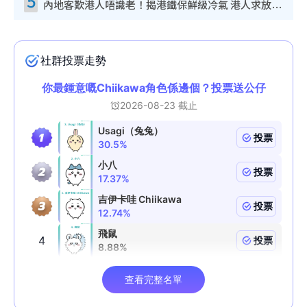
5
內地客歎港人唔識老！揭港鐵保鮮級冷氣 港人求放過：咪投訴