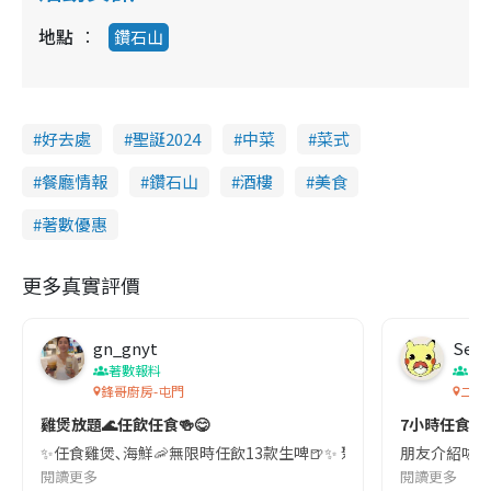
地點
鑽石山
好去處
聖誕2024
中菜
菜式
餐廳情報
鑽石山
酒樓
美食
著數優惠
更多真實評價
gn_gnyt
Seat
著數報料
香
鋒哥廚房-屯門
二鍋頭
雞煲放題🌊任飲任食🍻😋
7小時任食
✨任食雞煲､海鮮🦐無限時任飲13款生啤🍺✨ 聚會必去 屯門最正任食火
朋友介紹咗一間
閱讀更多
閱讀更多