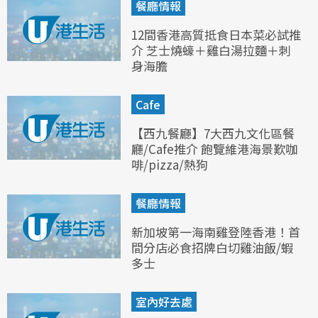
餐廳情報
12間香港高質抵食日本菜必試推
介 芝士燒蠔＋雞白湯拉麵＋刺
身海膽
Cafe
【西九餐廳】7大西九文化區餐
廳/Cafe推介 飽覽維港海景歎咖
啡/pizza/熱狗
餐廳情報
新加坡第一海南雞登陸香港！首
間分店必食招牌白切雞油飯/蝦
多士
室內好去處