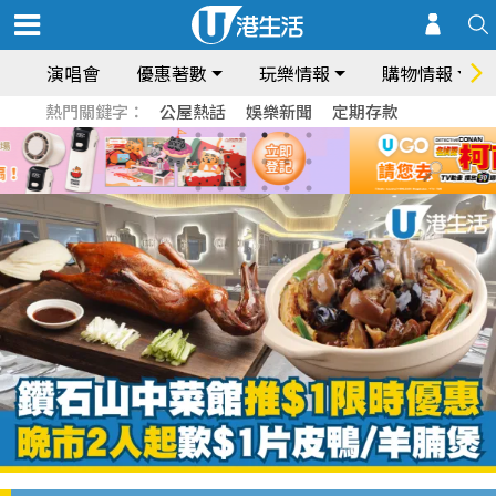
演唱會
優惠著數
玩樂情報
購物情報
熱門關鍵字：
公屋熱話
娛樂新聞
定期存款