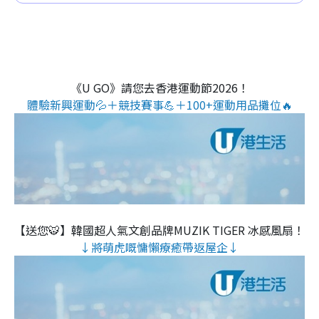
《U GO》請您去香港運動節2026！
體驗新興運動💦＋競技賽事💪＋100+運動用品攤位🔥
【送您🐯】韓國超人氣文創品牌MUZIK TIGER 冰感風扇！
↓將萌虎嘅慵懶療癒帶返屋企↓