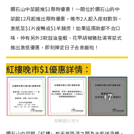
鑽石山中菜館推$1限時優惠！一間位於鑽石山的中
菜館12月起推出限時優惠，晚市2人起入座就歎到，
激抵至$1片皮鴨或$1羊腩煲！如果這兩款都不合口
味，仲有另外3款豉油皇蝦、花甲胡椒豬肚湯等菜式
推出激抵優惠，即刻揀定日子去食飯啦！
紅樓晚市$1優惠詳情：
+7
點擊圖片放大
鑽石山中菜館「紅樓」趁天氣降溫之際為大家送溫暖，