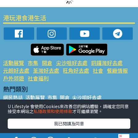
港玩港食港生活
活動展覽
市集
開倉
尖沙咀好去處
銅鑼灣好去處
元朗好去處
荃灣好去處
旺角好去處
社會
餐廳情報
戶外郊遊
社會福利
熱門類別
網民熱話
活動展覽
市集
開倉
尖沙咀好去處
銅鑼灣好去處
元朗好去處
荃灣好去處
旺角好去處
社會
U Lifestyle 會使用Cookies來改善您的網站體驗，請確定您同意
接受本網站之
私隱政策和使用條款
才可繼續瀏覽。
餐廳情報
戶外郊遊
熱門標籤
我已閱讀及同意
#UGO搵好去處
#人氣活動推介
#美食社群熱話