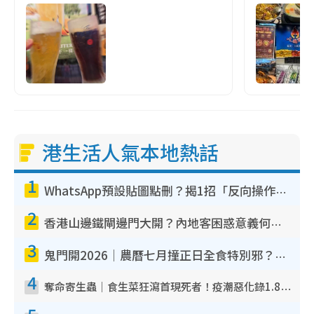
港生活人氣本地熱話
1
WhatsApp預設貼圖點刪？揭1招「反向操作」還原簡潔介面 附3步實測教學
2
香港山邊鐵閘邊門大開？內地客困惑意義何在！網民神回覆：呢種叫法理性防禦
3
鬼門開2026｜農曆七月撞正日全食特別邪？專家警告切忌做一事！揭4大禁忌+2招保平安
4
奪命寄生蟲｜食生菜狂瀉首現死者！疫潮惡化錄1.8萬宗病例 揭洗菜3大謬誤