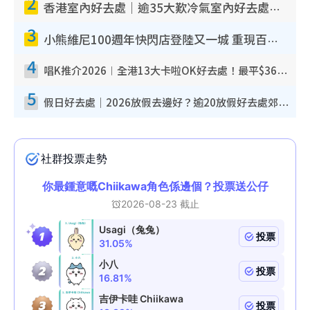
2
香港室內好去處｜逾35大歎冷氣室內好去處推介 室內活動免費避雨無懼落雨
3
小熊維尼100週年快閃店登陸又一城 重現百畝森林經典場景／獨家限定盲盒登場／專屬DIY香水
4
唱K推介2026︱全港13大卡啦OK好去處！最平$36起 日文K都有！(附地址+收費詳情)
5
假日好去處｜2026放假去邊好？逾20放假好去處郊外/秘景 休閒半日或一日遊