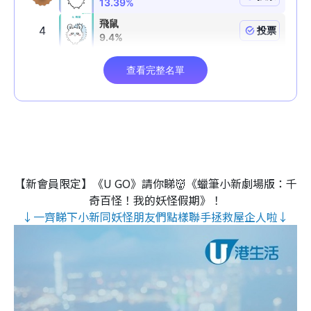
【新會員限定】《U GO》請你睇👹《蠟筆小新劇場版：千
奇百怪！我的妖怪假期》！
↓一齊睇下小新同妖怪朋友們點樣聯手拯救屋企人啦↓