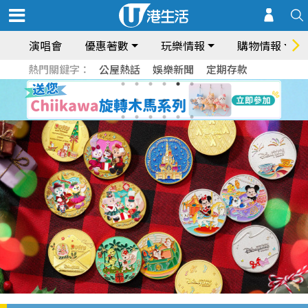
演唱會
優惠著數
玩樂情報
購物情報
熱門關鍵字：
公屋熱話
娛樂新聞
定期存款