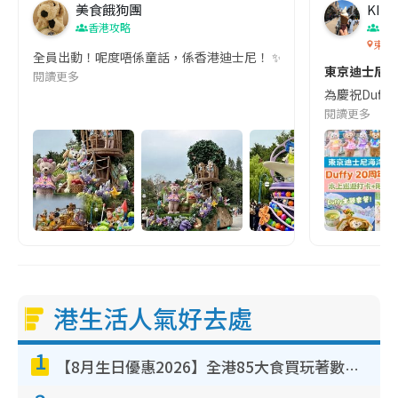
美食餓狗團
KIKI
香港攻略
東
東京
全員出動！呢度唔係童話，係香港迪士尼！ ✨夢幻時刻終於降臨！喺
東京迪士尼Du
閱讀更多
為慶祝Duffy
閱讀更多
港生活人氣好去處
1
【8月生日優惠2026】全港85大食買玩著數攻略 自助餐/火鍋放題同行免費＋誠品/DONKI送現金券