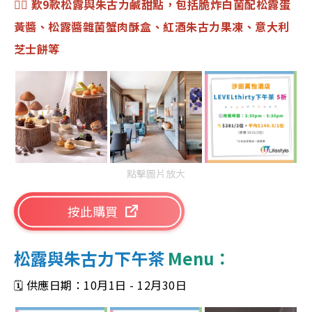
👉🏻 歎9款松露與朱古力鹹甜點，包括脆炸白菌配松露蛋
黃醬、松露醬雜菌蟹肉酥盒、紅酒朱古力果凍、意大利
芝士餅等
點擊圖片放大
按此購買
松露與朱古力下午茶
Menu：
🗓️ 供應日期：10月1日 - 12月30日