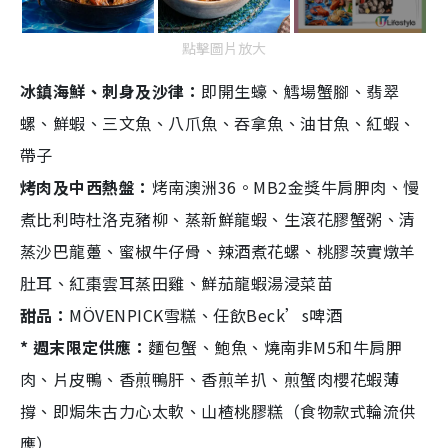
點擊圖片放大
冰鎮海鮮、刺身及沙律：
即開生蠔、鱈場蟹腳、翡翠
螺、鮮蝦、三文魚、八爪魚、吞拿魚、油甘魚、紅蝦、
帶子
烤肉及中西熱盤：
烤南澳洲36。MB2金獎牛肩胛肉、慢
煮比利時杜洛克豬柳、蒸新鮮龍蝦、生滾花膠蟹粥、清
蒸沙巴龍躉、蜜椒牛仔骨、辣酒煮花螺、桃膠茨實燉羊
肚耳、紅棗雲耳蒸田雞、鮮茄龍蝦湯浸菜苗
甜品：
MÖVENPICK雪糕、任飲Beck’s啤酒
* 週末限定供應：
麵包蟹、鮑魚、燒南非M5和牛肩胛
肉、片皮鴨、香煎鴨肝、香煎羊扒、煎蟹肉櫻花蝦薄
撐、即焗朱古力心太軟、山楂桃膠糕（食物款式輪流供
應）