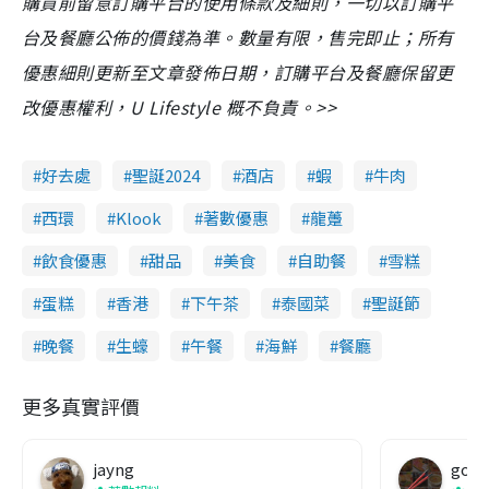
購買前留意訂購平台的使用條款及細則，一切以訂購平
台及餐廳公佈的價錢為準。數量有限，售完即止；所有
優惠細則更新至文章發佈日期，訂購平台及餐廳保留更
改優惠權利，U Lifestyle 概不負責。>>
好去處
聖誕2024
酒店
蝦
牛肉
西環
Klook
著數優惠
龍躉
飲食優惠
甜品
美食
自助餐
雪糕
蛋糕
香港
下午茶
泰國菜
聖誕節
晚餐
生蠔
午餐
海鮮
餐廳
更多真實評價
jayng
gou