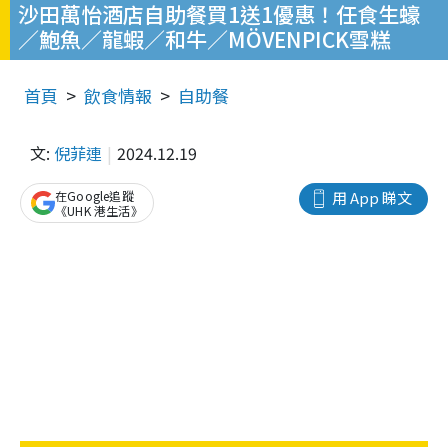
沙田萬怡酒店自助餐買1送1優惠！任食生蠔
／鮑魚／龍蝦／和牛／MÖVENPICK雪糕
首頁
飲食情報
自助餐
文:
倪菲連
2024.12.19
在Google追蹤
用 App 睇文
《UHK 港生活》