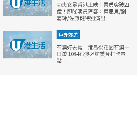
功夫女足香港上映｜票房突破21
億！即睇演員陣容：蔡思貝/劉
嘉玲/佐藤健特別演出
戶外郊遊
石澳好去處｜港島後花園石澳一
日遊 10個石澳必訪美食打卡景
點