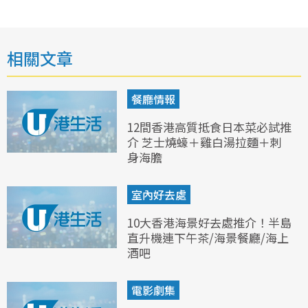
相關文章
餐廳情報
12間香港高質抵食日本菜必試推
介 芝士燒蠔＋雞白湯拉麵＋刺
身海膽
室內好去處
10大香港海景好去處推介！半島
直升機連下午茶/海景餐廳/海上
酒吧
電影劇集