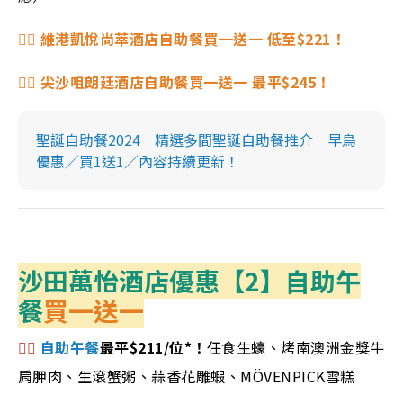
👉🏻 維港凱悅尚萃酒店自助餐買一送一 低至$221！
👉🏻 尖沙咀朗廷酒店自助餐買一送一 最平$245！
聖誕自助餐2024｜精選多間聖誕自助餐推介 早鳥
優惠／買1送1／內容持續更新！
沙田萬怡酒店優惠【2】自助午
餐
買一送一
👉🏻
自助午餐
最平$211/位*！
任食生蠔、烤南澳洲金獎牛
肩胛肉、生滾蟹粥、蒜香花雕蝦
、
MÖVENPICK雪糕