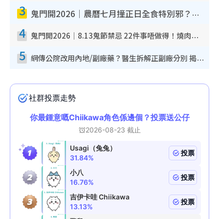
3
鬼門開2026｜農曆七月撞正日全食特別邪？專家警告切忌做一事！揭4大禁忌+2招保平安
4
鬼門開2026｜8.13鬼節禁忌 22件事唔做得！燒肉、刺身要少食？半夜勿吹口哨/打呢個電話
5
網傳公院改用內地/副廠藥？醫生拆解正副廠分別 揭4類人換藥隨時出事