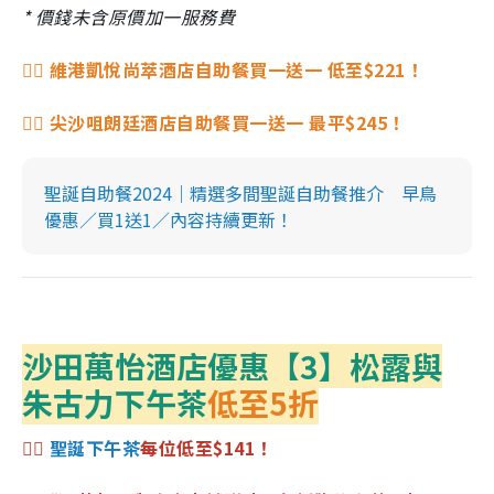
* 價錢未含原價加一服務費
👉🏻 維港凱悅尚萃酒店自助餐買一送一 低至$221！
👉🏻 尖沙咀朗廷酒店自助餐買一送一 最平$245！
聖誕自助餐2024｜精選多間聖誕自助餐推介 早鳥
優惠／買1送1／內容持續更新！
沙田萬怡酒店優惠【3】松露與
朱古力下午茶
低至
5折
👉🏻
聖誕下午茶
每位低至$141！