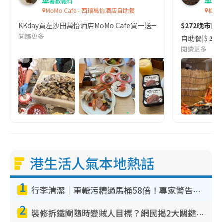
著數報料
香
MoMo Cafe - 西環萬怡酒店自助餐
柏麗
KKday買左沙田萬怡酒店MoMo Cafe買一送一假日lunch buf
$272晚市
閱讀更多
自助餐|$ 𝟐
閱讀更多
港生活人氣本地熱話
1
行李清潔｜車轆污糟過馬桶58倍！專家警告忌用酒精抹 教1招免污手除菌
2
裝修拆鐵閘隨時變賊人目標？網民揭2大關鍵用途：裝新式等於白裝？附新舊鐵閘分別