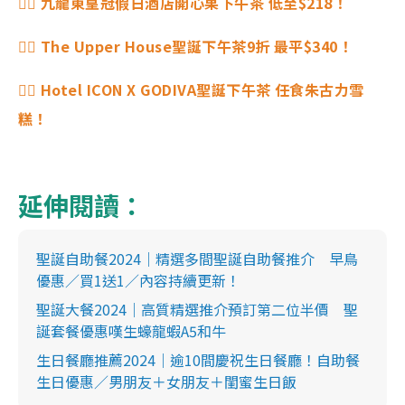
👉🏻 九龍東皇冠假日酒店開心果下午茶 低至$218！
👉🏻 The Upper House聖誕下午茶9折 最平$340！
👉🏻 Hotel ICON X GODIVA聖誕下午茶 任食朱古力雪
糕！
延伸閱讀：
聖誕自助餐2024｜精選多間聖誕自助餐推介 早鳥
優惠／買1送1／內容持續更新！
聖誕大餐2024｜高質精選推介預訂第二位半價 聖
誕套餐優惠嘆生蠔龍蝦A5和牛
生日餐廳推薦2024｜逾10間慶祝生日餐廳！自助餐
生日優惠／男朋友＋女朋友＋閨蜜生日飯