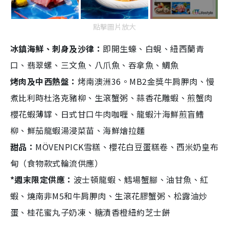
點擊圖片放大
冰鎮海鮮、刺身及沙律：
即開生蠔、白蜆、紐西蘭青
口、翡翠螺、三文魚、八爪魚、吞拿魚、鯛魚
烤肉及中西熱盤：
烤南澳洲36。MB2金獎牛肩胛肉、慢
煮比利時杜洛克豬柳、生滾蟹粥、蒜香花雕蝦、煎蟹肉
櫻花蝦薄罉、日式甘口牛肉咖喱、龍蝦汁海鮮煎盲鰽
柳、鮮茄龍蝦湯浸菜苗、海鮮燴拉麵
甜品：
MÖVENPICK雪糕、櫻花白豆蛋糕卷、西米奶皇布
甸（食物款式輪流供應）
*週末限定供應：
波士頓龍蝦、鱈場蟹腳、油甘魚、紅
蝦、燒南非M5和牛肩胛肉、生滾花膠蟹粥、松露油炒
蛋、桂花蜜丸子奶凍、糖漬香橙紐約芝士餅