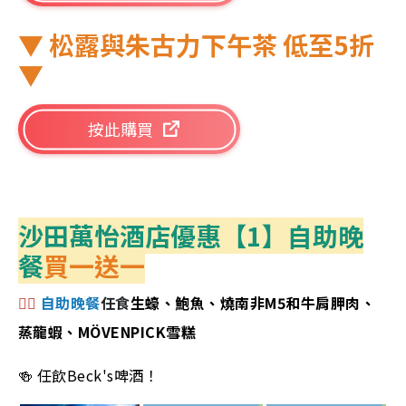
▼ 松露與朱古力下午茶 低至5折
▼
按此購買
沙田萬怡酒店優惠【1】自助晚
餐
買一送一
👉🏻
自助晚餐
任食
生蠔、鮑魚、燒南非M5和牛肩胛肉、
蒸龍蝦、MÖVENPICK雪糕
🍻 任飲Beck's啤酒！