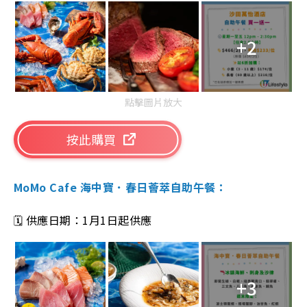
+2
點擊圖片放大
按此購買
MoMo Cafe 海中寶．春日薈萃自助午餐：
🗓️ 供應日期：1月1日起供應
+3