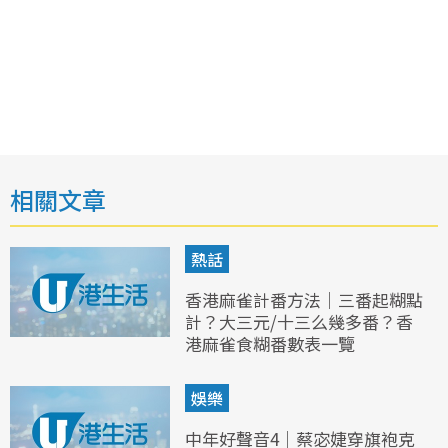
相關文章
熱話
香港麻雀計番方法｜三番起糊點
計？大三元/十三么幾多番？香
港麻雀食糊番數表一覽
娛樂
中年好聲音4｜蔡宓婕穿旗袍克