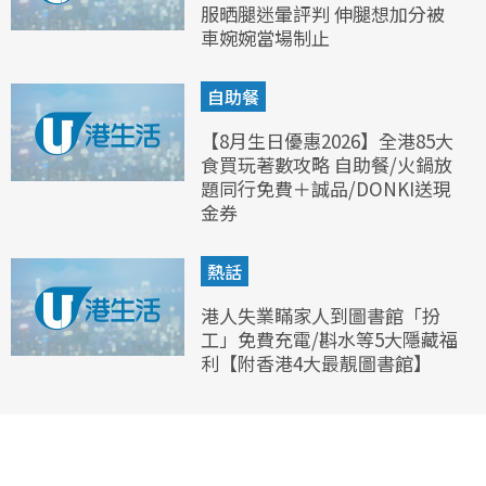
服晒腿迷暈評判 伸腿想加分被
車婉婉當場制止
自助餐
【8月生日優惠2026】全港85大
食買玩著數攻略 自助餐/火鍋放
題同行免費＋誠品/DONKI送現
金券
熱話
港人失業瞞家人到圖書館「扮
工」免費充電/斟水等5大隱藏福
利【附香港4大最靚圖書館】