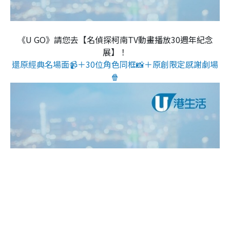
《U GO》請您去【名偵探柯南TV動畫播放30週年紀念
展】！
還原經典名場面📹＋30位角色同框📸＋原創限定感謝劇場
🍿