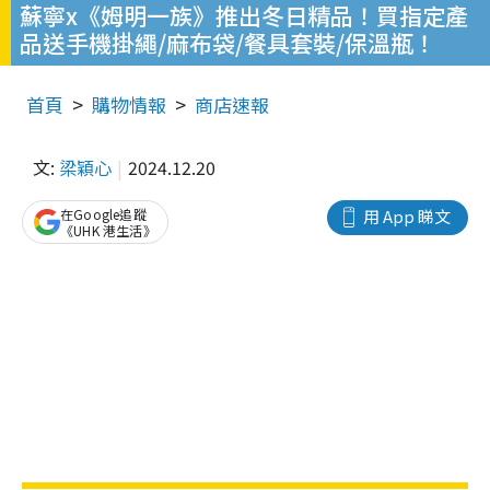
蘇寧x《姆明一族》推出冬日精品！買指定產
品送手機掛繩/麻布袋/餐具套裝/保溫瓶！
首頁
購物情報
商店速報
文:
梁穎心
2024.12.20
在Google追蹤
用 App 睇文
《UHK 港生活》