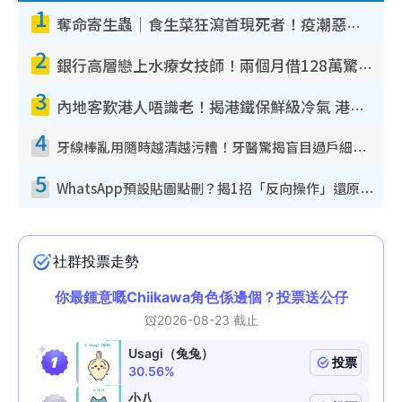
1
奪命寄生蟲｜食生菜狂瀉首現死者！疫潮惡化錄1.8萬宗病例 揭洗菜3大謬誤
2
銀行高層戀上水療女技師！兩個月借128萬驚覺「沉船」沉落火海 揭背後疑似邪教操控賣淫
3
內地客歎港人唔識老！揭港鐵保鮮級冷氣 港人求放過：咪投訴
4
牙線棒亂用隨時越清越污糟！牙醫驚揭盲目過戶細菌恐致蛀牙：呢種先係日常真保養
5
WhatsApp預設貼圖點刪？揭1招「反向操作」還原簡潔介面 附3步實測教學