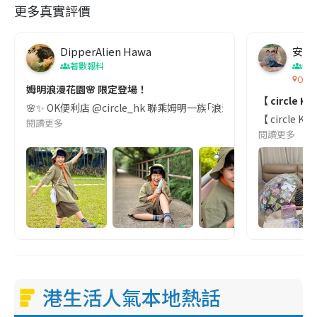
更多真實評價
DipperAlien Hawa
安妮
著數報料
親
OK
姆明浪漫花園🌸 限定登場！
【 circle 
🌸✨ OK便利店 @circle_hk 聯乘姆明一族｢浪漫花園｣8
【 circl
閱讀更多
閱讀更多
港生活人氣本地熱話