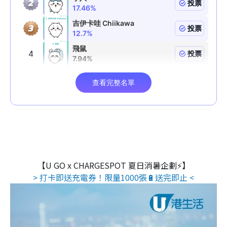
【U GO x CHARGESPOT 夏日消暑企劃⚡】
> 打卡即送充電券！限量1000張🔋送完即止 <