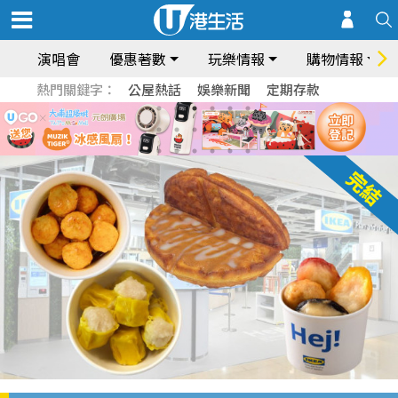
演唱會
優惠著數
玩樂情報
購物情報
熱門關鍵字：
公屋熱話
娛樂新聞
定期存款