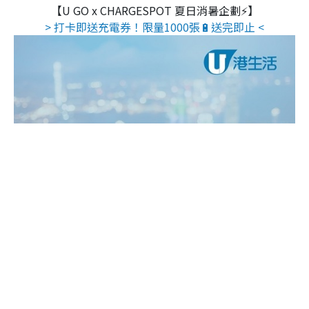
【U GO x CHARGESPOT 夏日消暑企劃⚡】
> 打卡即送充電券！限量1000張🔋送完即止 <