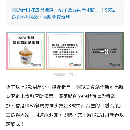
IKEA新口味滋陰潤燥「杞子金絲菊新地筒」！$6就
食到本月限定+龍眼桃膠新地
+8
點擊圖片放大
除了以上2款甜品外，臨近新年，IKEA美食站全新推出新
春限定小食和限時優惠，優惠期內$9.9就可嘆帶骨雞
扒，香港IKEA餐廳亦同步推出3款中西合璧的「融合菜」
主食與大家一同送龍迎蛇，即睇下文了解IKEA1月新春限
定菜式！