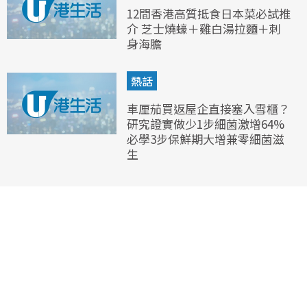
12間香港高質抵食日本菜必試推
介 芝士燒蠔＋雞白湯拉麵＋刺
身海膽
熱話
車厘茄買返屋企直接塞入雪櫃？
研究證實做少1步細菌激增64%
必學3步保鮮期大增兼零細菌滋
生