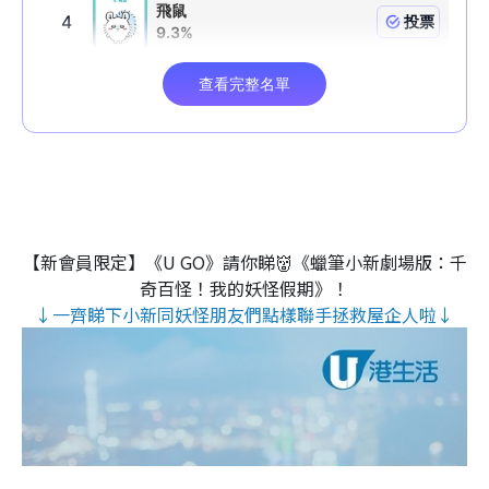
【新會員限定】《U GO》請你睇👹《蠟筆小新劇場版：千
奇百怪！我的妖怪假期》！
↓一齊睇下小新同妖怪朋友們點樣聯手拯救屋企人啦↓