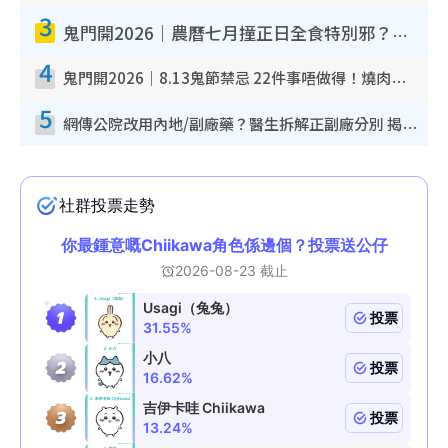
3
鬼門開2026｜農曆七月撞正日全食特別邪？專家警告切忌做一事！揭4大禁忌+2招保平安
4
鬼門開2026｜8.13鬼節禁忌 22件事唔做得！燒肉、刺身要少食？半夜勿吹口哨/打呢個電話
5
網傳公院改用內地/副廠藥？醫生拆解正副廠分別 揭4類人換藥隨時出事