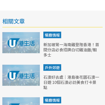
相關文章
餐廳情報
新加坡第一海南雞登陸香港！首
間分店必食招牌白切雞油飯/蝦
多士
戶外郊遊
石澳好去處｜港島後花園石澳一
日遊 10個石澳必訪美食打卡景
點
餐廳情報