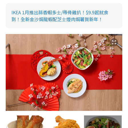
IKEA 1月推出蒜香蝦多士/帶骨雞扒！$9.9起就食
到！全新金沙焗龍蝦配芝士煙肉焗薯賀新年！