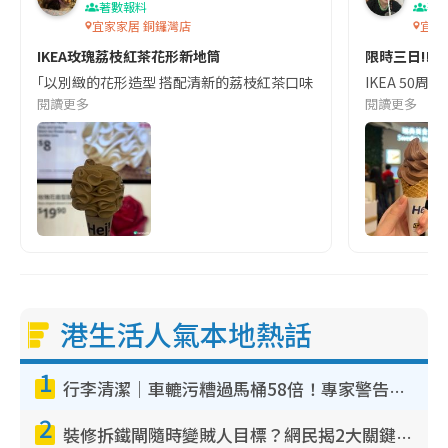
著數報料
著
宜家家居 銅鑼灣店
宜家
IKEA玫瑰荔枝紅茶花形新地筒
限時三日‼️I
｢以別緻的花形造型 搭配清新的荔枝紅茶口味 帶來甜而不膩的味覺享受
IKEA 50周
閱讀更多
閱讀更多
港生活人氣本地熱話
1
行李清潔｜車轆污糟過馬桶58倍！專家警告忌用酒精抹 教1招免污手除菌
2
裝修拆鐵閘隨時變賊人目標？網民揭2大關鍵用途：裝新式等於白裝？附新舊鐵閘分別