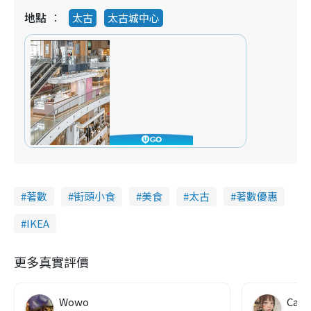
地點
太古
太古城中心
著數
街頭小食
美食
太古
著數優惠
IKEA
更多真實評價
Wowo
Can