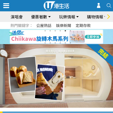
演唱會
優惠著數
玩樂情報
購物情報
熱門關鍵字：
公屋熱話
娛樂新聞
定期存款