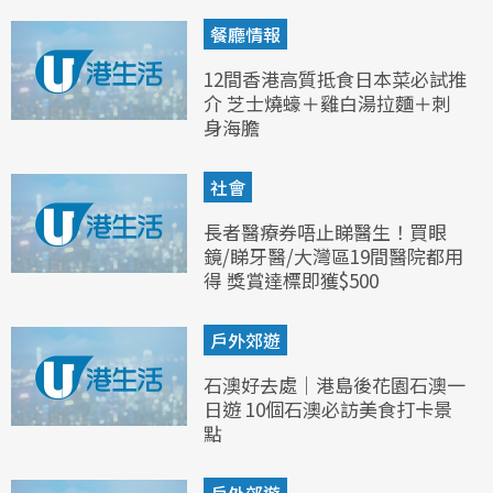
餐廳情報
12間香港高質抵食日本菜必試推
介 芝士燒蠔＋雞白湯拉麵＋刺
身海膽
社會
長者醫療券唔止睇醫生！買眼
鏡/睇牙醫/大灣區19間醫院都用
得 獎賞達標即獲$500
戶外郊遊
石澳好去處｜港島後花園石澳一
日遊 10個石澳必訪美食打卡景
點