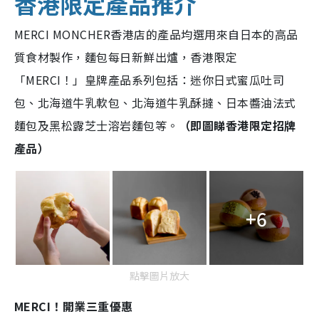
香港限定產品推介
MERCI MONCHER香港店的產品均選⽤來⾃⽇本的⾼品
質食材製作，麵包每日新鮮出爐，香港限定
「MERCI！」皇牌產品系列包括：迷你⽇式蜜瓜吐司
包、北海道⽜乳軟包、北海道⽜乳酥撻、⽇本醬油法式
麵包及⿊松露芝⼠溶岩麵包等。
（即圖睇香港限定招牌
產品）
+6
點擊圖片放大
MERCI！開業三重優惠