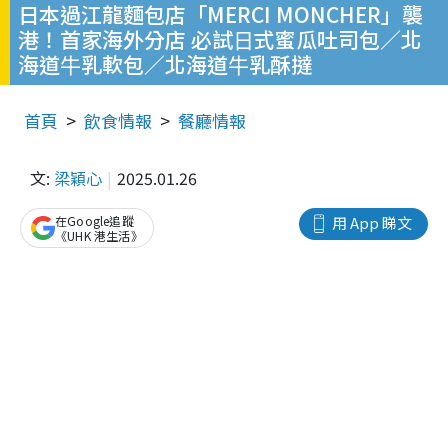
日本過江龍麵包店「MERCI MONCHER」襲
港！首家海外分店 必試⽇式蜜瓜吐司包／北
海道⽜乳軟包／北海道⽜乳酥撻
首頁
飲食情報
餐廳情報
文:
梁穎心
2025.01.26
在Google追蹤
用 App 睇文
《UHK 港生活》