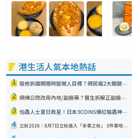
港生活人氣本地熱話
1
裝修拆鐵閘隨時變賊人目標？網民揭2大關鍵用途：裝新式等於白裝？附新舊鐵閘分別
2
網傳公院改用內地/副廠藥？醫生拆解正副廠分別 揭4類人換藥隨時出事
3
怕蟲人士夏日救星！日本3COINS爆紅驅蟲神器$45起 1招「全程免觸碰」輕鬆搞定小強
4
立秋2026｜8月7日立秋進入「多事之秋」 3件事唔做得！專家教6招開運 清枱頭／銀包納氣接好運
5