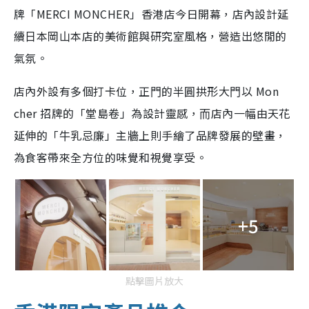
牌「MERCI MONCHER」香港店今日開幕，店內設計延
續⽇本岡⼭本店的美術館與研究室風格，營造出悠閒的
氣氛。
店內外設有多個打卡位，正⾨的半圓拱形⼤⾨以 Mon
cher 招牌的「堂島卷」為設計靈感，⽽店內⼀幅由天花
延伸的「⽜乳忌廉」主牆上則⼿繪了品牌發展的壁畫，
為食客帶來全⽅位的味覺和視覺享受。
+5
點擊圖片放大