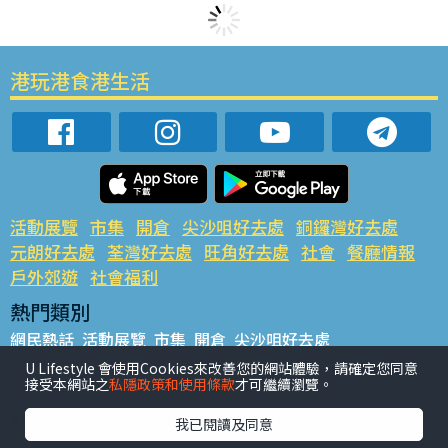
港玩港食港生活
活動展覽
市集
開倉
尖沙咀好去處
銅鑼灣好去處
元朗好去處
荃灣好去處
旺角好去處
社會
餐廳情報
戶外郊遊
社會福利
熱門類別
網民熱話
活動展覽
市集
開倉
尖沙咀好去處
銅鑼灣好去處
元朗好去處
荃灣好去處
旺角好去處
社會
U Lifestyle 會使用Cookies來改善您的網站體驗，請確定您同意
接受本網站之
私隱政策和使用條款
才可繼續瀏覽。
餐廳情報
戶外郊遊
熱門標籤
我已閱讀及同意