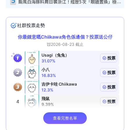
颱風白海豚料周日襲浙江！經歷5次「眼牆置換」極罕見 成登陸內地最長途颱風