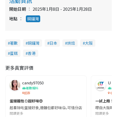
活動資訊
開始日期
2025年1月8日 - 2025年1月28日
地點
銅鑼灣
著數
銅鑼灣
日本
烘焙
大阪
蛋糕
香港
更多真實評價
candy97050
U Lif
著數報料
香
超群
屯門
蛋撻麵包🍞超好味😍
一試上癮！
超羣除咗蛋撻好食,連麵包都好味🤤｡可惜分店唔多,經過中環見到新嘢又有
嚟自大阪嘅人
閱讀更多
閱讀更多