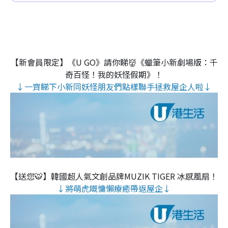
【新會員限定】《U GO》請你睇👹《蠟筆小新劇場版：千
奇百怪！我的妖怪假期》！
↓一齊睇下小新同妖怪朋友們點樣聯手拯救屋企人啦↓
【送您🐯】韓國超人氣文創品牌MUZIK TIGER 冰感風扇！
↓將萌虎嘅慵懶療癒帶返屋企↓