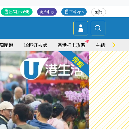
社群打卡攻略
商戶中心
下載 App
繁
简
周圍遊
18區好去處
香港打卡攻略
主題特集