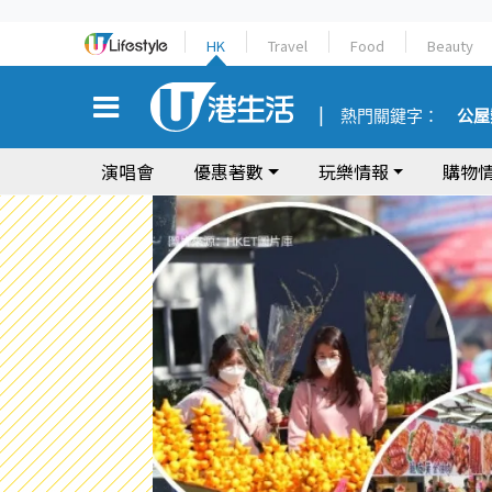
HK
Travel
Food
Beauty
熱門關鍵字：
公屋
演唱會
優惠著數
玩樂情報
購物