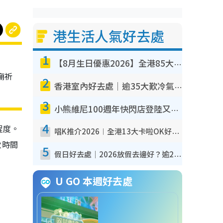
港生活人氣好去處
1
日
【8月生日優惠2026】全港85大食買玩著數攻略 自助餐/火鍋放題同行免費＋誠品/DONKI送現金券
廟祈
2
香港室內好去處｜逾35大歎冷氣室內好去處推介 室內活動免費避雨無懼落雨
3
小熊維尼100週年快閃店登陸又一城 重現百畝森林經典場景／獨家限定盲盒登場／專屬DIY香水
4
程度。
唱K推介2026︱全港13大卡啦OK好去處！最平$36起 日文K都有！(附地址+收費詳情)
放時間
5
假日好去處｜2026放假去邊好？逾20放假好去處郊外/秘景 休閒半日或一日遊
U GO 本週好去處