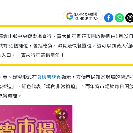
在Google追蹤
《UHK 港生活》
在慈雲山邨中央遊樂場舉行，黃大仙年宵花市開放時間由1月23
，共有51個攤位，包括乾貨、濕貨及快餐攤位，還可以到黃大仙
的入口，一齊來行年宵過新年！
、黃、綠燈形式在
食環署網頁
顯示，方便市民知悉現場的擠迫
為擠迫」、紅色代表「場內非常擠迫」。而年宵市場於每日開
充裕時間。