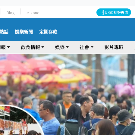
Blog
e-zone
U GO搵好去處
熱話
娛樂新聞
定期存款
情報
飲食情報
娛樂
社會
影片專區