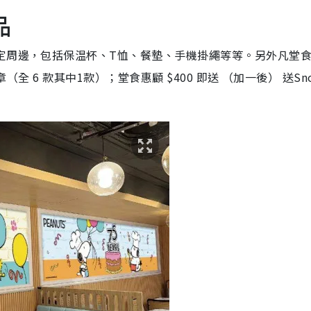
品
定周邊，包括保温杯、T恤、餐墊、手機掛繩等等。另外凡堂
（全 6 款其中1款）；堂食惠顧 $400 即送 （加一後） 送Sno