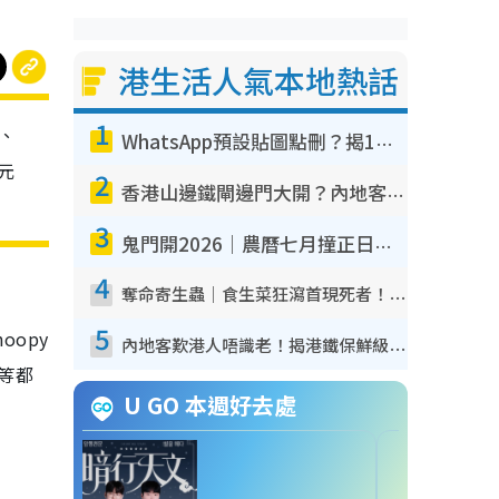
港生活人氣本地熱話
1
食、
WhatsApp預設貼圖點刪？揭1招「反向操作」還原簡潔介面 附3步實測教學
s元
2
香港山邊鐵閘邊門大開？內地客困惑意義何在！網民神回覆：呢種叫法理性防禦
3
鬼門開2026｜農曆七月撞正日全食特別邪？專家警告切忌做一事！揭4大禁忌+2招保平安
4
奪命寄生蟲｜食生菜狂瀉首現死者！疫潮惡化錄1.8萬宗病例 揭洗菜3大謬誤
5
oopy
內地客歎港人唔識老！揭港鐵保鮮級冷氣 港人求放過：咪投訴
等等都
U GO 本週好去處