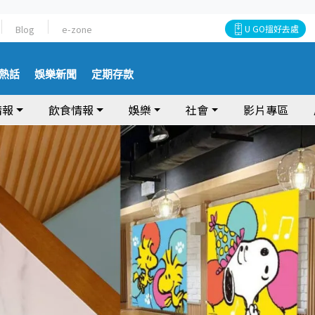
Blog
e-zone
U GO搵好去處
熱話
娛樂新聞
定期存款
情報
飲食情報
娛樂
社會
影片專區