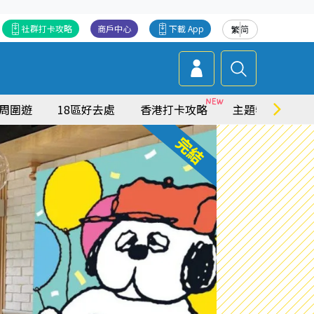
社群打卡攻略
商戶中心
下載 App
繁
简
周圍遊
18區好去處
香港打卡攻略
主題特集