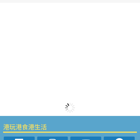
港玩港食港生活