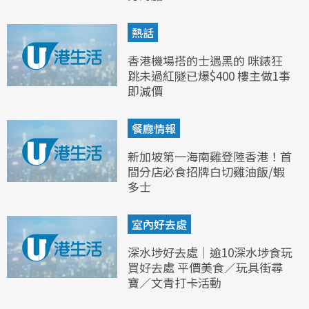
熱話
香港機場搭的士遇黑的 咪錶狂
跳未過紅隧已爆$400 樓主做1事
即減價
餐廳情報
新加坡第一海南雞登陸香港！首
間分店必食招牌白切雞油飯/蝦
多士
室內好去處
深水埗好去處｜逾10深水埗食玩
買好去處 平價美食／玩具街尋
寶／文青打卡活動