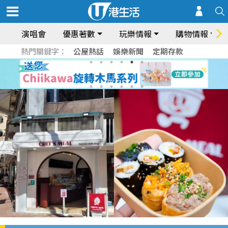
演唱會
優惠著數
玩樂情報
購物情報
熱門關鍵字：
公屋熱話
娛樂新聞
定期存款