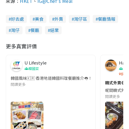
來源：
HKET
、
IG@Chef's Meal
好去處
美食
外賣
灣仔區
餐廳情報
灣仔
餐廳
結業
更多真實評價
U Lifestyle
Happ
韓國菜
香
銅鑼
韓國風味🇰🇷 香港地道韓國料理餐廳推介👅！ 2023年有唔少
韓式外賣😋
閱讀更多
呢間韓式外賣店
閱讀更多