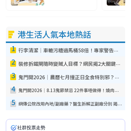
港生活人氣本地熱話
1
行李清潔｜車轆污糟過馬桶58倍！專家警告忌用酒精抹 教1招免污手除菌
2
裝修拆鐵閘隨時變賊人目標？網民揭2大關鍵用途：裝新式等於白裝？附新舊鐵閘分別
3
鬼門開2026｜農曆七月撞正日全食特別邪？專家警告切忌做一事！揭4大禁忌+2招保平安
4
鬼門開2026｜8.13鬼節禁忌 22件事唔做得！燒肉、刺身要少食？半夜勿吹口哨/打呢個電話
5
網傳公院改用內地/副廠藥？醫生拆解正副廠分別 揭4類人換藥隨時出事