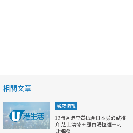
相關文章
餐廳情報
12間香港高質抵食日本菜必試推
介 芝士燒蠔＋雞白湯拉麵＋刺
身海膽