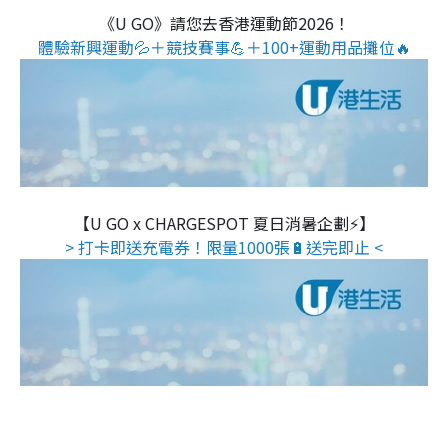
《U GO》請您去香港運動節2026！
體驗新興運動💦＋競技賽事💪＋100+運動用品攤位🔥
【U GO x CHARGESPOT 夏日消暑企劃⚡】
> 打卡即送充電券！限量1000張🔋送完即止 <