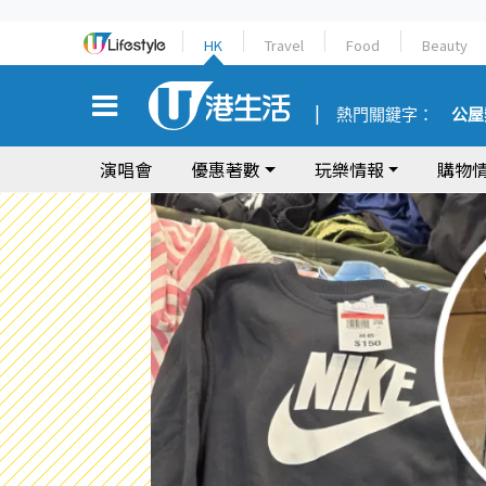
HK
Travel
Food
Beauty
熱門關鍵字：
公屋
演唱會
優惠著數
玩樂情報
購物