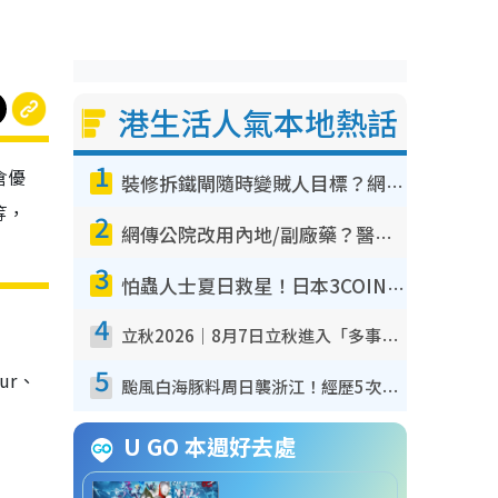
港生活人氣本地熱話
1
倉優
裝修拆鐵閘隨時變賊人目標？網民揭2大關鍵用途：裝新式等於白裝？附新舊鐵閘分別
等，
2
網傳公院改用內地/副廠藥？醫生拆解正副廠分別 揭4類人換藥隨時出事
3
怕蟲人士夏日救星！日本3COINS爆紅驅蟲神器$45起 1招「全程免觸碰」輕鬆搞定小強
4
立秋2026｜8月7日立秋進入「多事之秋」 3件事唔做得！專家教6招開運 清枱頭／銀包納氣接好運
5
ur、
颱風白海豚料周日襲浙江！經歷5次「眼牆置換」極罕見 成登陸內地最長途颱風
U GO 本週好去處