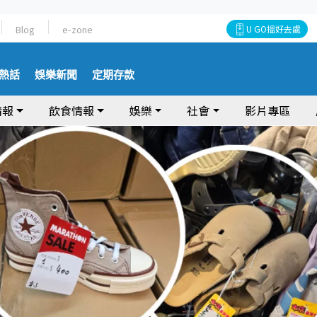
Blog
e-zone
U GO搵好去處
熱話
娛樂新聞
定期存款
情報
飲食情報
娛樂
社會
影片專區