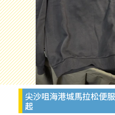
尖沙咀海港城馬拉松便服及運
起