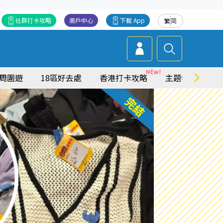
社群打卡攻略
商戶中心
下載 App
繁
简
周圍遊
18區好去處
香港打卡攻略
主題特集