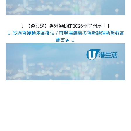
↓ 【免費送】香港運動節2026電子門票！↓
↓ 設過百運動用品攤位 / 可現場體驗多項新穎運動及觀賞
賽事🔥 ↓