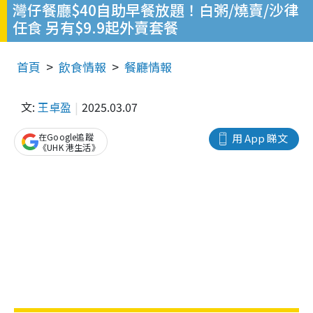
灣仔餐廳$40自助早餐放題！白粥/燒賣/沙律
任食 另有$9.9起外賣套餐
首頁
飲食情報
餐廳情報
文:
王卓盈
2025.03.07
在Google追蹤
用 App 睇文
《UHK 港生活》