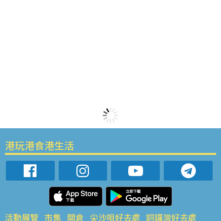
港玩港食港生活
活動展覽
市集
開倉
尖沙咀好去處
銅鑼灣好去處