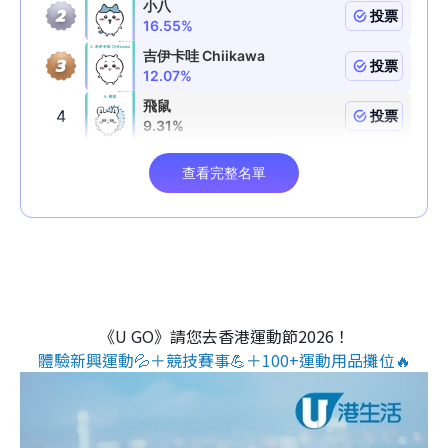
《U GO》請您去香港運動節2026！
體驗新興運動💦＋競技賽事💪＋100+運動用品攤位🔥