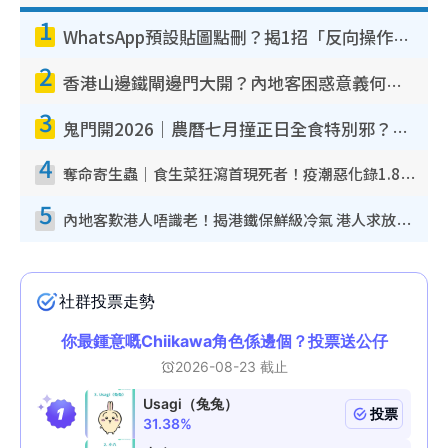
1
WhatsApp預設貼圖點刪？揭1招「反向操作」還原簡潔介面 附3步實測教學
2
香港山邊鐵閘邊門大開？內地客困惑意義何在！網民神回覆：呢種叫法理性防禦
3
鬼門開2026｜農曆七月撞正日全食特別邪？專家警告切忌做一事！揭4大禁忌+2招保平安
4
奪命寄生蟲｜食生菜狂瀉首現死者！疫潮惡化錄1.8萬宗病例 揭洗菜3大謬誤
5
內地客歎港人唔識老！揭港鐵保鮮級冷氣 港人求放過：咪投訴