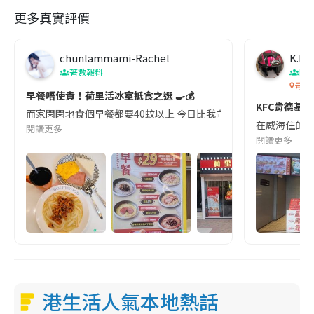
更多真實評價
chunlammami-Rachel
K.L
著數報料
Bur
青島
早餐唔使貴！荷里活冰室抵食之選 🍳💰
KFC肯德基
而家閑閑地食個早餐都要40蚊以上 今日比我向荷里活冰室發現到唔洗30
在威海住的酒
閱讀更多
閱讀更多
港生活人氣本地熱話