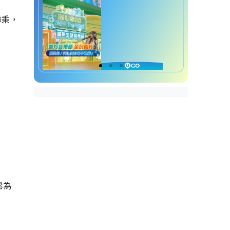
 聯乘，
鬆為