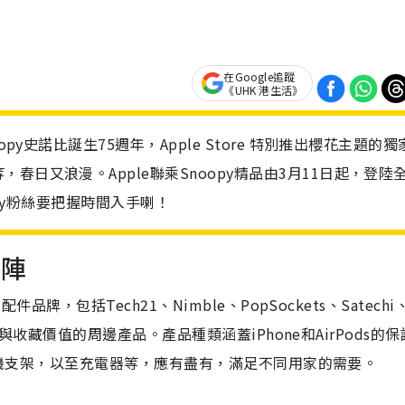
在Google追蹤
《UHK 港生活》
py史諾比誕生75週年，Apple Store 特別推出櫻花主題的獨
日又浪漫。Apple聯乘Snoopy精品由3月11日起，登陸
oopy粉絲要把握時間入手喇！
列陣
品牌，包括Tech21、Nimble、PopSockets、Satechi
用性與收藏價值的周邊產品。產品種類涵蓋iPhone和AirPods的
fe手機支架，以至充電器等，應有盡有，滿足不同用家的需要。