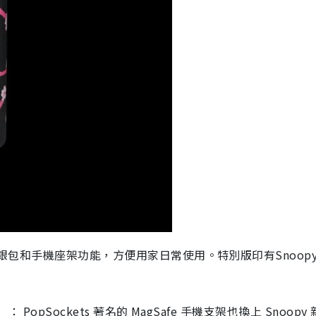
架結合了銀包和手機座架功能，方便用家日常使用。特別版印有Snoop
）： PopSockets 著名的 MagSafe 手機支架也換上 Snoopy