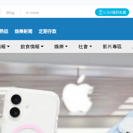
Blog
e-zone
U GO搵好去處
熱話
娛樂新聞
定期存款
情報
飲食情報
娛樂
社會
影片專區