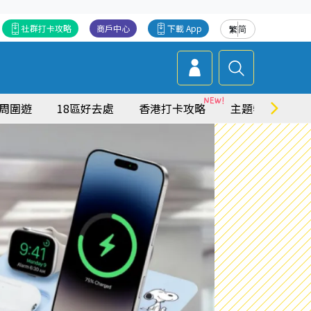
社群打卡攻略
商戶中心
下載 App
繁
简
周圍遊
18區好去處
香港打卡攻略
主題特集