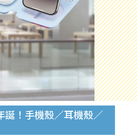
5週年誕！手機殼／耳機殼／