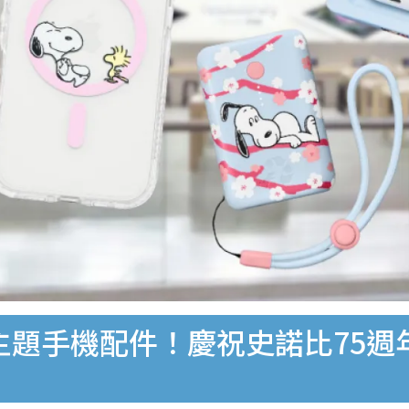
y櫻花主題手機配件！慶祝史諾比7