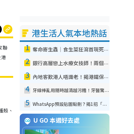
港生活人氣本地熱話
1
家聯
奪命寄生蟲｜食生菜狂瀉首現死者！疫潮惡化錄1.8萬宗病例 揭洗菜3大謬誤
全港
2
銀行高層戀上水療女技師！兩個月借128萬驚覺「沉船」沉落火海 揭背後疑似邪教操控賣淫
3
內地客歎港人唔識老！揭港鐵保鮮級冷氣 港人求放過：咪投訴
4
牙線棒亂用隨時越清越污糟！牙醫驚揭盲目過戶細菌恐致蛀牙：呢種先係日常真保養
5
、
WhatsApp預設貼圖點刪？揭1招「反向操作」還原簡潔介面 附3步實測教學
保護殼、
U GO 本週好去處