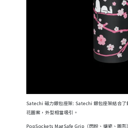
Satechi 磁力銀包座架: Satechi 銀包座
花圖案，外型相當吸引。
PopSockets MagSafe Grip（閃粉、搪瓷、圖形