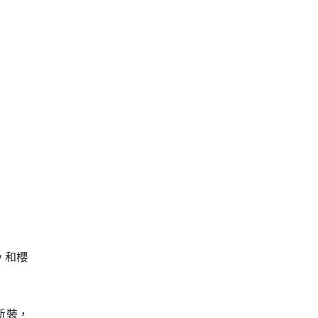
y 和櫻
 新裝，