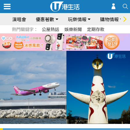
演唱會
優惠著數
玩樂情報
購物情報
熱門關鍵字：
公屋熱話
娛樂新聞
定期存款