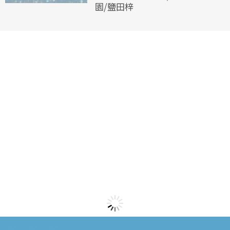
園/鹽田梓