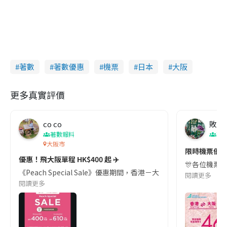
著數
著數優惠
機票
日本
大阪
更多真實評價
co co
敗家
著數報料
著
大阪市
限時機票優惠
優惠！飛大阪單程 HK$400 起 ✈️
🎊各位機票優
《Peach Special Sale》優惠期間，香港－大阪(關西) 航
閱讀更多
閱讀更多