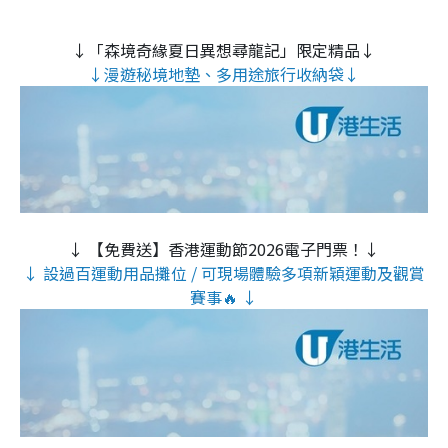
↓「森境奇緣夏日異想尋龍記」限定精品↓
↓漫遊秘境地墊、多用途旅行收納袋↓
↓ 【免費送】香港運動節2026電子門票！↓
↓ 設過百運動用品攤位 / 可現場體驗多項新穎運動及觀賞
賽事🔥 ↓