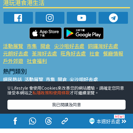
港玩港食港生活
活動展覽
市集
開倉
尖沙咀好去處
銅鑼灣好去處
元朗好去處
荃灣好去處
旺角好去處
社會
餐廳情報
戶外郊遊
社會福利
熱門類別
網民熱話
活動展覽
市集
開倉
尖沙咀好去處
銅鑼灣好去處
元朗好去處
荃灣好去處
旺角好去處
社會
U Lifestyle 會使用Cookies來改善您的網站體驗，請確定您同意
接受本網站之
私隱政策和使用條款
才可繼續瀏覽。
餐廳情報
戶外郊遊
熱門標籤
我已閱讀及同意
#UGO搵好去處
#人氣活動推介
#美食社群熱話
#親子玩樂好去處
#ULifestyle應用程式
#限時搶
本週好去處
#UJetso禮物放送
#ULifestyle商戶中心
#著數
#網絡熱話