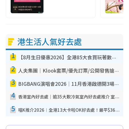
港生活人氣好去處
1
【8月生日優惠2026】全港85大食買玩著數攻略 自助餐/火鍋放題同行免費＋誠品/DONKI送現金券
2
人夫集團｜Klook套票/優先訂票/公開發售搶飛攻略！附票價.購票連結.場地座位表
3
BIGBANG演唱會2026｜11月香港啟德開3場！實名制VIP申請、優先購票攻略
4
香港室內好去處｜逾35大歎冷氣室內好去處推介 室內活動免費避雨無懼落雨
5
唱K推介2026︱全港13大卡啦OK好去處！最平$36起 日文K都有！(附地址+收費詳情)