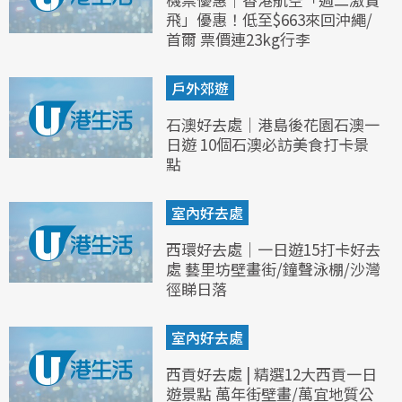
飛」優惠！低至$663來回沖繩/
首爾 票價連23kg行李
戶外郊遊
石澳好去處｜港島後花園石澳一
日遊 10個石澳必訪美食打卡景
點
室內好去處
西環好去處｜一日遊15打卡好去
處 藝里坊壁畫街/鐘聲泳棚/沙灣
徑睇日落
室內好去處
西貢好去處 | 精選12大西貢一日
遊景點 萬年街壁畫/萬宜地質公