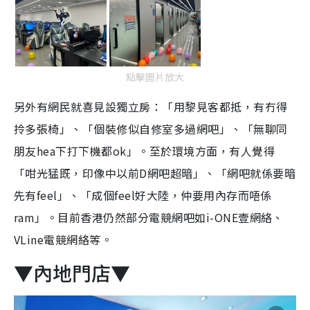
點擊圖片放大
另外有網民就喜見設獨立房：「用黎見客都抵，有冇得
拎多張椅」、「個裝修似自修室多過網吧」、「無聊同
朋友hea下打下機都ok」。至於環境方面，有人覺得
「咁光猛既，印像中以前D網吧超暗」、「網吧就係要暗
先有feel」、「成個feel好大陸，仲要用內存而唔係
ram」。目前香港仍然部分電競網吧如i-ONE壹網絡、
VLine電競網絡等。
▼內地門店▼