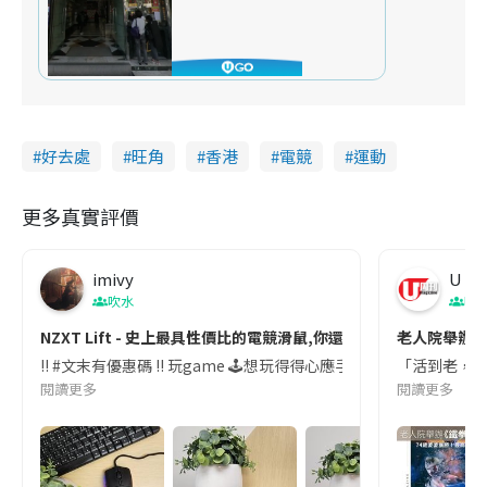
好去處
旺角
香港
電競
運動
更多真實評價
imivy
U Ma
吹水
吹
NZXT Lift - 史上最具性價比的電競滑鼠,你還在猶豫什麼？
老人院舉辦《
‼️ #文末有優惠碼 ‼️ 玩game 🕹想玩得得心應手， 最近我轉用左NZXT L
「活到老，玩
閱讀更多
閱讀更多