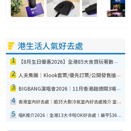
港生活人氣好去處
1
【8月生日優惠2026】全港85大食買玩著數攻略 自助餐/火鍋放題同行免費＋誠品/DONKI送現金券
2
人夫集團｜Klook套票/優先訂票/公開發售搶飛攻略！附票價.購票連結.場地座位表
3
BIGBANG演唱會2026｜11月香港啟德開3場！實名制VIP申請、優先購票攻略
4
香港室內好去處｜逾35大歎冷氣室內好去處推介 室內活動免費避雨無懼落雨
5
唱K推介2026︱全港13大卡啦OK好去處！最平$36起 日文K都有！(附地址+收費詳情)