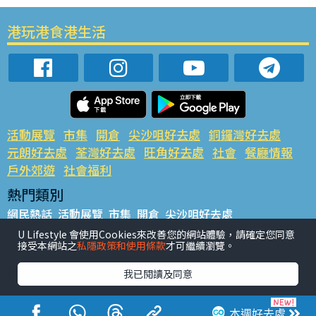
港玩港食港生活
活動展覽
市集
開倉
尖沙咀好去處
銅鑼灣好去處
元朗好去處
荃灣好去處
旺角好去處
社會
餐廳情報
戶外郊遊
社會福利
熱門類別
網民熱話
活動展覽
市集
開倉
尖沙咀好去處
銅鑼灣好去處
元朗好去處
荃灣好去處
旺角好去處
社會
U Lifestyle 會使用Cookies來改善您的網站體驗，請確定您同意
接受本網站之
私隱政策和使用條款
才可繼續瀏覽。
餐廳情報
戶外郊遊
熱門標籤
我已閱讀及同意
#UGO搵好去處
#人氣活動推介
#美食社群熱話
#親子玩樂好去處
#ULifestyle應用程式
#限時搶
本週好去處