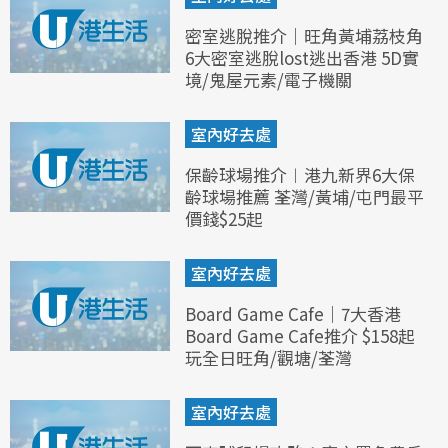
密室逃脫推介｜旺角黃埔荔枝角
6大密室逃脫lost逃出香港 5D實
境/鬼屋元素/電子機關
室內好去處
保齡球場推介︱港九新界6大保
齡球場推薦 荃灣/黃埔/屯門最平
價錢$25起
室內好去處
Board Game Cafe｜7大香港
Board Game Cafe推介 $158起
玩全日旺角/觀塘/荃灣
室內好去處