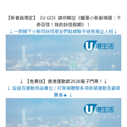
【新會員限定】《U GO》請你睇👹《蠟筆小新劇場版：千
奇百怪！我的妖怪假期》！
↓一齊睇下小新同妖怪朋友們點樣聯手拯救屋企人啦↓
↓ 【免費送】香港運動節2026電子門票！↓
↓ 設過百運動用品攤位 / 可現場體驗多項新穎運動及觀賞
賽事🔥 ↓