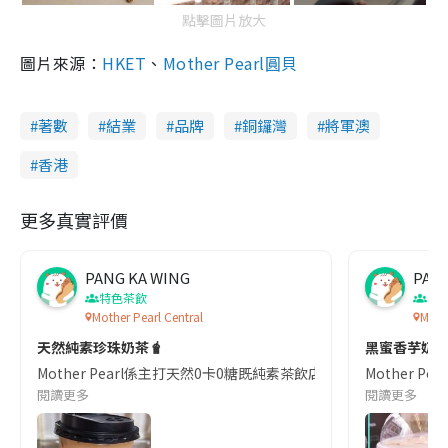
點擊圖片放大
圖片來源：
HKET
、
Mother Pearl圓貝
著數
結業
品牌
銅鑼灣
將軍澳
香港
更多真實評價
PANG KA WING
PANG
特色茶飲
香
Mother Pearl Central
Moth
天然純素珍珠奶茶🧋
黑蜜香芋奶
Mother Pearl係主打天然0卡0糖既純素茶飲店，今次試左佢既茉莉花奶茶配黃
Mother
閱讀更多
閱讀更多