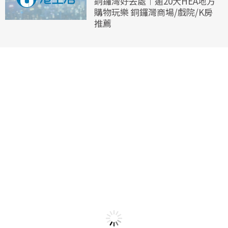
銅鑼灣好去處︱逾20大HEA地方
購物玩樂 銅鑼灣商場/戲院/K房
推薦