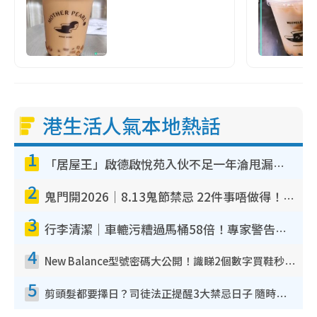
港生活人氣本地熱話
1
「居屋王」啟德啟悅苑入伙不足一年淪甩漏之王！插頭噴火花致大停電 多戶業主全屋家電報銷
2
鬼門開2026｜8.13鬼節禁忌 22件事唔做得！燒肉、刺身要少食？半夜勿吹口哨/打呢個電話
3
行李清潔｜車轆污糟過馬桶58倍！專家警告忌用酒精抹 教1招免污手除菌
4
New Balance型號密碼大公開！識睇2個數字買鞋秒知功能免中伏 附5大熱門鞋款
5
剪頭髮都要擇日？司徒法正提醒3大禁忌日子 隨時剪走財運！呢日剪髮恐「剪壽命」？