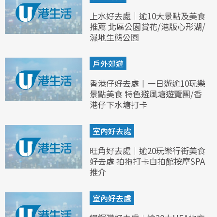
上水好去處｜逾10大景點及美食
推薦 北區公園賞花/港版心形湖/
濕地生態公園
戶外郊遊
香港仔好去處丨一日遊逾10玩樂
景點美食 特色避風塘遊覽團/香
港仔下水塘打卡
室內好去處
旺角好去處｜逾20玩樂行街美食
好去處 拍拖打卡自拍館按摩SPA
推介
室內好去處