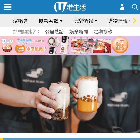
演唱會
優惠著數
玩樂情報
購物情報
熱門關鍵字：
公屋熱話
娛樂新聞
定期存款