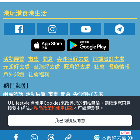
港玩港食港生活
活動展覽
市集
開倉
尖沙咀好去處
銅鑼灣好去處
元朗好去處
荃灣好去處
旺角好去處
社會
餐廳情報
戶外郊遊
社會福利
熱門類別
網民熱話
活動展覽
市集
開倉
尖沙咀好去處
銅鑼灣好去處
元朗好去處
荃灣好去處
旺角好去處
社會
U Lifestyle 會使用Cookies來改善您的網站體驗，請確定您同意
接受本網站之
私隱政策和使用條款
才可繼續瀏覽。
餐廳情報
戶外郊遊
熱門標籤
我已閱讀及同意
#UGO搵好去處
#人氣活動推介
#美食社群熱話
#親子玩樂好去處
#ULifestyle應用程式
#限時搶
本週好去處