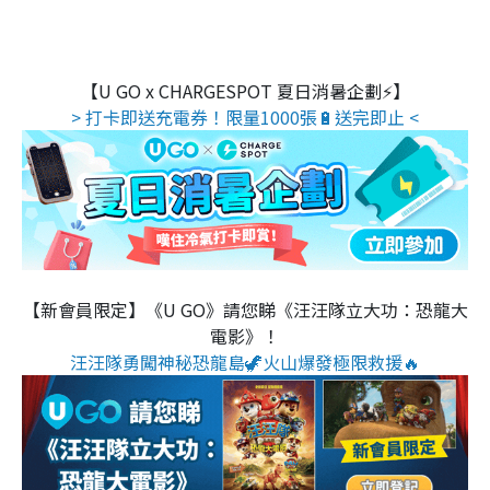
【U GO x CHARGESPOT 夏日消暑企劃⚡】
> 打卡即送充電券！限量1000張🔋送完即止 <
【新會員限定】《U GO》請您睇《汪汪隊立大功：恐龍大
電影》！
汪汪隊勇闖神秘恐龍島🦖火山爆發極限救援🔥