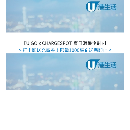
【U GO x CHARGESPOT 夏日消暑企劃⚡】
> 打卡即送充電券！限量1000張🔋送完即止 <