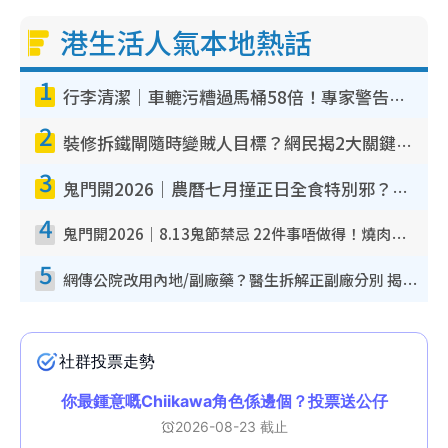
港生活人氣本地熱話
1
行李清潔｜車轆污糟過馬桶58倍！專家警告忌用酒精抹 教1招免污手除菌
2
裝修拆鐵閘隨時變賊人目標？網民揭2大關鍵用途：裝新式等於白裝？附新舊鐵閘分別
3
鬼門開2026｜農曆七月撞正日全食特別邪？專家警告切忌做一事！揭4大禁忌+2招保平安
4
鬼門開2026｜8.13鬼節禁忌 22件事唔做得！燒肉、刺身要少食？半夜勿吹口哨/打呢個電話
5
網傳公院改用內地/副廠藥？醫生拆解正副廠分別 揭4類人換藥隨時出事