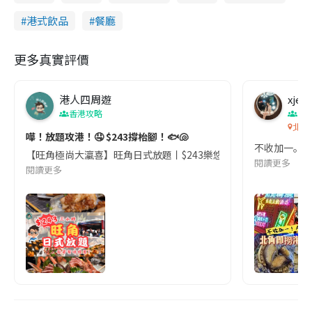
港式飲品
餐廳
更多真實評價
港人四周遊
xjem
香港攻略
香
北角
嘩！放題攻港！🤤 $243撐枱腳！🐟🐚
不收加一｡即撈
【旺角極尚大瀛喜】旺角日式放題丨$243樂悠咭|任飲任食|食足3小時|藍鰭
閱讀更多
閱讀更多