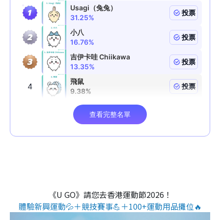
《U GO》請您去香港運動節2026！
體驗新興運動💦＋競技賽事💪＋100+運動用品攤位🔥