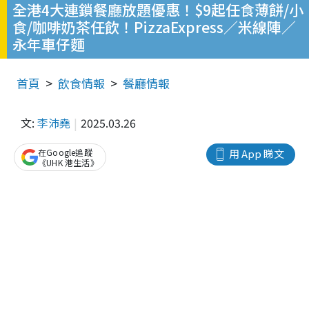
全港4大連鎖餐廳放題優惠！$9起任食薄餅/小
食/咖啡奶茶任飲！PizzaExpress／米線陣／
永年車仔麵
首頁
飲食情報
餐廳情報
文:
李沛堯
2025.03.26
在Google追蹤
用 App 睇文
《UHK 港生活》