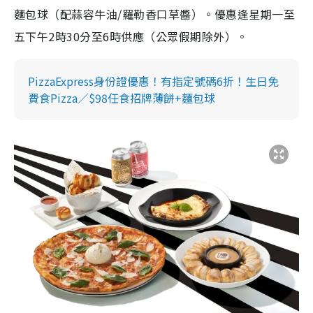
麵包球（配蒜容牛油/羅勒香口草醬）。優惠逢星期一至
五下午2時30分至6時供應（公眾假期除外）。
PizzaExpress身份證優惠！有指定號碼6折！生日免
費食Pizza／$98任食招牌薄餅+麵包球