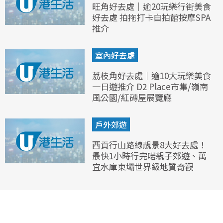
旺角好去處｜逾20玩樂行街美食
好去處 拍拖打卡自拍館按摩SPA
推介
室內好去處
荔枝角好去處｜逾10大玩樂美食
一日遊推介 D2 Place市集/嶺南
風公園/紅磚屋展覽廳
戶外郊遊
西貢行山路線靚景8大好去處！
最快1小時行完啱親子郊遊、萬
宜水庫東壩世界級地質奇觀