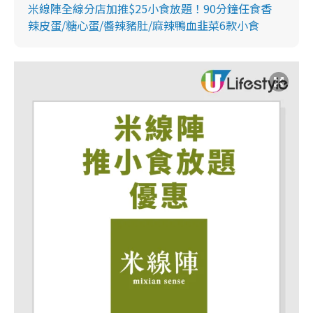
米線陣全線分店加推$25小食放題！90分鐘任食香
辣皮蛋/糖心蛋/醬辣豬肚/麻辣鴨血韭菜6款小食