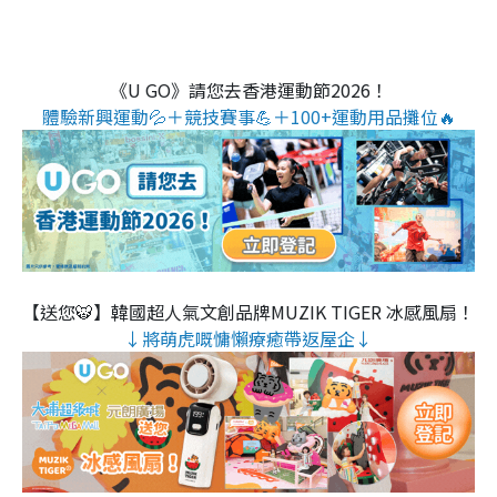
《U GO》請您去香港運動節2026！
體驗新興運動💦＋競技賽事💪＋100+運動用品攤位🔥
【送您🐯】韓國超人氣文創品牌MUZIK TIGER 冰感風扇！
↓將萌虎嘅慵懶療癒帶返屋企↓