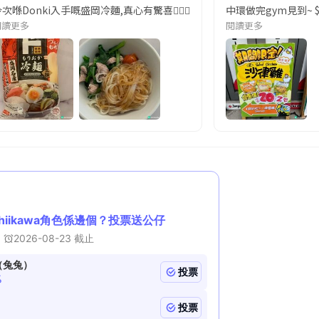
優惠，好抵食。 #優惠 #折扣 #折扣優惠 #著數 #限時優惠 #清貨 #ucreat
今次喺Donki入手嘅盛岡冷麵,真心有驚喜👍🏼👍🏼👍🏼👍🏼麵身
中環做完gym見到~ $1
閱讀更多
閱讀更多