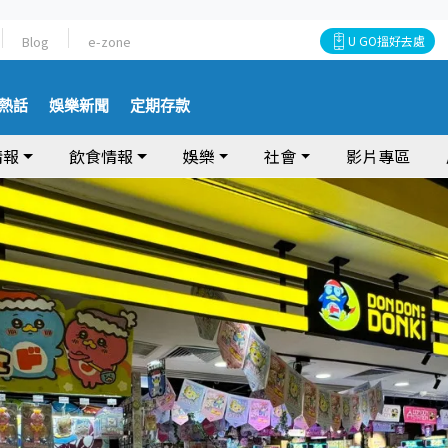
Blog
e-zone
U GO搵好去處
熱話
娛樂新聞
定期存款
情報
飲食情報
娛樂
社會
影片專區