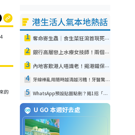
港生活人氣本地熱話
1
4
奪命寄生蟲｜食生菜狂瀉首現死者！疫潮惡化錄1.8萬宗病例 揭洗菜3大謬誤
2
銀行高層戀上水療女技師！兩個月借128萬驚覺「沉船」沉落火海 揭背後疑似邪教操控賣淫
3
內地客歎港人唔識老！揭港鐵保鮮級冷氣 港人求放過：咪投訴
4
牙線棒亂用隨時越清越污糟！牙醫驚揭盲目過戶細菌恐致蛀牙：呢種先係日常真保養
5
年來的
WhatsApp預設貼圖點刪？揭1招「反向操作」還原簡潔介面 附3步實測教學
U GO 本週好去處