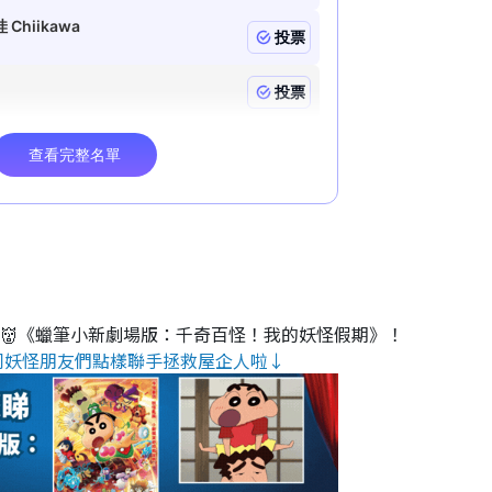
睇👹《蠟筆小新劇場版：千奇百怪！我的妖怪假期》！
同妖怪朋友們點樣聯手拯救屋企人啦↓