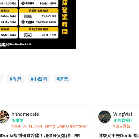
市
香港
小西灣
結業
hhhomecafe
WingWai
食譜
著數報料
DON DON DONKI Tseung Kwan O (Monterey Place) Store
唐吉訶德
Donki搵到優質冷麵！超彈牙又煙靭👍🏼❤️👏🏼🎉
健康又平去Donki 