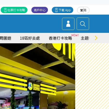
社群打卡攻略
商戶中心
下載 App
繁
简
周圍遊
18區好去處
香港打卡攻略
主題特集