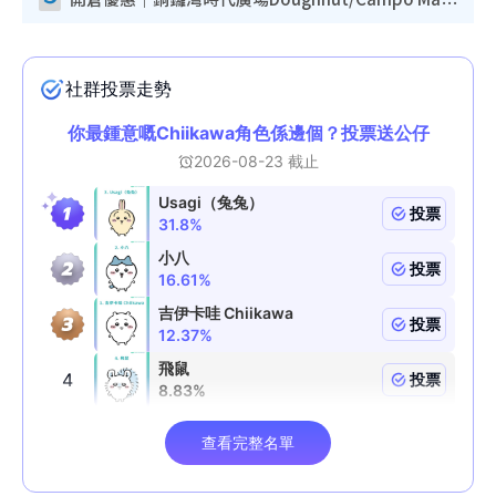
開倉優惠｜銅鑼灣時代廣場Doughnut/Campo Marzio開倉低至1折！背囊、書包、手袋劈價$200起