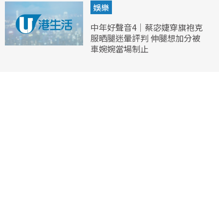
娛樂
中年好聲音4｜蔡宓婕穿旗袍克
服晒腿迷暈評判 伸腿想加分被
車婉婉當場制止