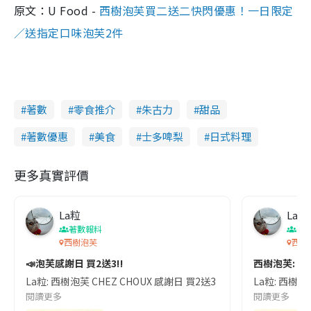
原文：U Food -
西樹泡芙買二送二快閃優惠！一日限定
／送指定口味泡芙2件
著數
零食推介
朱古力
甜品
著數優惠
美食
士多啤梨
日式料理
更多真實評價
La粒
La粒
著數報料
著
西樹泡芙
西樹
📣泡芙感謝日 買2送3‼️
西樹泡芙: 指定泡
La粒: 西樹泡芙 CHEZ CHOUX 感謝日 買2送3 (02/09)‼️ 9月2號
La粒: 西樹泡芙
閱讀更多
閱讀更多