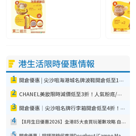
港生活限時優惠情報
1
開倉優惠 | 尖沙咀海港城名牌波鞋開倉低至1折！On鞋$899起／Joy&Peace鞋履$98起
2
CHANEL美妝限時減價低至3折！人氣粉底/唇膏/精華液低至$275！COCO香水都有平
3
開倉優惠｜尖沙咀名牌行李箱開倉低至4折！一連5日 American Tourister/ace./Hallmark $200起！
4
【8月生日優惠2026】全港85大食買玩著數攻略 自助餐/火鍋放題同行免費＋誠品/DONKI送現金券
5