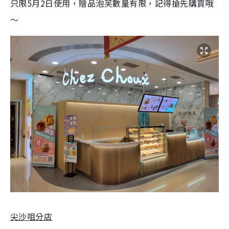
只限5月2日使用，贈品泡芙數量有限，記得搶先購買哦
～
尖沙咀分店