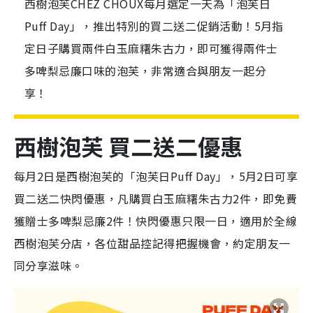
西樹泡芙CHEZ CHOUX每月選定一天為「泡芙日
Puff Day」，推出特別的買二送二促銷活動！5月指
定日子購買兩件白玉麻糬朱古力，即可獲得兩件士
多啤梨忌廉口味的泡芙，非常適合與朋友一起分
享！
西樹泡芙 買二送二優惠
每月2日是西樹泡芙的
「
泡芙日Puff Day
」，5月2日可享
買二送二快閃優惠，凡購買白玉麻糬朱古力2件，即免費
獲贈士多啤梨忌廉2件！快閃優惠只限一日，適用於全線
西樹泡芙
分店
，各位甜品控記得把握機會，約定朋友一
同
分享滋味。