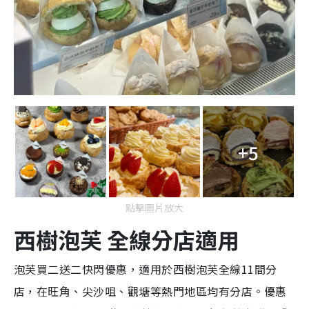
+5
點擊圖片放大
西樹泡芙 全線分店適用
泡芙買二送二快閃優惠，適用於西樹泡芙全線11間分
店，
在旺角、尖沙咀、觀塘等熱門地區均有分店。優惠