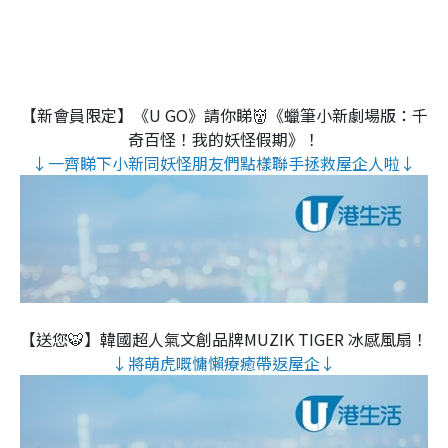
【新會員限定】《U GO》請你睇👹《蠟筆小新劇場版：千
奇百怪！我的妖怪假期》！
↓一齊睇下小新同妖怪朋友們點樣聯手拯救屋企人啦↓
【送您🐯】韓國超人氣文創品牌MUZIK TIGER 冰感風扇！
↓將萌虎嘅慵懶療癒帶返屋企↓