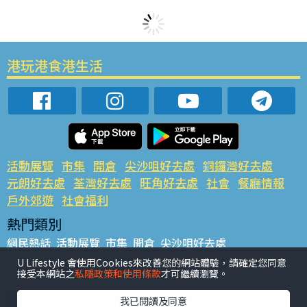
港玩港食港生活
活動展覽
市集
開倉
尖沙咀好去處
銅鑼灣好去處
元朗好去處
荃灣好去處
旺角好去處
社會
餐廳情報
戶外郊遊
社會福利
熱門類別
網民熱話
活動展覽
市集
開倉
尖沙咀好去處
銅鑼灣好去處
元朗好去處
荃灣好去處
旺角好去處
社會
U Lifestyle 會使用Cookies來改善您的網站體驗，請確定您同意
接受本網站之
私隱政策和使用條款
才可繼續瀏覽。
餐廳情報
戶外郊遊
熱門標籤
我已閱讀及同意