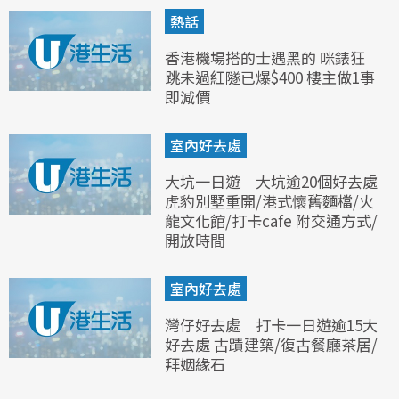
熱話
香港機場搭的士遇黑的 咪錶狂
跳未過紅隧已爆$400 樓主做1事
即減價
室內好去處
大坑一日遊｜大坑逾20個好去處
虎豹別墅重開/港式懷舊麵檔/火
龍文化館/打卡cafe 附交通方式/
開放時間
室內好去處
灣仔好去處｜打卡一日遊逾15大
好去處 古蹟建築/復古餐廳茶居/
拜姻緣石