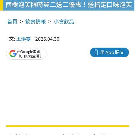
西樹泡芙限時買二送二優惠！送指定口味泡芙
首頁
飲食情報
小食飲品
文:
王煥雯
2025.04.30
在Google追蹤
用 App 睇文
《UHK 港生活》