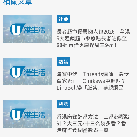
相關文章
社會
長者超市優惠懶人包2026︱全港
9大連鎖超市樂悠咭長者咭低至
88折 百佳惠康逢周三9折！
熱話
淘寶中伏｜Threads瘋傳「最伏
買家秀」！Chiikawa中輻射？
LinaBell變「紙紮」嚇親網民
熱話
香港麻雀計番方法｜三番起糊點
計？大三元/十三么幾多番？香
港麻雀食糊番數表一覽