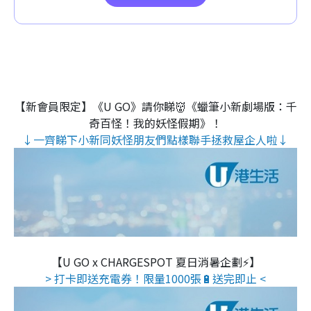
【新會員限定】《U GO》請你睇👹《蠟筆小新劇場版：千
奇百怪！我的妖怪假期》！
↓一齊睇下小新同妖怪朋友們點樣聯手拯救屋企人啦↓
【U GO x CHARGESPOT 夏日消暑企劃⚡】
> 打卡即送充電券！限量1000張🔋送完即止 <