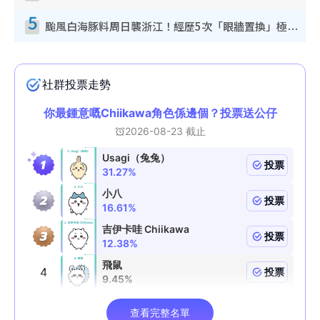
5
颱風白海豚料周日襲浙江！經歷5次「眼牆置換」極罕見 成登陸內地最長途颱風