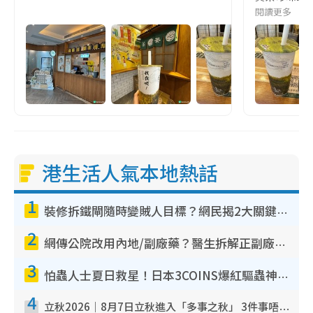
閱讀更多
港生活人氣本地熱話
1
裝修拆鐵閘隨時變賊人目標？網民揭2大關鍵用途：裝新式等於白裝？附新舊鐵閘分別
2
網傳公院改用內地/副廠藥？醫生拆解正副廠分別 揭4類人換藥隨時出事
3
怕蟲人士夏日救星！日本3COINS爆紅驅蟲神器$45起 1招「全程免觸碰」輕鬆搞定小強
4
立秋2026｜8月7日立秋進入「多事之秋」 3件事唔做得！專家教6招開運 清枱頭／銀包納氣接好運