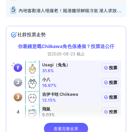
5
內地客歎港人唔識老！揭港鐵保鮮級冷氣 港人求放過：咪投訴