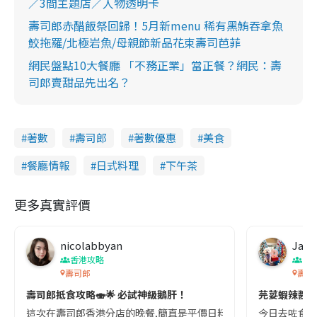
／3間主題店／人物透明卡
壽司郎赤醋飯祭回歸！5月新menu 稀有黑鮪吞拿魚
鮫拖羅/北極岩魚/母親節新品花束壽司芭菲
網民盤點10大餐廳 「不務正業」當正餐？網民：壽
司郎賣甜品先出名？
著數
壽司郎
著數優惠
美食
餐廳情報
日式料理
下午茶
更多真實評價
nicolabbyan
Jani
香港攻略
香
壽司郎
壽司郎
壽司郎抵食攻略🍣🌟 必試神級鵝肝！
芫荽蝦辣醬🍣
這次在壽司郎香港分店的晚餐,簡直是平價日料的極致享受!🍣✨ 開場就炸
今日去咗食壽司