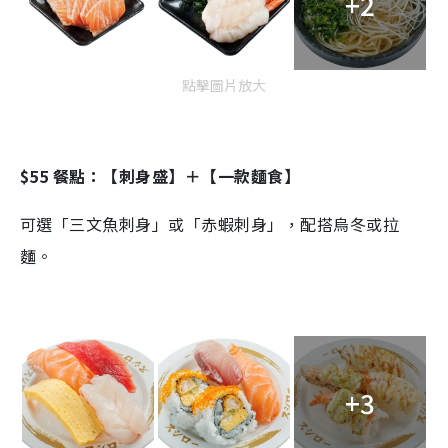
+2
點擊圖片放大
$55 餐點：【刺身盛】＋【一款麵食】
可選「三文魚刺身」或「赤蝦刺身」，配搭烏冬或拉
麵。
+3