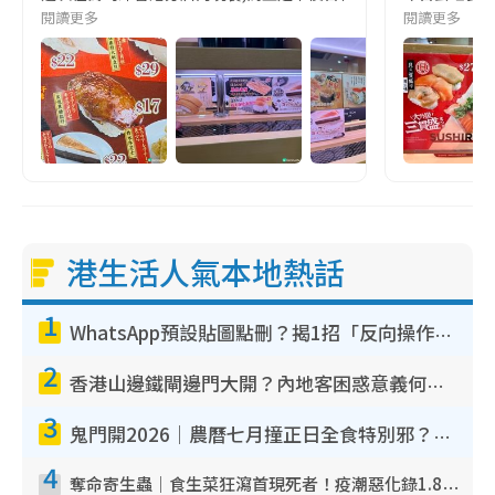
閱讀更多
閱讀更多
港生活人氣本地熱話
1
WhatsApp預設貼圖點刪？揭1招「反向操作」還原簡潔介面 附3步實測教學
2
香港山邊鐵閘邊門大開？內地客困惑意義何在！網民神回覆：呢種叫法理性防禦
3
鬼門開2026｜農曆七月撞正日全食特別邪？專家警告切忌做一事！揭4大禁忌+2招保平安
4
奪命寄生蟲｜食生菜狂瀉首現死者！疫潮惡化錄1.8萬宗病例 揭洗菜3大謬誤