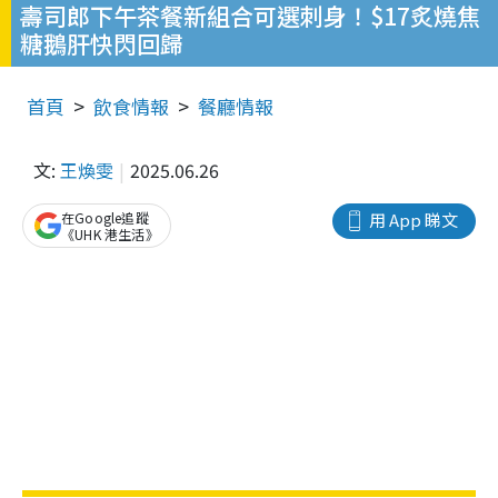
壽司郎下午茶餐新組合可選刺身！$17炙燒焦
糖鵝肝快閃回歸
首頁
飲食情報
餐廳情報
文:
王煥雯
2025.06.26
在Google追蹤
用 App 睇文
《UHK 港生活》