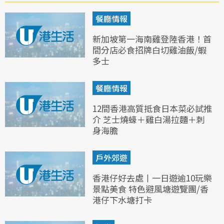
餐廳情報
新加坡第一海南雞登陸香港！首
間分店必食招牌白切雞油飯/蝦
多士
餐廳情報
12間香港高質抵食日本菜必試推
介 芝士燒蠔＋雞白湯拉麵＋刺
身海膽
戶外郊遊
香港仔好去處丨一日遊逾10玩樂
景點美食 特色避風塘遊覽團/香
港仔下水塘打卡