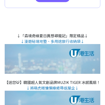
↓「森境奇緣夏日異想尋龍記」限定精品↓
↓漫遊秘境地墊、多用途旅行收納袋↓
【送您🐯】韓國超人氣文創品牌MUZIK TIGER 冰感風扇！
↓將萌虎嘅慵懶療癒帶返屋企↓