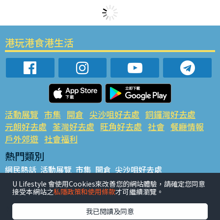
港玩港食港生活
活動展覽
市集
開倉
尖沙咀好去處
銅鑼灣好去處
元朗好去處
荃灣好去處
旺角好去處
社會
餐廳情報
戶外郊遊
社會福利
熱門類別
網民熱話
活動展覽
市集
開倉
尖沙咀好去處
銅鑼灣好去處
元朗好去處
荃灣好去處
旺角好去處
社會
U Lifestyle 會使用Cookies來改善您的網站體驗，請確定您同意
接受本網站之
私隱政策和使用條款
才可繼續瀏覽。
餐廳情報
戶外郊遊
熱門標籤
我已閱讀及同意